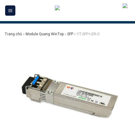
Skip
to
content
Trang chủ
»
Module Quang WinTop
»
SFP
»
YT-SFP+-ER-O