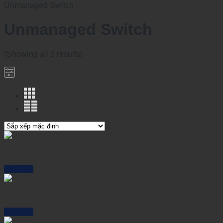
Unmanaged Switch
Unmanaged Switch
(Showing all 3 results)
Bộ lọc
RS232-1GF1GT Unmanaged Switch
Đọc tiếp
RS235-5GT Unmanaged Switch
Đọc tiếp