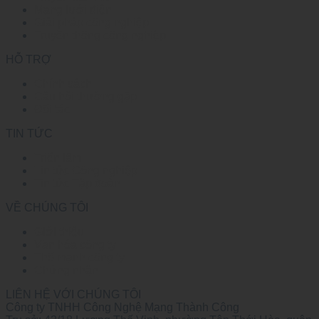
Mạng lưới điện
Giải pháp công nghiệp
Truyền thông công nghiệp
HỖ TRỢ
Chính sách
Câu hỏi thường gặp
Đối tác
TIN TỨC
Triển lãm
Tin tức Công nghiệp
Tin tức Tập đoàn
VỀ CHÚNG TÔI
Giới thiệu
Văn hóa công ty
Thế mạnh công ty
Chứng nhận
LIÊN HỆ VỚI CHÚNG TÔI
Công ty TNHH Công Nghệ Mạng Thành Công