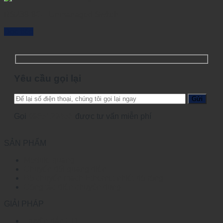
RS238-8GT Unmanaged Switch
Đọc tiếp
Yêu cầu gọi lại
Gọi
0965123456
được tư vấn miễn phí
SẢN PHẨM
Module quang
Chuyển đổi quang điện
Bộ chuyển mạch Ethernet nhiệt độ rộng
Công tắc điện chuyên dụng
GIẢI PHÁP
Truyền dẫn HD