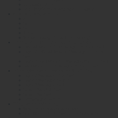
10 Gigabit OEO
>Bộ chuyển đổi quang điện 10 Gigabit
Module Quang WinTop
XFP
SFP
SFP+
1 X 9
Module quang RF( radio-frequency)
Bộ chuyển mạch Ethernet công nghiệp
DIN-rail Mounted Unmanaged Ethemet Switch
Layer 2 DIN-rail Mounted Managed Ethemet
Switch
Layer 2 RackMounted Managed Ethernet Switch
RackMounted Unmanaged Ethernet Switch
Bộ chuyển mạch Ethernet nhiệt độ rộng
Layer 2 Managed POE Switch
Layer 2 Managed Switch
Layer 3 Managed Switch
Smart Dial POE Switch
Smart Dial Switch
Unmanaged Switch
Công tắc chuyên dụng
Mesh network automation switch
Specified Ethernet Switch For Substation