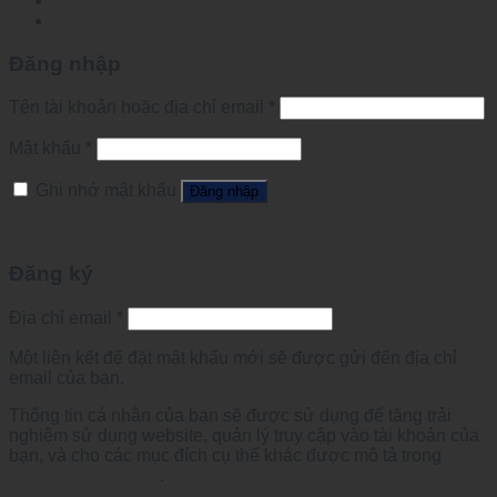
Tin tức
Đăng nhập
Đăng nhập
Tên tài khoản hoặc địa chỉ email
*
Mật khẩu
*
Ghi nhớ mật khẩu
Đăng nhập
Quên mật khẩu?
Đăng ký
Địa chỉ email
*
Một liên kết để đặt mật khẩu mới sẽ được gửi đến địa chỉ
email của bạn.
Thông tin cá nhân của bạn sẽ được sử dụng để tăng trải
nghiệm sử dụng website, quản lý truy cập vào tài khoản của
bạn, và cho các mục đích cụ thể khác được mô tả trong
chính sách riêng tư
.