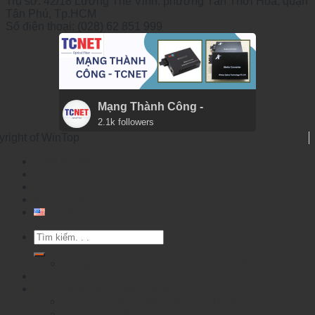
Trụ sở: 42/18 Lương Thế Vinh, phường Tân Thới Hòa, quận
Tân Phú, Tp.HCM
Số điện thoại: (028) 62 851 999
Mạng Thành Công -
2.1k followers
yright of WinTop
SẢN PHẨM
GIẢI PHÁP
TIN TỨC
VỀ CHÚNG TÔI
English
Tìm
kiếm:
Assign a menu in Theme Options > Menus
Trang chủ
Bộ chuyển đổi quang điện
Bộ chuyển đổi quang điện 10/100M
10/100/1000M Gigabit