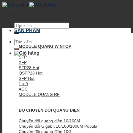
Skip
to
content
Tìm
kiếm:
SẢN PHẨM
Tìm
kiếm:
MODULE QUANG WINTOP
SFP +
XFP
SFP28
QSFP28
SFP
1 x 9
AOC
MODULE QUANG RF
BỘ CHUYỂN ĐỔI QUANG ĐIỆN
Chuyển đổi quang điện 10/100M
Chuyển đổi Gigabit 10/100/1000M
Chuyển đổi quang điện 10G