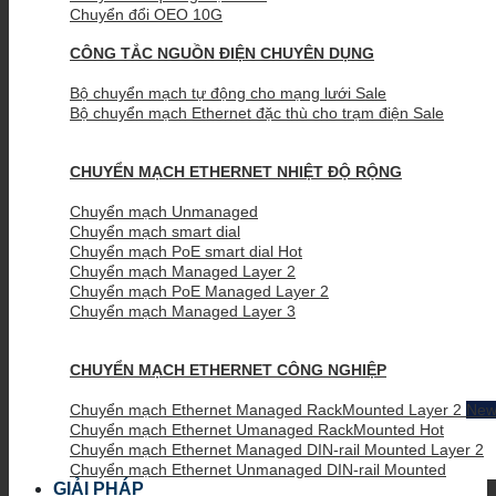
Chuyển đổi OEO 10G
CÔNG TẮC NGUỒN ĐIỆN CHUYÊN DỤNG
Bộ chuyển mạch tự động cho mạng lưới
Bộ chuyển mạch Ethernet đặc thù cho trạm điện
CHUYỂN MẠCH ETHERNET NHIỆT ĐỘ RỘNG
Chuyển mạch Unmanaged
Chuyển mạch smart dial
Chuyển mạch PoE smart dial
Chuyển mạch Managed Layer 2
Chuyển mạch PoE Managed Layer 2
Chuyển mạch Managed Layer 3
CHUYỂN MẠCH ETHERNET CÔNG NGHIỆP
Chuyển mạch Ethernet Managed RackMounted Layer 2
Chuyển mạch Ethernet Umanaged RackMounted
Chuyển mạch Ethernet Managed DIN-rail Mounted Layer 2
Chuyển mạch Ethernet Unmanaged DIN-rail Mounted
GIẢI PHÁP