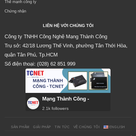
Thế mạnh công ty
Chứng nhận
LIÊN HỆ VỚI CHÚNG TÔI
Công ty TNHH Công Nghệ Mạng Thành Công
Trụ sở: 42/18 Lương Thế Vinh, phường Tân Thới Hòa,
quận Tân Phú, Tp.HCM
Số điện thoại: (028) 62 851 999
Mạng Thành Công -
2.1k followers
SẢN PHẨM
GIẢI PHÁP
TIN TỨC
VỀ CHÚNG TÔI
ENGLISH