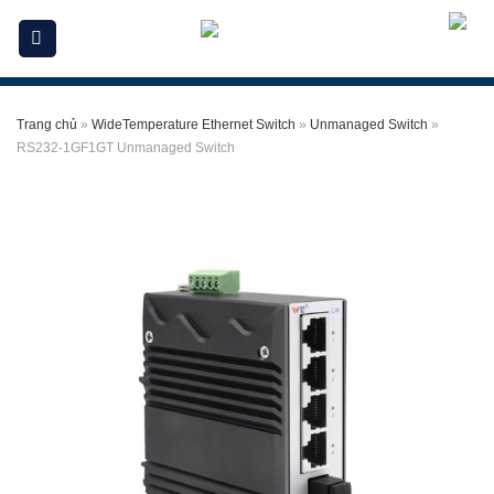
Skip
to
content
Trang chủ
»
WideTemperature Ethernet Switch
»
Unmanaged Switch
»
RS232-1GF1GT Unmanaged Switch