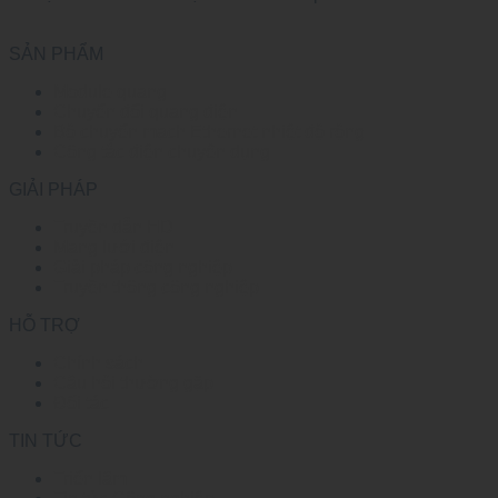
SẢN PHẨM
Module quang
Chuyển đổi quang điện
Bộ chuyển mạch Ethernet nhiệt độ rộng
Công tắc điện chuyên dụng
GIẢI PHÁP
Truyền dẫn HD
Mạng lưới điện
Giải pháp công nghiệp
Truyền thông công nghiệp
HỖ TRỢ
Chính sách
Câu hỏi thường gặp
Đối tác
TIN TỨC
Triển lãm