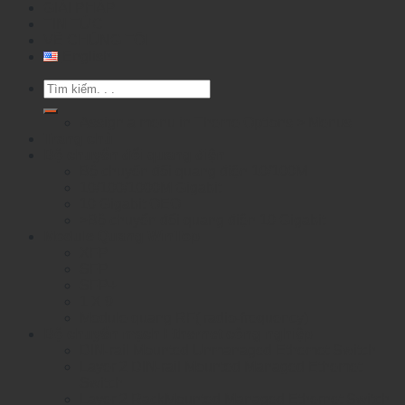
GIẢI PHÁP
TIN TỨC
VỀ CHÚNG TÔI
English
Tìm
kiếm:
Assign a menu in Theme Options > Menus
Trang chủ
Bộ chuyển đổi quang điện
Bộ chuyển đổi quang điện 10/100M
10/100/1000M Gigabit
10 Gigabit OEO
>Bộ chuyển đổi quang điện 10 Gigabit
Module Quang WinTop
XFP
SFP
SFP+
1 X 9
Module quang RF( radio-frequency)
Bộ chuyển mạch Ethernet công nghiệp
DIN-rail Mounted Unmanaged Ethemet Switch
Layer 2 DIN-rail Mounted Managed Ethemet
Switch
Layer 2 RackMounted Managed Ethernet Switch