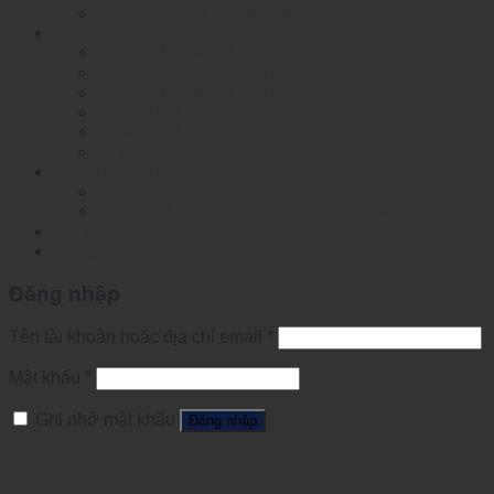
RackMounted Unmanaged Ethernet Switch
Bộ chuyển mạch Ethernet nhiệt độ rộng
Layer 2 Managed POE Switch
Layer 2 Managed Switch
Layer 3 Managed Switch
Smart Dial POE Switch
Smart Dial Switch
Unmanaged Switch
Công tắc chuyên dụng
Mesh network automation switch
Specified Ethernet Switch For Substation
Tin tức
Đăng nhập
Đăng nhập
Tên tài khoản hoặc địa chỉ email
*
Mật khẩu
*
Ghi nhớ mật khẩu
Đăng nhập
Quên mật khẩu?