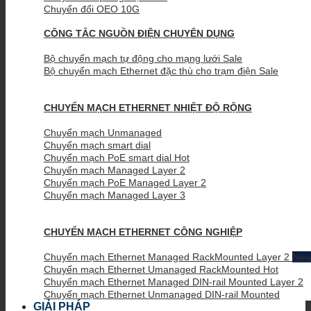
Chuyển đổi OEO 10G
CÔNG TẮC NGUỒN ĐIỆN CHUYÊN DỤNG
Bộ chuyển mạch tự động cho mạng lưới
Bộ chuyển mạch Ethernet đặc thù cho trạm điện
CHUYỂN MẠCH ETHERNET NHIỆT ĐỘ RỘNG
Chuyển mạch Unmanaged
Chuyển mạch smart dial
Chuyển mạch PoE smart dial
Chuyển mạch Managed Layer 2
Chuyển mạch PoE Managed Layer 2
Chuyển mạch Managed Layer 3
CHUYỂN MẠCH ETHERNET CÔNG NGHIỆP
Chuyển mạch Ethernet Managed RackMounted Layer 2
Chuyển mạch Ethernet Umanaged RackMounted
Chuyển mạch Ethernet Managed DIN-rail Mounted Layer 2
Chuyển mạch Ethernet Unmanaged DIN-rail Mounted
GIẢI PHÁP