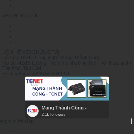
Tin tức Công nghiệp
Tin tức Tập đoàn
VỀ CHÚNG TÔI
Giới thiệu
Văn hóa công ty
Thế mạnh công ty
Chứng nhận
LIÊN HỆ VỚI CHÚNG TÔI
Công ty TNHH Công Nghệ Mạng Thành Công
Trụ sở: 42/18 Lương Thế Vinh, phường Tân Thới Hòa, quận
Tân Phú, Tp.HCM
Số điện thoại: (028) 62 851 999
Mạng Thành Công -
2.1k followers
yright of WinTop
SẢN PHẨM