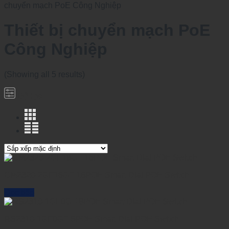
chuyển mạch PoE Công Nghiệp
Thiết bị chuyển mạch PoE
Công Nghiệp
(Showing all 5 results)
Bộ lọc
CM2320-2GF18GT-16POE Smart Dial POE Switch
Đọc tiếp
RS2310-1GF9GT-8POE Smart Dial POE Switch