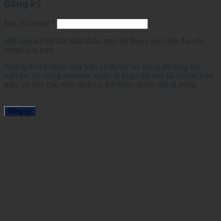
Đăng ký
Địa chỉ email
*
Một liên kết để đặt mật khẩu mới sẽ được gửi đến địa chỉ
email của bạn.
Thông tin cá nhân của bạn sẽ được sử dụng để tăng trải
nghiệm sử dụng website, quản lý truy cập vào tài khoản của
bạn, và cho các mục đích cụ thể khác được mô tả trong
chính sách riêng tư
.
Đăng ký