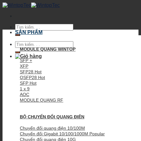
Skip
to
content
Tìm
kiếm:
SẢN PHẨM
Tìm
kiếm:
MODULE QUANG WINTOP
SFP +
XFP
SFP28
QSFP28
SFP
1 x 9
AOC
MODULE QUANG RF
BỘ CHUYỂN ĐỔI QUANG ĐIỆN
Chuyển đổi quang điện 10/100M
Chuyển đổi Gigabit 10/100/1000M
Chuyển đổi quang điện 10G