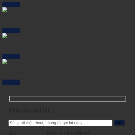
Đọc tiếp
RS2310-2GF8GT-8POE Smart Dial POE Switch
Đọc tiếp
RS236-1GF5GT-4POE Smart Dial POE Switch
Đọc tiếp
RS236-2GF4GT-4POE Smart Dial POE Switch
Đọc tiếp
Yêu cầu gọi lại
Gọi
0965123456
được tư vấn miễn phí