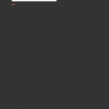
kiếm:
Assign a menu in Theme Options > Menus
Trang chủ
Bộ chuyển đổi quang điện
Bộ chuyển đổi quang điện 10/100M
10/100/1000M Gigabit
10 Gigabit OEO
>Bộ chuyển đổi quang điện 10 Gigabit
Module Quang WinTop
XFP
SFP
SFP+
1 X 9
Module quang RF( radio-frequency)
Bộ chuyển mạch Ethernet công nghiệp
DIN-rail Mounted Unmanaged Ethemet Switch
Layer 2 DIN-rail Mounted Managed Ethemet
Switch
Layer 2 RackMounted Managed Ethernet Switch
RackMounted Unmanaged Ethernet Switch
Bộ chuyển mạch Ethernet nhiệt độ rộng
Layer 2 Managed POE Switch
Layer 2 Managed Switch
Layer 3 Managed Switch
Smart Dial POE Switch