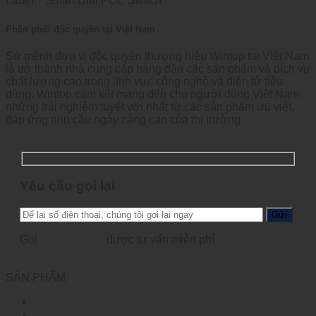
Label：Smart Dial POE Switch
Phân phối độc quyền tại Việt Nam
Sứ mệnh đơn vị độc quyền thương hiệu Wintop tại Việt Nam
là trở thành nhà cung cấp hàng đầu các sản phẩm và dịch vụ
chất lượng cao trong lĩnh vực công nghệ và điện tử tiêu
dùng. Wintop cam kết mang đến cho người dùng Việt Nam
những trải nghiệm tuyệt vời nhất từ các sản phẩm ưu việt,
đáp ứng nhu cầu ngày càng cao của thị trường.
Yêu cầu gọi lại
Gọi
0965123456
được tư vấn miễn phí
SẢN PHẨM
Module quang
Chuyển đổi quang điện