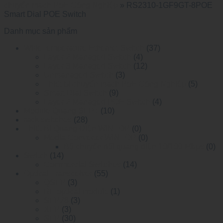
chuyển mạch PoE Công Nghiệp
»
RS2310-1GF9GT-8POE
Smart Dial POE Switch
Danh mục sản phẩm
WideTemperature Ethernet Switch
(37)
Layer 2 Managed Switch
(4)
Layer 3 Managed Switch
(12)
Unmanaged Switch
(3)
Thiết bị chuyển mạch PoE Công Nghiệp
(5)
Smart Dial Switch
(9)
Layer 2 Managed POE Switch
(4)
Module Quang SFP+
(10)
rack switches
(28)
Thiết Bị Quang Điện WINTOP
(0)
Media Converter WINTOP
(0)
Bộ chuyển đổi quang điện 10/100 Mbps
(0)
Switch
(14)
Commercial Switches
(14)
Optical Transceiver
(55)
QSFP
(3)
RF optical module
(1)
SFP28
(3)
XFP
(3)
SFP
(30)