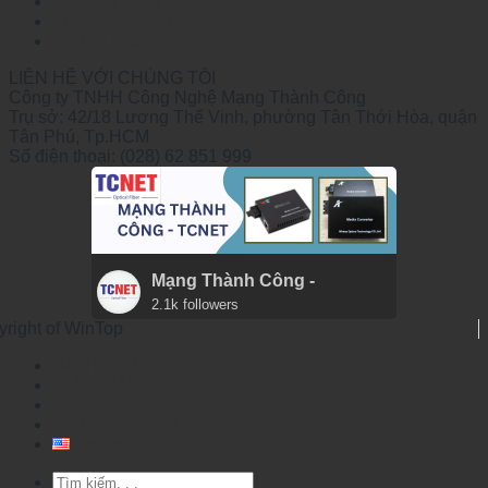
Văn hóa công ty
Thế mạnh công ty
Chứng nhận
LIÊN HỆ VỚI CHÚNG TÔI
Công ty TNHH Công Nghệ Mạng Thành Công
Trụ sở: 42/18 Lương Thế Vinh, phường Tân Thới Hòa, quận
Tân Phú, Tp.HCM
Số điện thoại: (028) 62 851 999
Mạng Thành Công -
2.1k followers
yright of WinTop
SẢN PHẨM
GIẢI PHÁP
TIN TỨC
VỀ CHÚNG TÔI
English
Tìm