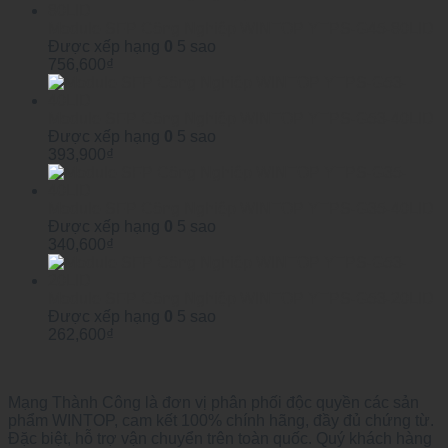
Module SFP Công Nghiệp WINTOP YTPS-G45-80LID
Được xếp hạng
0
5 sao
756,600
₫
Module SFP Công Nghiệp WINTOP YTPS-G53-40LID
Được xếp hạng
0
5 sao
393,900
₫
Module SFP Công Nghiệp WINTOP YTPS-G35-40LID
Được xếp hạng
0
5 sao
340,600
₫
Module SFP Công Nghiệp WINTOP YTPS-G53-20LID
Được xếp hạng
0
5 sao
262,600
₫
Mạng Thành Công là đơn vị phân phối độc quyền các sản
phẩm WINTOP, cam kết 100% chính hãng, đầy đủ chứng từ.
Đặc biệt, hỗ trợ vận chuyển trên toàn quốc. Quý khách hàng