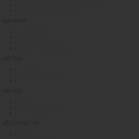
Bộ chuyển mạch Ethernet nhiệt độ rộng
Công tắc điện chuyên dụng
GIẢI PHÁP
Truyền dẫn HD
Mạng lưới điện
Giải pháp công nghiệp
Truyền thông công nghiệp
HỖ TRỢ
Chính sách
Câu hỏi thường gặp
Đối tác
TIN TỨC
Triển lãm
Tin tức Công nghiệp
Tin tức Tập đoàn
VỀ CHÚNG TÔI
Giới thiệu