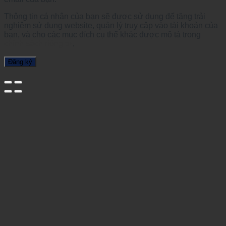
Thông tin cá nhân của bạn sẽ được sử dụng để tăng trải
nghiệm sử dụng website, quản lý truy cập vào tài khoản của
bạn, và cho các mục đích cụ thể khác được mô tả trong
chính sách riêng tư
.
Đăng ký