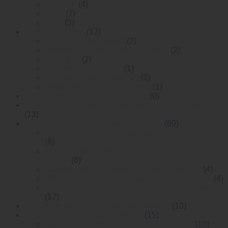
QSFP28
(4)
1 X 9
(7)
AOC
(3)
Media Converter
(17)
10/100/1000M Gigabit
(2)
multi funtion video to fiber onverter
(2)
10G OEO
(2)
10G Media Converter
(1)
10/100M Media Converter
(2)
digital video to fiber converter
(1)
WideTemperature Etherent Switch
(0)
Layer 2 DIN-rail Mounted Managed Ethemet Switch
(13)
Switch công nghiệp (Industrial Switch)
(69)
Layer 2 rackmounted managed ethernet switch
(8)
Layer 2 DIN-rail Mounted Managed Ethemet
Switch
(6)
RackMounted Unmanaged Ethernet Switch
(4)
DIN-rail Mounted Unmanaged Ethemet Switch
(4)
Layer 2 RackMounted Managed Ethernet Switch
(17)
Thiết bị chuyển mạch PoE Công Nghiệp
(10)
Electric Power Dedicated Switch
(15)
Specified Ethernet Switch For Substation
(10)