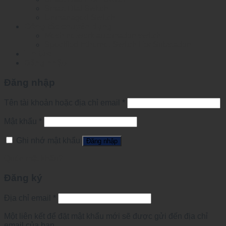
Smart Dial Switch
Unmanaged Switch
Công tắc chuyên dụng
Mesh network automation switch
Specified Ethernet Switch For Substation
Tin tức
Đăng nhập
Đăng nhập
Tên tài khoản hoặc địa chỉ email
*
Mật khẩu
*
Ghi nhớ mật khẩu
Đăng nhập
Quên mật khẩu?
Đăng ký
Địa chỉ email
*
Một liên kết để đặt mật khẩu mới sẽ được gửi đến địa chỉ
email của bạn.