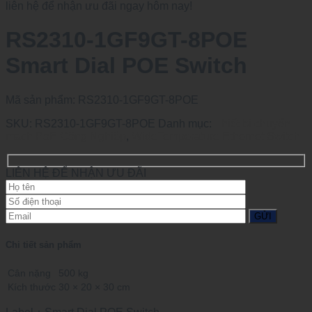
liên hệ để nhận ưu đãi ngay hôm nay!
RS2310-1GF9GT-8POE
Smart Dial POE Switch
Mã sản phẩm:
RS2310-1GF9GT-8POE
SKU:
RS2310-1GF9GT-8POE
Danh mục:
Thiết bị chuyển
mạch PoE Công Nghiệp
,
WideTemperature Ethernet Switch
LIÊN HỆ ĐỂ NHẬN ƯU ĐÃI
Chi tiết sản phẩm
Cân nặng
500 kg
Kích thước
30 × 20 × 30 cm