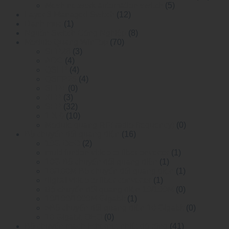
Mesh network automation switch
(5)
Layer 3 Managed Switch
(12)
Danh mục
(1)
Nguồn Switch Công Nghiệp
(8)
Module Quang WinTop
(70)
SFP28
(3)
AOC
(4)
QSFP
(4)
QSFP28
(4)
SFP+
(0)
XFP
(3)
SFP
(32)
1 X 9
(10)
Module quang RF( radio-frequency)
(0)
Bộ chuyển đổi quang điện
(16)
10G OEO
(2)
multi funtion video to fiber onverter
(1)
10G Bộ chuyển đổi quang điện
(1)
10/100M Bộ chuyển đổi quang điện
(1)
digital video to fiber converter
(1)
Bộ chuyển đổi quang điện 10/100M
(0)
10/100/1000M Gigabit
(1)
>Bộ chuyển đổi quang điện 10 Gigabit
(0)
10 Gigabit OEO
(0)
Bộ chuyển mạch Ethernet nhiệt độ rộng
(41)