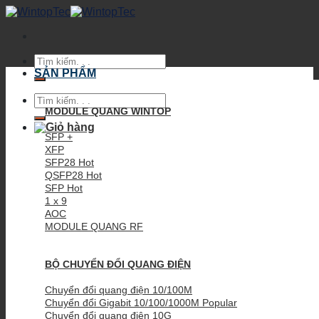
Skip
to
content
Tìm
kiếm:
SẢN PHẨM
Tìm
kiếm:
MODULE QUANG WINTOP
SFP +
XFP
SFP28
QSFP28
SFP
1 x 9
AOC
MODULE QUANG RF
BỘ CHUYỂN ĐỔI QUANG ĐIỆN
Chuyển đổi quang điện 10/100M
Chuyển đổi Gigabit 10/100/1000M
Chuyển đổi quang điện 10G