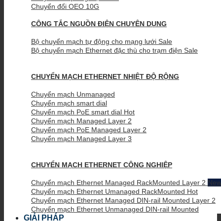
Chuyển đổi OEO 10G
CÔNG TẮC NGUỒN ĐIỆN CHUYÊN DỤNG
Bộ chuyển mạch tự động cho mạng lưới
Bộ chuyển mạch Ethernet đặc thù cho trạm điện
CHUYỂN MẠCH ETHERNET NHIỆT ĐỘ RỘNG
Chuyển mạch Unmanaged
Chuyển mạch smart dial
Chuyển mạch PoE smart dial
Chuyển mạch Managed Layer 2
Chuyển mạch PoE Managed Layer 2
Chuyển mạch Managed Layer 3
CHUYỂN MẠCH ETHERNET CÔNG NGHIỆP
Chuyển mạch Ethernet Managed RackMounted Layer 2
Chuyển mạch Ethernet Umanaged RackMounted
Chuyển mạch Ethernet Managed DIN-rail Mounted Layer 2
Chuyển mạch Ethernet Unmanaged DIN-rail Mounted
GIẢI PHÁP