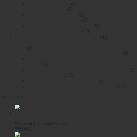
Unmanaged Switch
(3)
Smart Dial Switch
(9)
Smart Dial POE Switch
(5)
Layer 2 Managed Switch
(5)
Layer 2 Managed POE Switch
(6)
Layer 3 Managed Switch
(13)
Bộ chuyển mạch Ethernet công nghiệp
(42)
Layer 2 RackMounted Managed Ethernet Switch
(27)
RackMounted Unmanaged Ethernet Switch
(4)
Layer 2 DIN-rail Mounted Managed Ethemet
Switch
(6)
DIN-rail Mounted Unmanaged Ethemet Switch
(5)
Công tắc chuyên dụng
(17)
Mesh network automation switch
(5)
Specified Ethernet Switch For Substation
(12)
Sản phẩm
Module SFP Công Nghiệp WINTOP YTPS-G54-80LID
Được xếp hạng
0
5 sao
756,600
₫