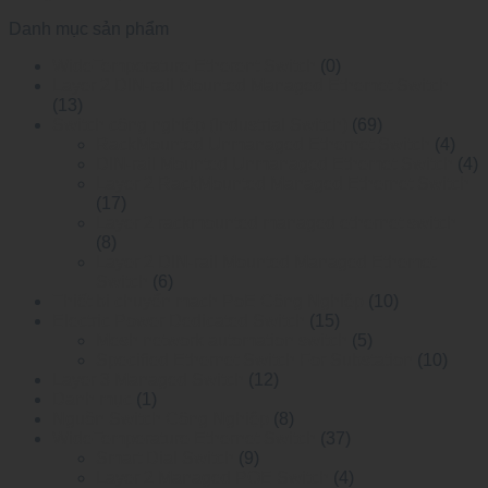
Danh mục sản phẩm
WideTemperature Etherent Switch
(0)
Layer 2 DIN-rail Mounted Managed Ethemet Switch
(13)
Switch công nghiệp (Industrial Switch)
(69)
RackMounted Unmanaged Ethernet Switch
(4)
DIN-rail Mounted Unmanaged Ethemet Switch
(4)
Layer 2 RackMounted Managed Ethernet Switch
(17)
Layer 2 rackmounted managed ethernet switch
(8)
Layer 2 DIN-rail Mounted Managed Ethemet
Switch
(6)
Thiết bị chuyển mạch PoE Công Nghiệp
(10)
Electric Power Dedicated Switch
(15)
Mesh network automation switch
(5)
Specified Ethernet Switch For Substation
(10)
Layer 3 Managed Switch
(12)
Danh mục
(1)
Nguồn Switch Công Nghiệp
(8)
WideTemperature Ethernet Switch
(37)
Smart Dial Switch
(9)
Layer 2 Managed POE Switch
(4)