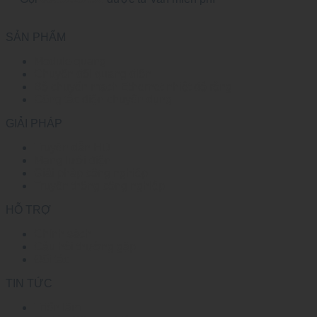
SẢN PHẨM
Module quang
Chuyển đổi quang điện
Bộ chuyển mạch Ethernet nhiệt độ rộng
Công tắc điện chuyên dụng
GIẢI PHÁP
Truyền dẫn HD
Mạng lưới điện
Giải pháp công nghiệp
Truyền thông công nghiệp
HỖ TRỢ
Chính sách
Câu hỏi thường gặp
Đối tác
TIN TỨC
Triển lãm