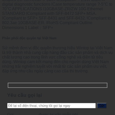
digital diagnostic functions lCase temperature range ?-5°C to
70°C APPLICATIONS l10GBASE-ZR/ZW 10G Ethernet
STANDARD lCompliant with SFF-8472 SFP+ MSA.
lCompliant to SFP+ SFF-8431 and SFF-8432. lCompliant to
802.3ae 10GBASE-ER. lRoHS Compliant Outline
Dimensions 1 Label：SFP+
Phân phối độc quyền tại Việt Nam
Sứ mệnh đơn vị độc quyền thương hiệu Wintop tại Việt Nam
là trở thành nhà cung cấp hàng đầu các sản phẩm và dịch vụ
chất lượng cao trong lĩnh vực công nghệ và điện tử tiêu
dùng. Wintop cam kết mang đến cho người dùng Việt Nam
những trải nghiệm tuyệt vời nhất từ các sản phẩm ưu việt,
đáp ứng nhu cầu ngày càng cao của thị trường.
Yêu cầu gọi lại
Gọi
0965123456
được tư vấn miễn phí