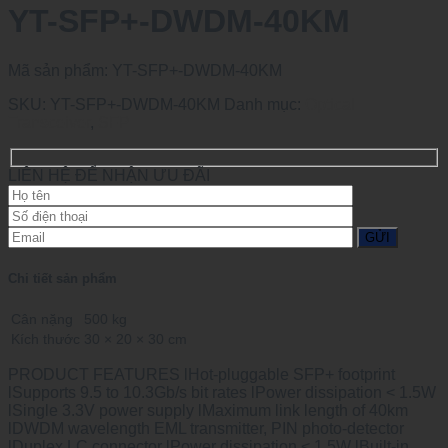
YT-SFP+-DWDM-40KM
Mã sản phẩm:
YT-SFP+-DWDM-40KM
SKU:
YT-SFP+-DWDM-40KM
Danh mục:
Optical
Transceiver
,
SFP
LIÊN HỆ ĐỂ NHẬN ƯU ĐÃI
Chi tiết sản phẩm
Cân nặng
500 kg
Kích thước
30 × 20 × 30 cm
PRODUCT FEATURES lHot-pluggable SFP+ footprint
lSupports 9.5 to 10.3Gb/s bit rates lPower dissipation < 1.5W
lSingle 3.3V power supply lMaximum link length of 40km
lDWDM wavelength EML transmitter, PIN photo-detector
lDuplex LC connector lPower dissipation < 1.5W lBuilt-in