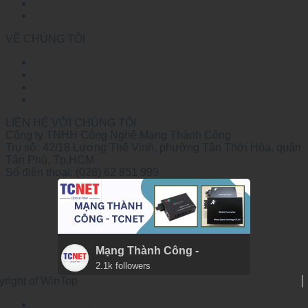
Tin tức Công nghiệp
Tin tức Tập đoàn
VỀ CHÚNG TÔI
Giới thiệu
Văn hóa công ty
Thế mạnh công ty
Chứng nhận
LIÊN HỆ VỚI CHÚNG TÔI
Công ty TNHH Công Nghệ Mạng Thành Công
Trụ sở: 42/18 Lương Thế Vinh, phường Tân Thới Hòa, quận
Tân Phú, Tp.HCM
Số điện thoại: (028) 62 851 999
Mạng Thành Công -
2.1k followers
yright of WinTop
SẢN PHẨM