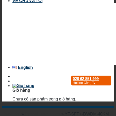
VỀ CHÚNG TÔI
English
028 62 851 999
Hotline Công Ty
Giỏ hàng
Chưa có sản phẩm trong giỏ hàng.
Trang chủ
»
Optical Transceiver
»
YT-SFP+-DWDM-40KM