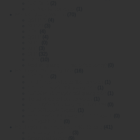
10G OEO
(2)
10G Media Converter
(1)
Module Quang WinTop
(70)
QSFP28
(4)
SFP28
(3)
AOC
(4)
QSFP
(4)
SFP+
(0)
XFP
(3)
SFP
(32)
1 X 9
(10)
Module quang RF( radio-frequency)
(0)
Bộ chuyển đổi quang điện
(16)
10G OEO
(2)
multi funtion video to fiber onverter
(1)
10G Bộ chuyển đổi quang điện
(1)
10/100M Bộ chuyển đổi quang điện
(1)
digital video to fiber converter
(1)
Bộ chuyển đổi quang điện 10/100M
(0)
10/100/1000M Gigabit
(1)
>Bộ chuyển đổi quang điện 10 Gigabit
(0)
10 Gigabit OEO
(0)
Bộ chuyển mạch Ethernet nhiệt độ rộng
(41)
Unmanaged Switch
(3)
Smart Dial Switch
(9)