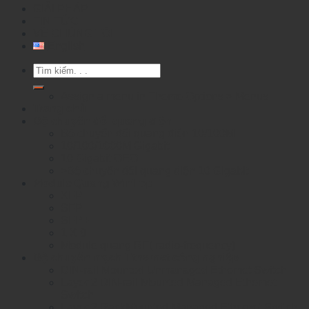
GIẢI PHÁP
TIN TỨC
VỀ CHÚNG TÔI
English
Tìm
kiếm:
Assign a menu in Theme Options > Menus
Trang chủ
Bộ chuyển đổi quang điện
Bộ chuyển đổi quang điện 10/100M
10/100/1000M Gigabit
10 Gigabit OEO
>Bộ chuyển đổi quang điện 10 Gigabit
Module Quang WinTop
XFP
SFP
SFP+
1 X 9
Module quang RF( radio-frequency)
Bộ chuyển mạch Ethernet công nghiệp
DIN-rail Mounted Unmanaged Ethemet Switch
Layer 2 DIN-rail Mounted Managed Ethemet
Switch
Layer 2 RackMounted Managed Ethernet Switch