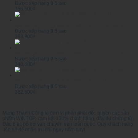
Được xếp hạng
0
5 sao
756,600
₫
Module SFP Công Nghiệp WINTOP YTPS-G53-40LID
Được xếp hạng
0
5 sao
393,900
₫
Module SFP Công Nghiệp WINTOP YTPS-G35-40LID
Được xếp hạng
0
5 sao
340,600
₫
Module SFP Công Nghiệp WINTOP YTPS-G53-20LID
Được xếp hạng
0
5 sao
262,600
₫
Mạng Thành Công là đơn vị phân phối độc quyền các sản
phẩm WINTOP, cam kết 100% chính hãng, đầy đủ chứng từ.
Đặc biệt, hỗ trợ vận chuyển trên toàn quốc. Quý khách hàng
liên hệ để nhận ưu đãi ngay hôm nay!