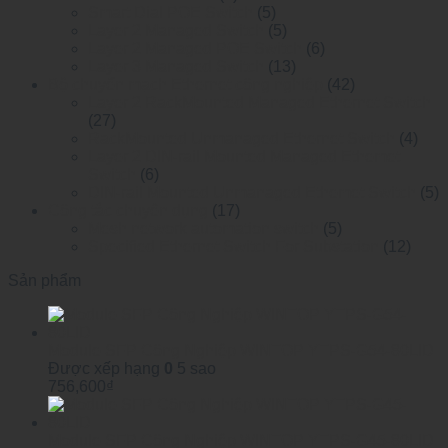
Smart Dial POE Switch
(5)
Layer 2 Managed Switch
(5)
Layer 2 Managed POE Switch
(6)
Layer 3 Managed Switch
(13)
Bộ chuyển mạch Ethernet công nghiệp
(42)
Layer 2 RackMounted Managed Ethernet Switch
(27)
RackMounted Unmanaged Ethernet Switch
(4)
Layer 2 DIN-rail Mounted Managed Ethemet
Switch
(6)
DIN-rail Mounted Unmanaged Ethemet Switch
(5)
Công tắc chuyên dụng
(17)
Mesh network automation switch
(5)
Specified Ethernet Switch For Substation
(12)
Sản phẩm
Module SFP Công Nghiệp WINTOP YTPS-G54-80LID
Được xếp hạng
0
5 sao
756,600
₫
Module SFP Công Nghiệp WINTOP YTPS-G45-80LID