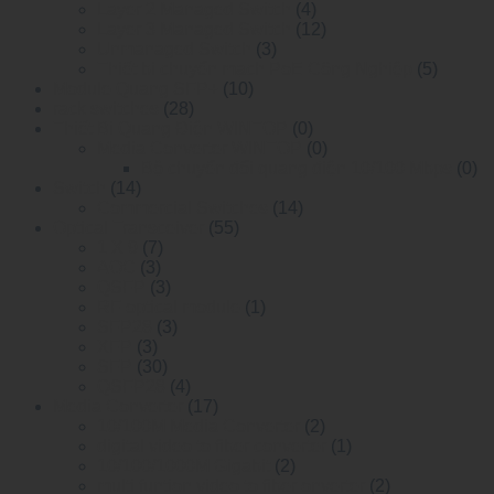
Layer 2 Managed Switch
(4)
Layer 3 Managed Switch
(12)
Unmanaged Switch
(3)
Thiết bị chuyển mạch PoE Công Nghiệp
(5)
Module Quang SFP+
(10)
rack switches
(28)
Thiết Bị Quang Điện WINTOP
(0)
Media Converter WINTOP
(0)
Bộ chuyển đổi quang điện 10/100 Mbps
(0)
Switch
(14)
Commercial Switches
(14)
Optical Transceiver
(55)
1 X 9
(7)
AOC
(3)
QSFP
(3)
RF optical module
(1)
SFP28
(3)
XFP
(3)
SFP
(30)
QSFP28
(4)
Media Converter
(17)
10/100M Media Converter
(2)
digital video to fiber converter
(1)
10/100/1000M Gigabit
(2)
multi funtion video to fiber onverter
(2)