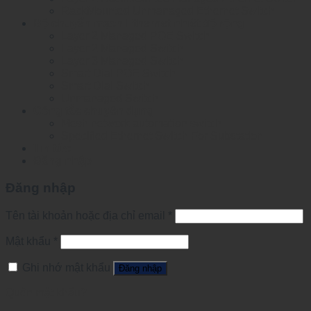
RackMounted Unmanaged Ethernet Switch
Bộ chuyển mạch Ethernet nhiệt độ rộng
Layer 2 Managed POE Switch
Layer 2 Managed Switch
Layer 3 Managed Switch
Smart Dial POE Switch
Smart Dial Switch
Unmanaged Switch
Công tắc chuyên dụng
Mesh network automation switch
Specified Ethernet Switch For Substation
Tin tức
Đăng nhập
Đăng nhập
Tên tài khoản hoặc địa chỉ email
*
Mật khẩu
*
Ghi nhớ mật khẩu
Đăng nhập
Quên mật khẩu?