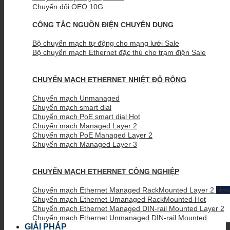
Chuyển đổi OEO 10G
CÔNG TẮC NGUỒN ĐIỆN CHUYÊN DỤNG
Bộ chuyển mạch tự động cho mạng lưới
Bộ chuyển mạch Ethernet đặc thù cho trạm điện
CHUYỂN MẠCH ETHERNET NHIỆT ĐỘ RỘNG
Chuyển mạch Unmanaged
Chuyển mạch smart dial
Chuyển mạch PoE smart dial
Chuyển mạch Managed Layer 2
Chuyển mạch PoE Managed Layer 2
Chuyển mạch Managed Layer 3
CHUYỂN MẠCH ETHERNET CÔNG NGHIỆP
Chuyển mạch Ethernet Managed RackMounted Layer 2
Chuyển mạch Ethernet Umanaged RackMounted
Chuyển mạch Ethernet Managed DIN-rail Mounted Layer 2
Chuyển mạch Ethernet Unmanaged DIN-rail Mounted
GIẢI PHÁP