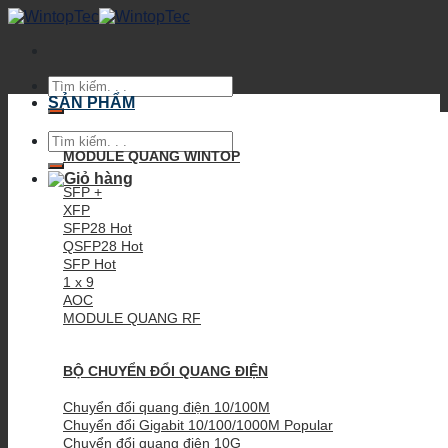
Skip
to
content
Tìm
kiếm:
SẢN PHẨM
Tìm
kiếm:
MODULE QUANG WINTOP
SFP +
XFP
SFP28
QSFP28
SFP
1 x 9
AOC
MODULE QUANG RF
BỘ CHUYỂN ĐỔI QUANG ĐIỆN
Chuyển đổi quang điện 10/100M
Chuyển đổi Gigabit 10/100/1000M
Chuyển đổi quang điện 10G