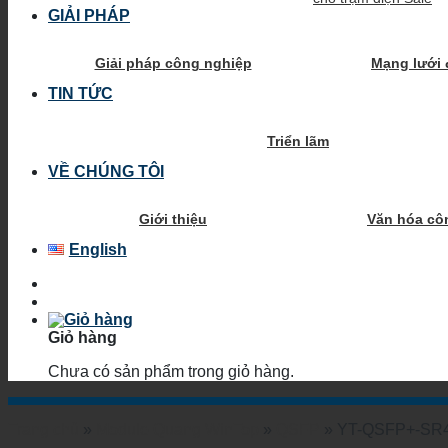
GIẢI PHÁP
Giải pháp công nghiệp
Mạng lưới 
TIN TỨC
Triển lãm
VỀ CHÚNG TÔI
Giới thiệu
Văn hóa cô
English
Giỏ hàng
Chưa có sản phẩm trong giỏ hàng.
Trang chủ
»
Module Quang WinTop
»
QSFP
»
YT-QSFP+-SR