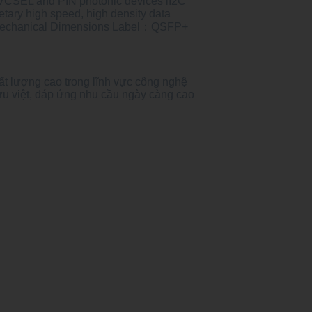
 VCSEL and PIN photonic devices lI2C
ary high speed, high density data
e. Mechanical Dimensions Label：QSFP+
ất lượng cao trong lĩnh vực công nghệ
ưu việt, đáp ứng nhu cầu ngày càng cao