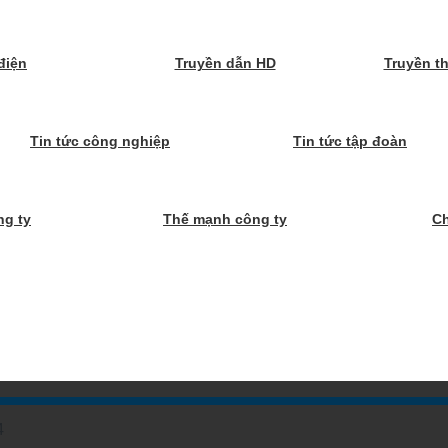
điện
Truyền dẫn HD
Truyền t
Tin tức công nghiệp
Tin tức tập đoàn
ng ty
Thế mạnh công ty
C
4