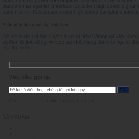
standard lLow power consumption : less than 1.5W lDistance 
standard management interface lExcellent high speed signal 
transmission. lSwitch and router high speed backplane inte
Phân phối độc quyền tại Việt Nam
Sứ mệnh đơn vị độc quyền thương hiệu Wintop tại Việt Nam l
và điện tử tiêu dùng. Wintop cam kết mang đến cho người dùn
của thị trường.
Yêu cầu gọi lại
Gọi
0965123456
được tư vấn miễn phí
SẢN PHẨM
Module quang
Chuyển đổi quang điện