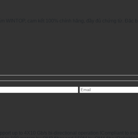
 WINTOP, cam kết 100% chính hãng, đầy đủ chứng từ. Đặc biệt
ort up to 4X10 Gb/s bi-directional operation lCompliant to i