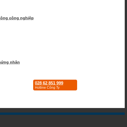
hông công nghiệp
hứng nhận
028 62 851 999
Hotline Công Ty