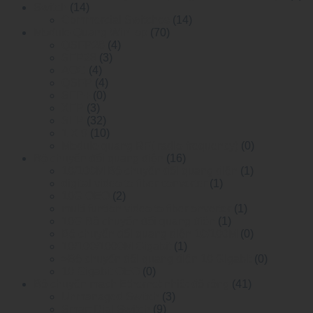
Switch
(14)
Commercial Switches
(14)
Module Quang WinTop
(70)
QSFP28
(4)
SFP28
(3)
AOC
(4)
QSFP
(4)
SFP+
(0)
XFP
(3)
SFP
(32)
1 X 9
(10)
Module quang RF( radio-frequency)
(0)
Bộ chuyển đổi quang điện
(16)
10/100M Bộ chuyển đổi quang điện
(1)
digital video to fiber converter
(1)
10G OEO
(2)
multi funtion video to fiber onverter
(1)
10G Bộ chuyển đổi quang điện
(1)
Bộ chuyển đổi quang điện 10/100M
(0)
10/100/1000M Gigabit
(1)
>Bộ chuyển đổi quang điện 10 Gigabit
(0)
10 Gigabit OEO
(0)
Bộ chuyển mạch Ethernet nhiệt độ rộng
(41)
Unmanaged Switch
(3)
Smart Dial Switch
(9)