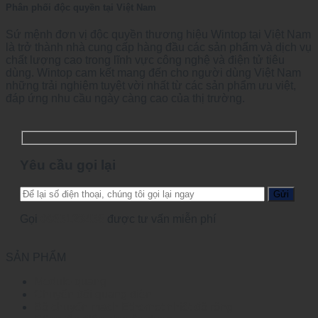
Phân phối độc quyền tại Việt Nam
Sứ mệnh đơn vị độc quyền thương hiệu Wintop tại Việt Nam
là trở thành nhà cung cấp hàng đầu các sản phẩm và dịch vụ
chất lượng cao trong lĩnh vực công nghệ và điện tử tiêu
dùng. Wintop cam kết mang đến cho người dùng Việt Nam
những trải nghiệm tuyệt vời nhất từ các sản phẩm ưu việt,
đáp ứng nhu cầu ngày càng cao của thị trường.
Yêu cầu gọi lại
Gọi
0965123456
được tư vấn miễn phí
SẢN PHẨM
Module quang
Chuyển đổi quang điện
Bộ chuyển mạch Ethernet nhiệt độ rộng