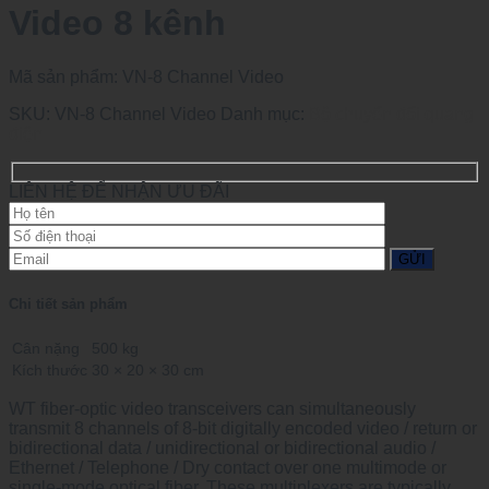
Video 8 kênh
Mã sản phẩm:
VN-8 Channel Video
SKU:
VN-8 Channel Video
Danh mục:
Bộ chuyển đổi quang
điện
LIÊN HỆ ĐỂ NHẬN ƯU ĐÃI
Chi tiết sản phẩm
Cân nặng
500 kg
Kích thước
30 × 20 × 30 cm
WT fiber-optic video transceivers can simultaneously
transmit 8 channels of 8-bit digitally encoded video / return or
bidirectional data / unidirectional or bidirectional audio /
Ethernet / Telephone / Dry contact over one multimode or
single-mode optical fiber. These multiplexers are typically