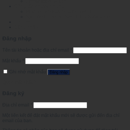
Unmanaged Switch
Công tắc chuyên dụng
Mesh network automation switch
Specified Ethernet Switch For Substation
Tin tức
Đăng nhập
Đăng nhập
Tên tài khoản hoặc địa chỉ email
*
Mật khẩu
*
Ghi nhớ mật khẩu
Đăng nhập
Quên mật khẩu?
Đăng ký
Địa chỉ email
*
Một liên kết để đặt mật khẩu mới sẽ được gửi đến địa chỉ
email của bạn.