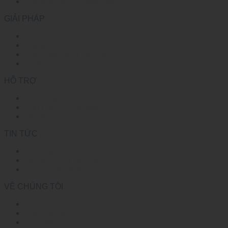
Công tắc điện chuyên dụng
GIẢI PHÁP
Truyền dẫn HD
Mạng lưới điện
Giải pháp công nghiệp
Truyền thông công nghiệp
HỖ TRỢ
Chính sách
Câu hỏi thường gặp
Đối tác
TIN TỨC
Triển lãm
Tin tức Công nghiệp
Tin tức Tập đoàn
VỀ CHÚNG TÔI
Giới thiệu
Văn hóa công ty
Thế mạnh công ty