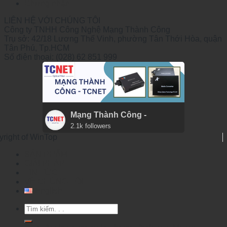
Chứng nhận
LIÊN HỆ VỚI CHÚNG TÔI
Công ty TNHH Công Nghệ Mạng Thành Công
Trụ sở: 42/18 Lương Thế Vinh, phường Tân Thới Hòa, quận
Tân Phú, Tp.HCM
Số điện thoại: (028) 62 851 999
Mạng Thành Công -
2.1k followers
yright of WinTop
SẢN PHẨM
GIẢI PHÁP
TIN TỨC
VỀ CHÚNG TÔI
English
Tìm
kiếm: