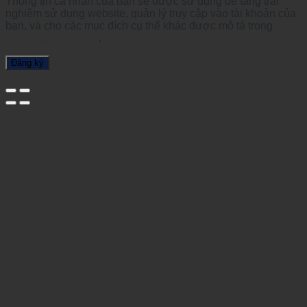
Thông tin cá nhân của bạn sẽ được sử dụng để tăng trải
nghiệm sử dụng website, quản lý truy cập vào tài khoản của
bạn, và cho các mục đích cụ thể khác được mô tả trong
chính sách riêng tư
.
Đăng ký