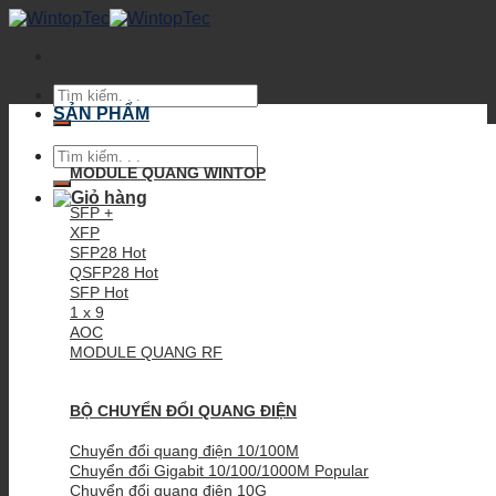
Skip
to
content
Tìm
kiếm:
SẢN PHẨM
Tìm
kiếm:
MODULE QUANG WINTOP
SFP +
XFP
SFP28
QSFP28
SFP
1 x 9
AOC
MODULE QUANG RF
BỘ CHUYỂN ĐỔI QUANG ĐIỆN
Chuyển đổi quang điện 10/100M
Chuyển đổi Gigabit 10/100/1000M
Chuyển đổi quang điện 10G