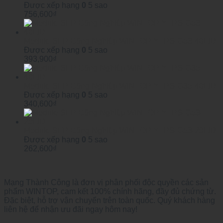
Được xếp hạng
0
5 sao
756,600
₫
Module SFP Công Nghiệp WINTOP YTPS-G53-40LID
Được xếp hạng
0
5 sao
393,900
₫
Module SFP Công Nghiệp WINTOP YTPS-G35-40LID
Được xếp hạng
0
5 sao
340,600
₫
Module SFP Công Nghiệp WINTOP YTPS-G53-20LID
Được xếp hạng
0
5 sao
262,600
₫
Mạng Thành Công là đơn vị phân phối độc quyền các sản
phẩm WINTOP, cam kết 100% chính hãng, đầy đủ chứng từ.
Đặc biệt, hỗ trợ vận chuyển trên toàn quốc. Quý khách hàng
liên hệ để nhận ưu đãi ngay hôm nay!