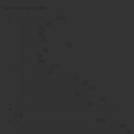
Danh mục sản phẩm
Optical Transceiver
(55)
QSFP28
(4)
1 X 9
(7)
AOC
(3)
QSFP
(3)
RF optical module
(1)
SFP28
(3)
XFP
(3)
SFP
(30)
Media Converter
(17)
10G OEO
(2)
10G Media Converter
(1)
10/100M Media Converter
(2)
digital video to fiber converter
(1)
10/100/1000M Gigabit
(2)
multi funtion video to fiber onverter
(2)
WideTemperature Etherent Switch
(0)
Layer 2 DIN-rail Mounted Managed Ethemet Switch
(13)
Switch công nghiệp (Industrial Switch)
(69)
RackMounted Unmanaged Ethernet Switch
(4)
DIN-rail Mounted Unmanaged Ethemet Switch
(4)