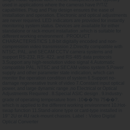
used in applications where the cameras have P/T/Z
capabilities. Plug and Play design ensures the ease of
installation and operation. Electronic and optical adjustments
are never required. LED indicators are provided for instantly
monitoring system status. Devices are available for either
standalone or rack-mount installation ,which is suitable for
different working environment . PRODUCT
CHARACTERISTICS 1.8-bit digitally encoded and non-
compression video transmission 2.Directly compatible with
NTSC, PAL, and SECAM CCTV camera systems and
support RS-232, RS- 422, and RS-485 data protocols
3.Support any high-resolution video signal 4.Automatic
compatible PAL, NTSC and SECAM video system 5.Power
supply and other parameter state indication, which can
monitor the operation condition of system 6.Support no-
damage regenerative trunk of video 7.Constant input optical
power, and large dynamic range ,no Electrical or Optical
Adjustments Required . 8.Special ASIC design . 9.Industry-
grade of operating temperature from -10��?to 75��?,
which is applied to the different working environment 10.Hot-
swap function 11.Stand-alone type or card-type installed in
19’’ 2U or 4U rack-mount chassis. Label：Video Digital
Optical Converter