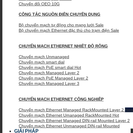
Chuyển đổi OEO 10G
CÔNG TẮC NGUỒN ĐIỆN CHUYÊN DỤNG
Bộ chuyển mạch tự động cho mạng lưới
Bộ chuyển mạch Ethernet đặc thù cho trạm điện
CHUYỂN MẠCH ETHERNET NHIỆT ĐỘ RỘNG
Chuyển mạch Unmanaged
Chuyển mạch smart dial
Chuyển mạch PoE smart dial
Chuyển mạch Managed Layer 2
Chuyển mạch PoE Managed Layer 2
Chuyển mạch Managed Layer 3
CHUYỂN MẠCH ETHERNET CÔNG NGHIỆP
Chuyển mạch Ethernet Managed RackMounted Layer 2
Chuyển mạch Ethernet Umanaged RackMounted
Chuyển mạch Ethernet Managed DIN-rail Mounted Layer 2
Chuyển mạch Ethernet Unmanaged DIN-rail Mounted
GIẢI PHÁP