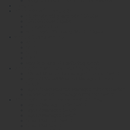
Assign a menu in Theme Options > Menus
Trang chủ
Bộ chuyển đổi quang điện
Bộ chuyển đổi quang điện 10/100M
10/100/1000M Gigabit
10 Gigabit OEO
>Bộ chuyển đổi quang điện 10 Gigabit
Module Quang WinTop
XFP
SFP
SFP+
1 X 9
Module quang RF( radio-frequency)
Bộ chuyển mạch Ethernet công nghiệp
DIN-rail Mounted Unmanaged Ethemet Switch
Layer 2 DIN-rail Mounted Managed Ethemet
Switch
Layer 2 RackMounted Managed Ethernet Switch
RackMounted Unmanaged Ethernet Switch
Bộ chuyển mạch Ethernet nhiệt độ rộng
Layer 2 Managed POE Switch
Layer 2 Managed Switch
Layer 3 Managed Switch
Smart Dial POE Switch
Smart Dial Switch