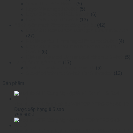
Smart Dial POE Switch
(5)
Layer 2 Managed Switch
(5)
Layer 2 Managed POE Switch
(6)
Layer 3 Managed Switch
(13)
Bộ chuyển mạch Ethernet công nghiệp
(42)
Layer 2 RackMounted Managed Ethernet Switch
(27)
RackMounted Unmanaged Ethernet Switch
(4)
Layer 2 DIN-rail Mounted Managed Ethemet
Switch
(6)
DIN-rail Mounted Unmanaged Ethemet Switch
(5)
Công tắc chuyên dụng
(17)
Mesh network automation switch
(5)
Specified Ethernet Switch For Substation
(12)
Sản phẩm
Module SFP Công Nghiệp WINTOP YTPS-G54-80LID
Được xếp hạng
0
5 sao
756,600
₫
Module SFP Công Nghiệp WINTOP YTPS-G45-80LID