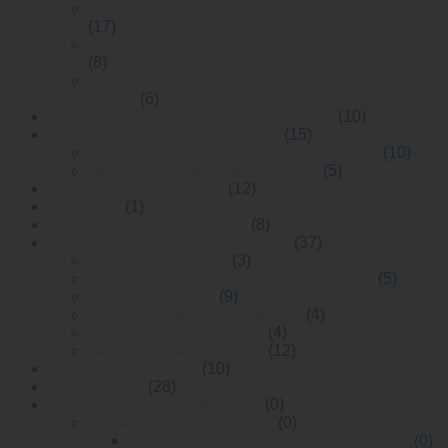
Layer 2 RackMounted Managed Ethernet Switch
(17)
Layer 2 rackmounted managed ethernet switch
(8)
Layer 2 DIN-rail Mounted Managed Ethemet
Switch
(6)
Thiết bị chuyển mạch PoE Công Nghiệp
(10)
Electric Power Dedicated Switch
(15)
Specified Ethernet Switch For Substation
(10)
Mesh network automation switch
(5)
Layer 3 Managed Switch
(12)
Danh mục
(1)
Nguồn Switch Công Nghiệp
(8)
WideTemperature Ethernet Switch
(37)
Unmanaged Switch
(3)
Thiết bị chuyển mạch PoE Công Nghiệp
(5)
Smart Dial Switch
(9)
Layer 2 Managed POE Switch
(4)
Layer 2 Managed Switch
(4)
Layer 3 Managed Switch
(12)
Module Quang SFP+
(10)
rack switches
(28)
Thiết Bị Quang Điện WINTOP
(0)
Media Converter WINTOP
(0)
Bộ chuyển đổi quang điện 10/100 Mbps
(0)