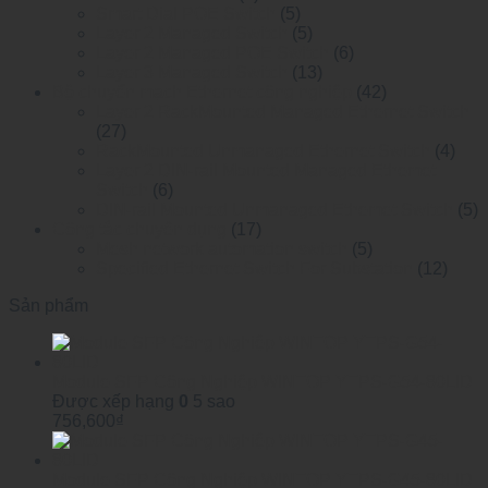
Smart Dial POE Switch
(5)
Layer 2 Managed Switch
(5)
Layer 2 Managed POE Switch
(6)
Layer 3 Managed Switch
(13)
Bộ chuyển mạch Ethernet công nghiệp
(42)
Layer 2 RackMounted Managed Ethernet Switch
(27)
RackMounted Unmanaged Ethernet Switch
(4)
Layer 2 DIN-rail Mounted Managed Ethemet
Switch
(6)
DIN-rail Mounted Unmanaged Ethemet Switch
(5)
Công tắc chuyên dụng
(17)
Mesh network automation switch
(5)
Specified Ethernet Switch For Substation
(12)
Sản phẩm
Module SFP Công Nghiệp WINTOP YTPS-G54-80LID
Được xếp hạng
0
5 sao
756,600
₫
Module SFP Công Nghiệp WINTOP YTPS-G45-80LID