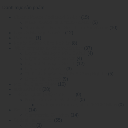
Danh mục sản phẩm
Electric Power Dedicated Switch
(15)
Mesh network automation switch
(5)
Specified Ethernet Switch For Substation
(10)
Layer 3 Managed Switch
(12)
Danh mục
(1)
Nguồn Switch Công Nghiệp
(8)
WideTemperature Ethernet Switch
(37)
Layer 2 Managed POE Switch
(4)
Layer 2 Managed Switch
(4)
Layer 3 Managed Switch
(12)
Unmanaged Switch
(3)
Thiết bị chuyển mạch PoE Công Nghiệp
(5)
Smart Dial Switch
(9)
Module Quang SFP+
(10)
rack switches
(28)
Thiết Bị Quang Điện WINTOP
(0)
Media Converter WINTOP
(0)
Bộ chuyển đổi quang điện 10/100 Mbps
(0)
Switch
(14)
Commercial Switches
(14)
Optical Transceiver
(55)
AOC
(3)