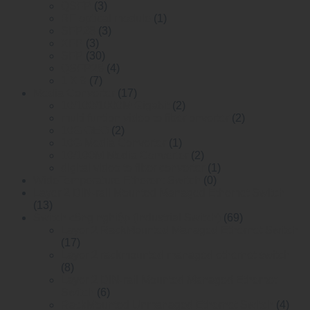
QSFP
(3)
RF optical module
(1)
SFP28
(3)
XFP
(3)
SFP
(30)
QSFP28
(4)
1 X 9
(7)
Media Converter
(17)
10/100/1000M Gigabit
(2)
multi funtion video to fiber onverter
(2)
10G OEO
(2)
10G Media Converter
(1)
10/100M Media Converter
(2)
digital video to fiber converter
(1)
WideTemperature Etherent Switch
(0)
Layer 2 DIN-rail Mounted Managed Ethemet Switch
(13)
Switch công nghiệp (Industrial Switch)
(69)
Layer 2 RackMounted Managed Ethernet Switch
(17)
Layer 2 rackmounted managed ethernet switch
(8)
Layer 2 DIN-rail Mounted Managed Ethemet
Switch
(6)
RackMounted Unmanaged Ethernet Switch
(4)