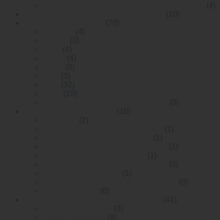
DIN-rail Mounted Unmanaged Ethemet Switch
(4)
Thiết bị chuyển mạch PoE Công Nghiệp
(10)
Module Quang WinTop
(70)
QSFP28
(4)
SFP28
(3)
AOC
(4)
QSFP
(4)
SFP+
(0)
XFP
(3)
SFP
(32)
1 X 9
(10)
Module quang RF( radio-frequency)
(0)
Bộ chuyển đổi quang điện
(16)
10G OEO
(2)
multi funtion video to fiber onverter
(1)
10G Bộ chuyển đổi quang điện
(1)
10/100M Bộ chuyển đổi quang điện
(1)
digital video to fiber converter
(1)
Bộ chuyển đổi quang điện 10/100M
(0)
10/100/1000M Gigabit
(1)
>Bộ chuyển đổi quang điện 10 Gigabit
(0)
10 Gigabit OEO
(0)
Bộ chuyển mạch Ethernet nhiệt độ rộng
(41)
Unmanaged Switch
(3)
Smart Dial Switch
(9)