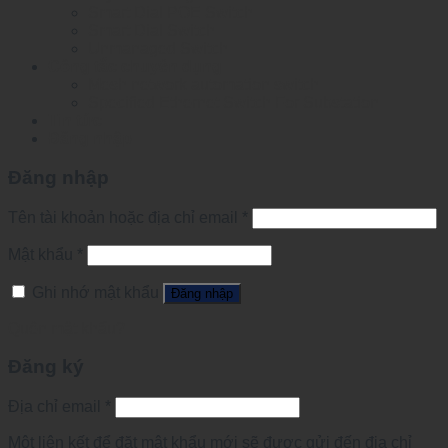
Smart Dial POE Switch
Smart Dial Switch
Unmanaged Switch
Công tắc chuyên dụng
Mesh network automation switch
Specified Ethernet Switch For Substation
Tin tức
Đăng nhập
Đăng nhập
Tên tài khoản hoặc địa chỉ email
*
Mật khẩu
*
Ghi nhớ mật khẩu
Đăng nhập
Quên mật khẩu?
Đăng ký
Địa chỉ email
*
Một liên kết để đặt mật khẩu mới sẽ được gửi đến địa chỉ