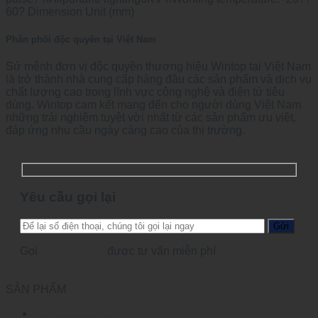
60? Dimension Unit (mm)
Phân phối độc quyền tại Việt Nam
Sứ mệnh đơn vị độc quyền thương hiệu Wintop tại Việt Nam
là trở thành nhà cung cấp hàng đầu các sản phẩm và dịch vụ
chất lượng cao trong lĩnh vực công nghệ và điện tử tiêu
dùng. Wintop cam kết mang đến cho người dùng Việt Nam
những trải nghiệm tuyệt vời nhất từ các sản phẩm ưu việt,
đáp ứng nhu cầu ngày càng cao của thị trường.
Yêu cầu gọi lại
Gọi
0965123456
được tư vấn miễn phí
SẢN PHẨM
Module quang