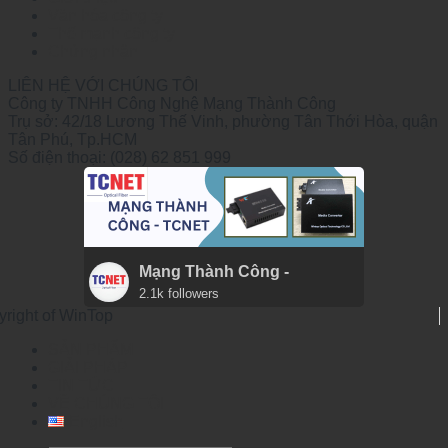
Văn hóa công ty
Thế mạnh công ty
Chứng nhận
LIÊN HỆ VỚI CHÚNG TÔI
Công ty TNHH Công Nghệ Mạng Thành Công
Trụ sở: 42/18 Lương Thế Vinh, phường Tân Thới Hòa, quận
Tân Phú, Tp.HCM
Số điện thoại: (028) 62 851 999
Mạng Thành Công -
2.1k followers
yright of WinTop
SẢN PHẨM
GIẢI PHÁP
TIN TỨC
VỀ CHÚNG TÔI
English