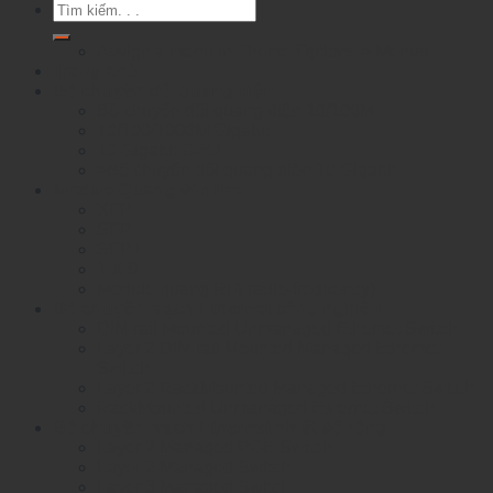
Tìm
kiếm:
Assign a menu in Theme Options > Menus
Trang chủ
Bộ chuyển đổi quang điện
Bộ chuyển đổi quang điện 10/100M
10/100/1000M Gigabit
10 Gigabit OEO
>Bộ chuyển đổi quang điện 10 Gigabit
Module Quang WinTop
XFP
SFP
SFP+
1 X 9
Module quang RF( radio-frequency)
Bộ chuyển mạch Ethernet công nghiệp
DIN-rail Mounted Unmanaged Ethemet Switch
Layer 2 DIN-rail Mounted Managed Ethemet
Switch
Layer 2 RackMounted Managed Ethernet Switch
RackMounted Unmanaged Ethernet Switch
Bộ chuyển mạch Ethernet nhiệt độ rộng
Layer 2 Managed POE Switch
Layer 2 Managed Switch
Layer 3 Managed Switch