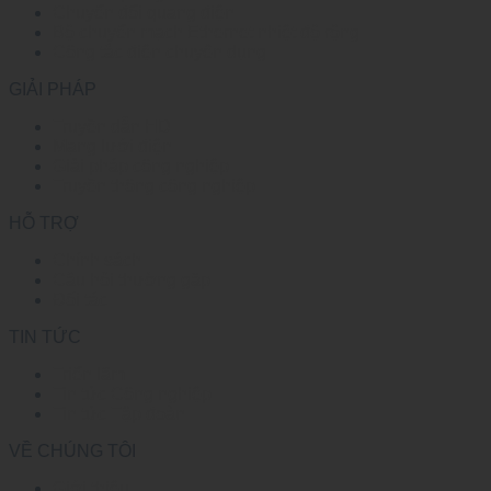
Chuyển đổi quang điện
Bộ chuyển mạch Ethernet nhiệt độ rộng
Công tắc điện chuyên dụng
GIẢI PHÁP
Truyền dẫn HD
Mạng lưới điện
Giải pháp công nghiệp
Truyền thông công nghiệp
HỖ TRỢ
Chính sách
Câu hỏi thường gặp
Đối tác
TIN TỨC
Triển lãm
Tin tức Công nghiệp
Tin tức Tập đoàn
VỀ CHÚNG TÔI
Giới thiệu