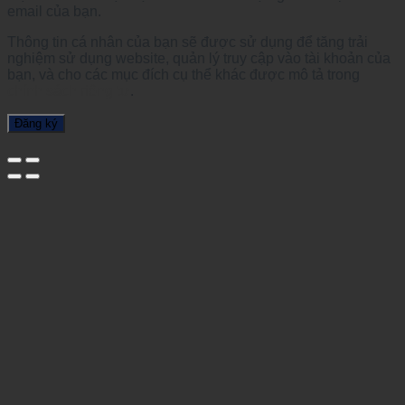
email của bạn.
Thông tin cá nhân của bạn sẽ được sử dụng để tăng trải
nghiệm sử dụng website, quản lý truy cập vào tài khoản của
bạn, và cho các mục đích cụ thể khác được mô tả trong
chính sách riêng tư
.
Đăng ký