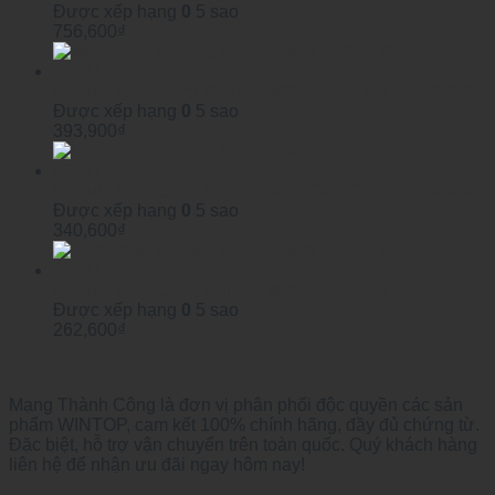
Được xếp hạng
0
5 sao
756,600
₫
Module SFP Công Nghiệp WINTOP YTPS-G53-40LID
Được xếp hạng
0
5 sao
393,900
₫
Module SFP Công Nghiệp WINTOP YTPS-G35-40LID
Được xếp hạng
0
5 sao
340,600
₫
Module SFP Công Nghiệp WINTOP YTPS-G53-20LID
Được xếp hạng
0
5 sao
262,600
₫
Mạng Thành Công là đơn vị phân phối độc quyền các sản
phẩm WINTOP, cam kết 100% chính hãng, đầy đủ chứng từ.
Đặc biệt, hỗ trợ vận chuyển trên toàn quốc. Quý khách hàng
liên hệ để nhận ưu đãi ngay hôm nay!