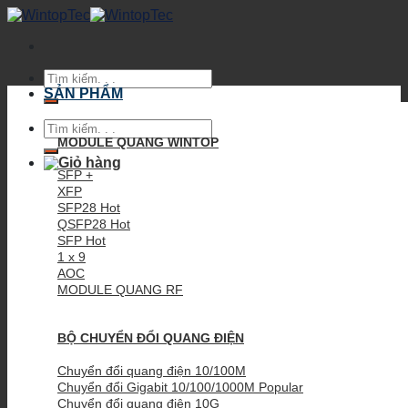
Skip
to
content
Tìm
kiếm:
SẢN PHẨM
Tìm
kiếm:
MODULE QUANG WINTOP
SFP +
XFP
SFP28
QSFP28
SFP
1 x 9
AOC
MODULE QUANG RF
BỘ CHUYỂN ĐỔI QUANG ĐIỆN
Chuyển đổi quang điện 10/100M
Chuyển đổi Gigabit 10/100/1000M
Chuyển đổi quang điện 10G