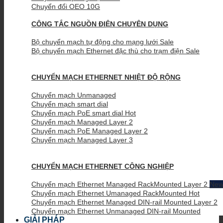
Chuyển đổi OEO 10G
CÔNG TẮC NGUỒN ĐIỆN CHUYÊN DỤNG
Bộ chuyển mạch tự động cho mạng lưới
Bộ chuyển mạch Ethernet đặc thù cho trạm điện
CHUYỂN MẠCH ETHERNET NHIỆT ĐỘ RỘNG
Chuyển mạch Unmanaged
Chuyển mạch smart dial
Chuyển mạch PoE smart dial
Chuyển mạch Managed Layer 2
Chuyển mạch PoE Managed Layer 2
Chuyển mạch Managed Layer 3
CHUYỂN MẠCH ETHERNET CÔNG NGHIỆP
Chuyển mạch Ethernet Managed RackMounted Layer 2
Chuyển mạch Ethernet Umanaged RackMounted
Chuyển mạch Ethernet Managed DIN-rail Mounted Layer 2
Chuyển mạch Ethernet Unmanaged DIN-rail Mounted
GIẢI PHÁP