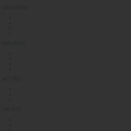
SẢN PHẨM
Module quang
Chuyển đổi quang điện
Bộ chuyển mạch Ethernet nhiệt độ rộng
Công tắc điện chuyên dụng
GIẢI PHÁP
Truyền dẫn HD
Mạng lưới điện
Giải pháp công nghiệp
Truyền thông công nghiệp
HỖ TRỢ
Chính sách
Câu hỏi thường gặp
Đối tác
TIN TỨC
Triển lãm
Tin tức Công nghiệp
Tin tức Tập đoàn