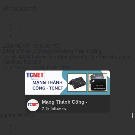
VỀ CHÚNG TÔI
Giới thiệu
Văn hóa công ty
Thế mạnh công ty
Chứng nhận
LIÊN HỆ VỚI CHÚNG TÔI
Công ty TNHH Công Nghệ Mạng Thành Công
Trụ sở: 42/18 Lương Thế Vinh, phường Tân Thới Hòa, quận
Tân Phú, Tp.HCM
Số điện thoại: (028) 62 851 999
Mạng Thành Công -
2.1k followers
yright of WinTop
SẢN PHẨM
GIẢI PHÁP