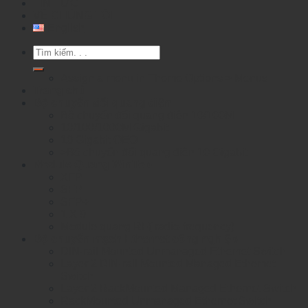
TIN TỨC
VỀ CHÚNG TÔI
English
Tìm
kiếm:
Assign a menu in Theme Options > Menus
Trang chủ
Bộ chuyển đổi quang điện
Bộ chuyển đổi quang điện 10/100M
10/100/1000M Gigabit
10 Gigabit OEO
>Bộ chuyển đổi quang điện 10 Gigabit
Module Quang WinTop
XFP
SFP
SFP+
1 X 9
Module quang RF( radio-frequency)
Bộ chuyển mạch Ethernet công nghiệp
DIN-rail Mounted Unmanaged Ethemet Switch
Layer 2 DIN-rail Mounted Managed Ethemet
Switch
Layer 2 RackMounted Managed Ethernet Switch
RackMounted Unmanaged Ethernet Switch