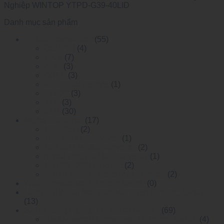
Nghiệp WINTOP YTPD-G39-40LID
Danh mục sản phẩm
Optical Transceiver
(55)
QSFP28
(4)
1 X 9
(7)
AOC
(3)
QSFP
(3)
RF optical module
(1)
SFP28
(3)
XFP
(3)
SFP
(30)
Media Converter
(17)
10G OEO
(2)
10G Media Converter
(1)
10/100M Media Converter
(2)
digital video to fiber converter
(1)
10/100/1000M Gigabit
(2)
multi funtion video to fiber onverter
(2)
WideTemperature Etherent Switch
(0)
Layer 2 DIN-rail Mounted Managed Ethemet Switch
(13)
Switch công nghiệp (Industrial Switch)
(69)
RackMounted Unmanaged Ethernet Switch
(4)