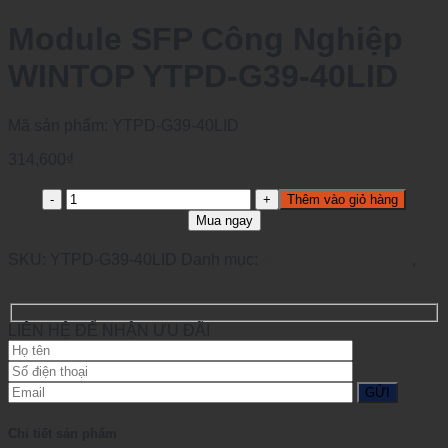
Module SFP Công Nghiệp
WINTOP YTPD-G39-40LID
Mã sản phẩm:
YTPD-G39-40LID
314,600
₫
Module
Thêm vào giỏ hàng
SFP
Mua ngay
Công
Nghiệp
SKU:
YTPD-G39-40LID
Danh mục:
Module Quang SFP+
,
WINTOP
Module Quang WinTop
YTPD-
G39-
40LID
LIÊN HỆ ĐỂ NHẬN ƯU ĐÃI
số
lượng
Chi tiết sản phẩm