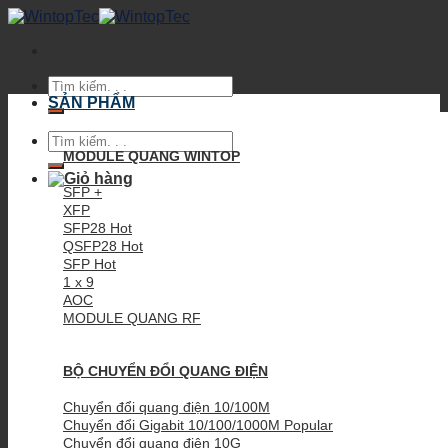
Skip
to
content
Tìm
kiếm:
SẢN PHẨM
Tìm
kiếm:
MODULE QUANG WINTOP
SFP +
XFP
SFP28
QSFP28
SFP
1 x 9
AOC
MODULE QUANG RF
BỘ CHUYỂN ĐỔI QUANG ĐIỆN
Chuyển đổi quang điện 10/100M
Chuyển đổi Gigabit 10/100/1000M
Chuyển đổi quang điện 10G