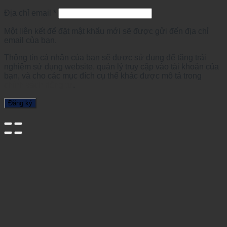
Địa chỉ email
*
Một liên kết để đặt mật khẩu mới sẽ được gửi đến địa chỉ
email của bạn.
Thông tin cá nhân của bạn sẽ được sử dụng để tăng trải
nghiệm sử dụng website, quản lý truy cập vào tài khoản của
bạn, và cho các mục đích cụ thể khác được mô tả trong
chính sách riêng tư
.
Đăng ký