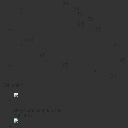
Smart Dial Switch
(9)
Smart Dial POE Switch
(5)
Layer 2 Managed Switch
(5)
Layer 2 Managed POE Switch
(6)
Layer 3 Managed Switch
(13)
Bộ chuyển mạch Ethernet công nghiệp
(42)
Layer 2 RackMounted Managed Ethernet Switch
(27)
RackMounted Unmanaged Ethernet Switch
(4)
Layer 2 DIN-rail Mounted Managed Ethemet
Switch
(6)
DIN-rail Mounted Unmanaged Ethemet Switch
(5)
Công tắc chuyên dụng
(17)
Mesh network automation switch
(5)
Specified Ethernet Switch For Substation
(12)
Sản phẩm
Module SFP Công Nghiệp WINTOP YTPS-G54-80LID
Được xếp hạng
0
5 sao
756,600
₫