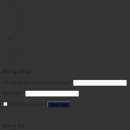
Bộ chuyển mạch Ethernet nhiệt độ rộng
Layer 2 Managed POE Switch
Layer 2 Managed Switch
Layer 3 Managed Switch
Smart Dial POE Switch
Smart Dial Switch
Unmanaged Switch
Công tắc chuyên dụng
Mesh network automation switch
Specified Ethernet Switch For Substation
Tin tức
Đăng nhập
Đăng nhập
Tên tài khoản hoặc địa chỉ email
*
Mật khẩu
*
Ghi nhớ mật khẩu
Đăng nhập
Quên mật khẩu?
Đăng ký