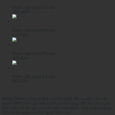
Module SFP Công Nghiệp WINTOP YTPS-G45-80LID
Được xếp hạng
0
5 sao
756,600
₫
Module SFP Công Nghiệp WINTOP YTPS-G53-40LID
Được xếp hạng
0
5 sao
393,900
₫
Module SFP Công Nghiệp WINTOP YTPS-G35-40LID
Được xếp hạng
0
5 sao
340,600
₫
Module SFP Công Nghiệp WINTOP YTPS-G53-20LID
Được xếp hạng
0
5 sao
262,600
₫
Mạng Thành Công là đơn vị phân phối độc quyền các sản
phẩm WINTOP, cam kết 100% chính hãng, đầy đủ chứng từ.
Đặc biệt, hỗ trợ vận chuyển trên toàn quốc. Quý khách hàng
liên hệ để nhận ưu đãi ngay hôm nay!