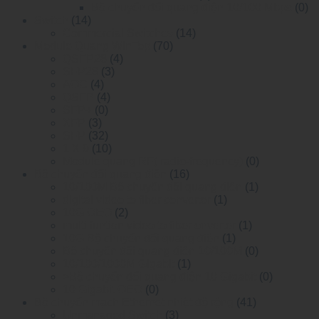
Bộ chuyển đổi quang điện 10/100 Mbps
(0)
Switch
(14)
Commercial Switches
(14)
Module Quang WinTop
(70)
QSFP28
(4)
SFP28
(3)
AOC
(4)
QSFP
(4)
SFP+
(0)
XFP
(3)
SFP
(32)
1 X 9
(10)
Module quang RF( radio-frequency)
(0)
Bộ chuyển đổi quang điện
(16)
10/100M Bộ chuyển đổi quang điện
(1)
digital video to fiber converter
(1)
10G OEO
(2)
multi funtion video to fiber onverter
(1)
10G Bộ chuyển đổi quang điện
(1)
Bộ chuyển đổi quang điện 10/100M
(0)
10/100/1000M Gigabit
(1)
>Bộ chuyển đổi quang điện 10 Gigabit
(0)
10 Gigabit OEO
(0)
Bộ chuyển mạch Ethernet nhiệt độ rộng
(41)
Unmanaged Switch
(3)