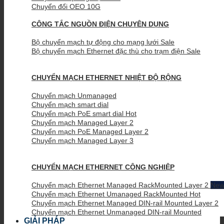
Chuyển đổi OEO 10G
CÔNG TẮC NGUỒN ĐIỆN CHUYÊN DỤNG
Bộ chuyển mạch tự động cho mạng lưới
Bộ chuyển mạch Ethernet đặc thù cho trạm điện
CHUYỂN MẠCH ETHERNET NHIỆT ĐỘ RỘNG
Chuyển mạch Unmanaged
Chuyển mạch smart dial
Chuyển mạch PoE smart dial
Chuyển mạch Managed Layer 2
Chuyển mạch PoE Managed Layer 2
Chuyển mạch Managed Layer 3
CHUYỂN MẠCH ETHERNET CÔNG NGHIỆP
Chuyển mạch Ethernet Managed RackMounted Layer 2
Chuyển mạch Ethernet Umanaged RackMounted
Chuyển mạch Ethernet Managed DIN-rail Mounted Layer 2
Chuyển mạch Ethernet Unmanaged DIN-rail Mounted
GIẢI PHÁP