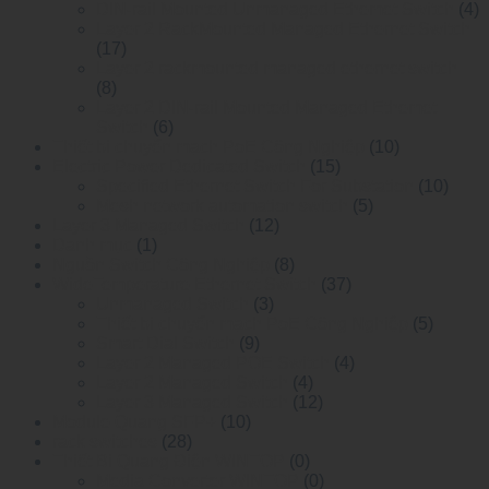
DIN-rail Mounted Unmanaged Ethemet Switch
(4)
Layer 2 RackMounted Managed Ethernet Switch
(17)
Layer 2 rackmounted managed ethernet switch
(8)
Layer 2 DIN-rail Mounted Managed Ethemet
Switch
(6)
Thiết bị chuyển mạch PoE Công Nghiệp
(10)
Electric Power Dedicated Switch
(15)
Specified Ethernet Switch For Substation
(10)
Mesh network automation switch
(5)
Layer 3 Managed Switch
(12)
Danh mục
(1)
Nguồn Switch Công Nghiệp
(8)
WideTemperature Ethernet Switch
(37)
Unmanaged Switch
(3)
Thiết bị chuyển mạch PoE Công Nghiệp
(5)
Smart Dial Switch
(9)
Layer 2 Managed POE Switch
(4)
Layer 2 Managed Switch
(4)
Layer 3 Managed Switch
(12)
Module Quang SFP+
(10)
rack switches
(28)
Thiết Bị Quang Điện WINTOP
(0)
Media Converter WINTOP
(0)