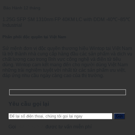
Bảo Hành
12 tháng
1.25G SFP SM 1310nm FP 40KM LC with DDM -40℃~85℃
Industrial
Phân phối độc quyền tại Việt Nam
Sứ mệnh đơn vị độc quyền thương hiệu Wintop tại Việt Nam
là trở thành nhà cung cấp hàng đầu các sản phẩm và dịch vụ
chất lượng cao trong lĩnh vực công nghệ và điện tử tiêu
dùng. Wintop cam kết mang đến cho người dùng Việt Nam
những trải nghiệm tuyệt vời nhất từ các sản phẩm ưu việt,
đáp ứng nhu cầu ngày càng cao của thị trường.
Yêu cầu gọi lại
Gọi
0965123456
được tư vấn miễn phí