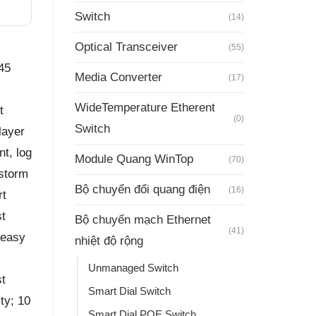
Switch
(14)
Optical Transceiver
(55)
45
Media Converter
(17)
WideTemperature Etherent
t
(0)
Switch
layer
t, log
Module Quang WinTop
(70)
 storm
Bộ chuyển đổi quang điện
(16)
rt
st
Bộ chuyển mạch Ethernet
(41)
 easy
nhiệt độ rộng
Unmanaged Switch
st
Smart Dial Switch
ty; 10
Smart Dial POE Switch