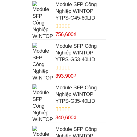
hạng
Module SFP Công
0
Nghiệp WINTOP
5
sao
YTPS-G45-80LID
Được
756,600
₫
xếp
hạng
Module SFP Công
0
Nghiệp WINTOP
5
sao
YTPS-G53-40LID
Được
393,900
₫
xếp
hạng
Module SFP Công
0
Nghiệp WINTOP
5
sao
YTPS-G35-40LID
Được
340,600
₫
xếp
hạng
Module SFP Công
0
Nghiệp WINTOP
5