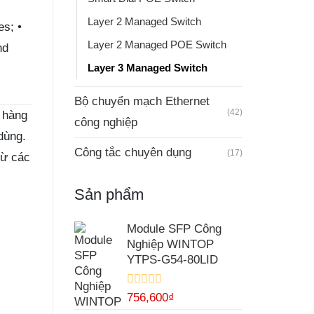
Layer 2 Managed Switch
es; •
Layer 2 Managed POE Switch
nd
Layer 3 Managed Switch
Bộ chuyển mạch Ethernet
(42)
 hàng
công nghiệp
dùng.
Công tắc chuyên dụng
(17)
từ các
Sản phẩm
Module SFP Công
Nghiệp WINTOP
YTPS-G54-80LID
Được
756,600
₫
xếp