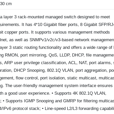
 30 cm
layer 3 rack-mounted managed switch designed to meet
rements. It has 4*10 Gigabit fiber ports, 8 Gigabit SFP/RJ
it copper ports. It supports various management methods
Telnet, as well as SNMPv1/v2c/v3-based network managemen
ayer 3 static routing functionality and offers a wide range of 
ding RMON, port mirroring, QoS, LLDP, DHCP, file managemen
s, ARP user privilege classification, ACL, NAT, port alarms,
guration, DHCP Snooping, 802.1Q VLAN, port aggregation, po
ent, flow control, port isolation, static multicast, multica
g. The user-friendly management system interface ensures
with a good user experience. • Supports 4K 802.1Q VLAN,
g; • Supports IGMP Snooping and GMRP for filtering multica
v4/IPv6 protocol stack; • Line-speed L2/L3 forwarding capabili