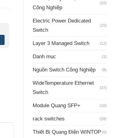
(10)
Công Nghiệp
Electric Power Dedicated
(15)
Switch
Layer 3 Managed Switch
(12)
Danh mục
(1)
Nguồn Switch Công Nghiệp
(8)
WideTemperature Ethernet
(37)
Switch
Module Quang SFP+
(10)
rack switches
(28)
Thiết Bị Quang Điện WINTOP
(0)