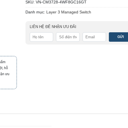
SKU:
VN-CM3728-4WF8GC16GT
Danh mục:
Layer 3 Managed Switch
LIÊN HỆ ĐỂ NHẬN ƯU ĐÃI
phẩm
t, hỗ
hận ưu