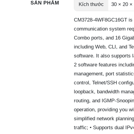
SẢN PHẨM
Kích thước
30 × 20 ×
CM3728-4WF8GC16GT is a 
communication system requi
Combo ports, and 16 Gigab
including Web, CLI, and 
software. It also supports l
2 software features inclu
management, port statistic
control, Telnet/SSH confi
loopback, bandwidth managem
routing, and IGMP-Snoopin
operation, providing you 
simplified network plannin
traffic; • Supports dual IP