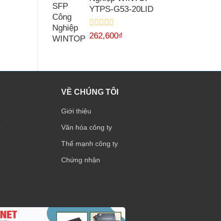
sao
YTPS-G53-20LID
Được
262,600
₫
xếp
hạng
0
5
sao
VỀ CHÚNG TÔI
Giới thiệu
p
Văn hóa công ty
Thế mạnh công ty
Chứng nhận