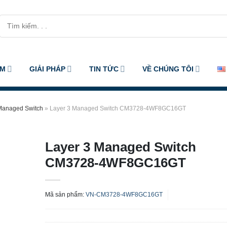
Tìm
kiếm:
ẨM
GIẢI PHÁP
TIN TỨC
VỀ CHÚNG TÔI
Managed Switch
»
Layer 3 Managed Switch CM3728-4WF8GC16GT
Layer 3 Managed Switch
CM3728-4WF8GC16GT
Mã sản phẩm:
VN-CM3728-4WF8GC16GT