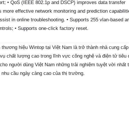
port; • QoS (IEEE 802.1p and DSCP) improves data transfer
 more effective network monitoring and prediction capabiliti
assist in online troubleshooting. • Supports 255 vlan-based a
ols; • Supports one-click factory reset.
thương hiệu Wintop tại Việt Nam là trở thành nhà cung cấp
ụ chất lượng cao trong lĩnh vực công nghệ và điện tử tiêu 
ho người dùng Việt Nam những trải nghiệm tuyệt vời nhất 
 nhu cầu ngày càng cao của thị trường.