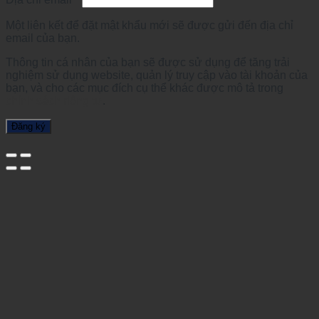
Một liên kết để đặt mật khẩu mới sẽ được gửi đến địa chỉ
email của bạn.
Thông tin cá nhân của bạn sẽ được sử dụng để tăng trải
nghiệm sử dụng website, quản lý truy cập vào tài khoản của
bạn, và cho các mục đích cụ thể khác được mô tả trong
chính sách riêng tư
.
Đăng ký