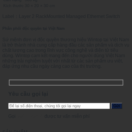
Kích thước
30 × 20 × 30 cm
Label：Layer 2 RackMounted Managed Ethernet Switch
Phân phối độc quyền tại Việt Nam
Sứ mệnh đơn vị độc quyền thương hiệu Wintop tại Việt Nam
là trở thành nhà cung cấp hàng đầu các sản phẩm và dịch vụ
chất lượng cao trong lĩnh vực công nghệ và điện tử tiêu
dùng. Wintop cam kết mang đến cho người dùng Việt Nam
những trải nghiệm tuyệt vời nhất từ các sản phẩm ưu việt,
đáp ứng nhu cầu ngày càng cao của thị trường.
Yêu cầu gọi lại
Gọi
0965123456
được tư vấn miễn phí