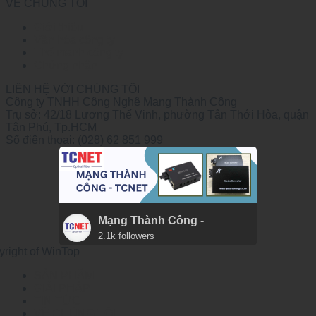
VỀ CHÚNG TÔI
Giới thiệu
Văn hóa công ty
Thế mạnh công ty
Chứng nhận
LIÊN HỆ VỚI CHÚNG TÔI
Công ty TNHH Công Nghệ Mạng Thành Công
Trụ sở: 42/18 Lương Thế Vinh, phường Tân Thới Hòa, quận
Tân Phú, Tp.HCM
Số điện thoại: (028) 62 851 999
Mạng Thành Công -
2.1k followers
yright of WinTop
SẢN PHẨM
GIẢI PHÁP
TIN TỨC
VỀ CHÚNG TÔI