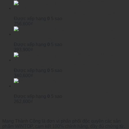
Module SFP Công Nghiệp WINTOP YTPS-G45-80LID
Được xếp hạng
0
5 sao
756,600
₫
Module SFP Công Nghiệp WINTOP YTPS-G53-40LID
Được xếp hạng
0
5 sao
393,900
₫
Module SFP Công Nghiệp WINTOP YTPS-G35-40LID
Được xếp hạng
0
5 sao
340,600
₫
Module SFP Công Nghiệp WINTOP YTPS-G53-20LID
Được xếp hạng
0
5 sao
262,600
₫
Mạng Thành Công là đơn vị phân phối độc quyền các sản
phẩm WINTOP, cam kết 100% chính hãng, đầy đủ chứng từ.