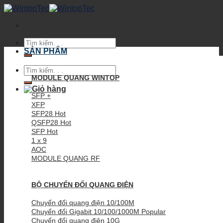
Skip
to
content
Tìm
kiếm:
SẢN PHẨM
Tìm
kiếm:
MODULE QUANG WINTOP
SFP +
XFP
SFP28
QSFP28
SFP
1 x 9
AOC
MODULE QUANG RF
BỘ CHUYỂN ĐỔI QUANG ĐIỆN
Chuyển đổi quang điện 10/100M
Chuyển đổi Gigabit 10/100/1000M
Chuyển đổi quang điện 10G