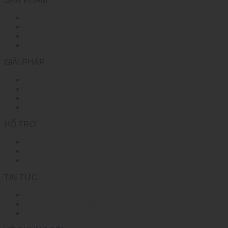
SẢN PHẨM
Module quang
Chuyển đổi quang điện
Bộ chuyển mạch Ethernet nhiệt độ rộng
Công tắc điện chuyên dụng
GIẢI PHÁP
Truyền dẫn HD
Mạng lưới điện
Giải pháp công nghiệp
Truyền thông công nghiệp
HỖ TRỢ
Chính sách
Câu hỏi thường gặp
Đối tác
TIN TỨC
Triển lãm
Tin tức Công nghiệp
Tin tức Tập đoàn