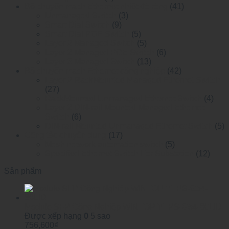
Bộ chuyển mạch Ethernet nhiệt độ rộng
(41)
Unmanaged Switch
(3)
Smart Dial Switch
(9)
Smart Dial POE Switch
(5)
Layer 2 Managed Switch
(5)
Layer 2 Managed POE Switch
(6)
Layer 3 Managed Switch
(13)
Bộ chuyển mạch Ethernet công nghiệp
(42)
Layer 2 RackMounted Managed Ethernet Switch
(27)
RackMounted Unmanaged Ethernet Switch
(4)
Layer 2 DIN-rail Mounted Managed Ethemet
Switch
(6)
DIN-rail Mounted Unmanaged Ethemet Switch
(5)
Công tắc chuyên dụng
(17)
Mesh network automation switch
(5)
Specified Ethernet Switch For Substation
(12)
Sản phẩm
Module SFP Công Nghiệp WINTOP YTPS-G54-80LID
Được xếp hạng
0
5 sao
756,600
₫