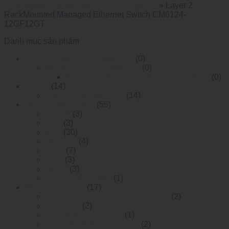
2 RackMounted Managed Ethernet Switch
»
Layer 2
RackMounted Managed Ethernet Switch CM6124-
12GF12GT
Danh mục sản phẩm
Thiết Bị Quang Điện WINTOP
(0)
Media Converter WINTOP
(0)
Bộ chuyển đổi quang điện 10/100 Mbps
(0)
Switch
(14)
Commercial Switches
(14)
Optical Transceiver
(55)
SFP28
(3)
XFP
(3)
SFP
(30)
QSFP28
(4)
1 X 9
(7)
AOC
(3)
QSFP
(3)
RF optical module
(1)
Media Converter
(17)
multi funtion video to fiber onverter
(2)
10G OEO
(2)
10G Media Converter
(1)
10/100M Media Converter
(2)