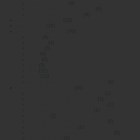
Smart Dial Switch
(9)
Layer 2 Managed POE Switch
(4)
Layer 2 Managed Switch
(4)
Module Quang SFP+
(10)
rack switches
(28)
Module Quang WinTop
(70)
QSFP
(4)
QSFP28
(4)
SFP28
(3)
AOC
(4)
SFP+
(0)
XFP
(3)
SFP
(32)
1 X 9
(10)
Module quang RF( radio-frequency)
(0)
Bộ chuyển đổi quang điện
(16)
multi funtion video to fiber onverter
(1)
10G Bộ chuyển đổi quang điện
(1)
10/100M Bộ chuyển đổi quang điện
(1)
digital video to fiber converter
(1)
10G OEO
(2)
Bộ chuyển đổi quang điện 10/100M
(0)
10/100/1000M Gigabit
(1)
>Bộ chuyển đổi quang điện 10 Gigabit
(0)
10 Gigabit OEO
(0)