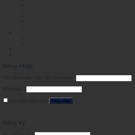
Layer 2 Managed Switch
Layer 3 Managed Switch
Smart Dial POE Switch
Smart Dial Switch
Unmanaged Switch
Công tắc chuyên dụng
Mesh network automation switch
Specified Ethernet Switch For Substation
Tin tức
Đăng nhập
Đăng nhập
Tên tài khoản hoặc địa chỉ email
*
Mật khẩu
*
Ghi nhớ mật khẩu
Đăng nhập
Quên mật khẩu?
Đăng ký
Địa chỉ email
*