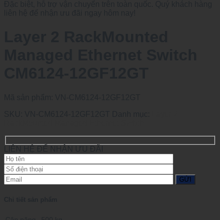
Đặc biệt, hỗ trợ vận chuyển trên toàn quốc. Quý khách hàng
liên hệ để nhận ưu đãi ngay hôm nay!
Layer 2 RackMounted
Managed Ethernet Switch
CM6124-12GF12GT
Mã sản phẩm:
VN-CM6124-12GF12GT
SKU:
VN-CM6124-12GF12GT
Danh mục:
Layer 2
RackMounted Managed Ethernet Switch
LIÊN HỆ ĐỂ NHẬN ƯU ĐÃI
Chi tiết sản phẩm
Cân nặng
500 kg