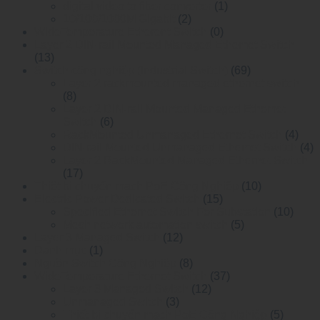
digital video to fiber converter
(1)
10/100/1000M Gigabit
(2)
WideTemperature Etherent Switch
(0)
Layer 2 DIN-rail Mounted Managed Ethemet Switch
(13)
Switch công nghiệp (Industrial Switch)
(69)
Layer 2 rackmounted managed ethernet switch
(8)
Layer 2 DIN-rail Mounted Managed Ethemet
Switch
(6)
RackMounted Unmanaged Ethernet Switch
(4)
DIN-rail Mounted Unmanaged Ethemet Switch
(4)
Layer 2 RackMounted Managed Ethernet Switch
(17)
Thiết bị chuyển mạch PoE Công Nghiệp
(10)
Electric Power Dedicated Switch
(15)
Specified Ethernet Switch For Substation
(10)
Mesh network automation switch
(5)
Layer 3 Managed Switch
(12)
Danh mục
(1)
Nguồn Switch Công Nghiệp
(8)
WideTemperature Ethernet Switch
(37)
Layer 3 Managed Switch
(12)
Unmanaged Switch
(3)
Thiết bị chuyển mạch PoE Công Nghiệp
(5)