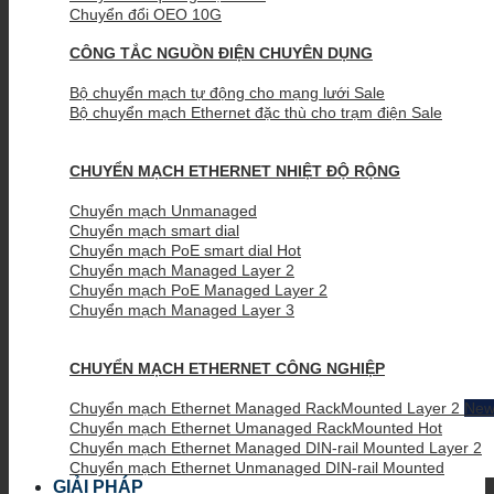
Chuyển đổi OEO 10G
CÔNG TẮC NGUỒN ĐIỆN CHUYÊN DỤNG
Bộ chuyển mạch tự động cho mạng lưới
Bộ chuyển mạch Ethernet đặc thù cho trạm điện
CHUYỂN MẠCH ETHERNET NHIỆT ĐỘ RỘNG
Chuyển mạch Unmanaged
Chuyển mạch smart dial
Chuyển mạch PoE smart dial
Chuyển mạch Managed Layer 2
Chuyển mạch PoE Managed Layer 2
Chuyển mạch Managed Layer 3
CHUYỂN MẠCH ETHERNET CÔNG NGHIỆP
Chuyển mạch Ethernet Managed RackMounted Layer 2
Chuyển mạch Ethernet Umanaged RackMounted
Chuyển mạch Ethernet Managed DIN-rail Mounted Layer 2
Chuyển mạch Ethernet Unmanaged DIN-rail Mounted
GIẢI PHÁP