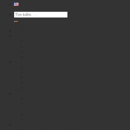
English
Tìm
kiếm:
Assign a menu in Theme Options > Menus
Trang chủ
Bộ chuyển đổi quang điện
Bộ chuyển đổi quang điện 10/100M
10/100/1000M Gigabit
10 Gigabit OEO
>Bộ chuyển đổi quang điện 10 Gigabit
Module Quang WinTop
XFP
SFP
SFP+
1 X 9
Module quang RF( radio-frequency)
Bộ chuyển mạch Ethernet công nghiệp
DIN-rail Mounted Unmanaged Ethemet Switch
Layer 2 DIN-rail Mounted Managed Ethemet
Switch
Layer 2 RackMounted Managed Ethernet Switch
RackMounted Unmanaged Ethernet Switch
Bộ chuyển mạch Ethernet nhiệt độ rộng
Layer 2 Managed POE Switch