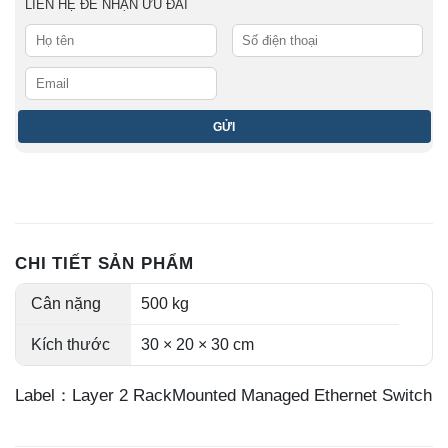
LIÊN HỆ ĐỂ NHẬN ƯU ĐÃI
CHI TIẾT SẢN PHẨM
Cân nặng
500 kg
Kích thước
30 × 20 × 30 cm
Label：Layer 2 RackMounted Managed Ethernet Switch