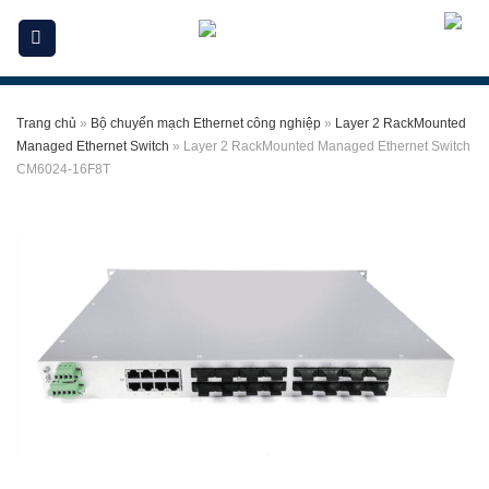
Skip
to
content
Trang chủ
»
Bộ chuyển mạch Ethernet công nghiệp
»
Layer 2 RackMounted
Managed Ethernet Switch
»
Layer 2 RackMounted Managed Ethernet Switch
CM6024-16F8T