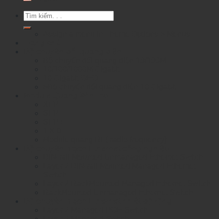
Tìm
kiếm:
Assign a menu in Theme Options > Menus
Trang chủ
Bộ chuyển đổi quang điện
Bộ chuyển đổi quang điện 10/100M
10/100/1000M Gigabit
10 Gigabit OEO
>Bộ chuyển đổi quang điện 10 Gigabit
Module Quang WinTop
XFP
SFP
SFP+
1 X 9
Module quang RF( radio-frequency)
Bộ chuyển mạch Ethernet công nghiệp
DIN-rail Mounted Unmanaged Ethemet Switch
Layer 2 DIN-rail Mounted Managed Ethemet
Switch
Layer 2 RackMounted Managed Ethernet Switch
RackMounted Unmanaged Ethernet Switch
Bộ chuyển mạch Ethernet nhiệt độ rộng
Layer 2 Managed POE Switch
Layer 2 Managed Switch