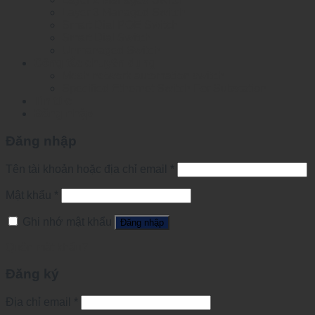
Layer 3 Managed Switch
Smart Dial POE Switch
Smart Dial Switch
Unmanaged Switch
Công tắc chuyên dụng
Mesh network automation switch
Specified Ethernet Switch For Substation
Tin tức
Đăng nhập
Đăng nhập
Tên tài khoản hoặc địa chỉ email
*
Mật khẩu
*
Ghi nhớ mật khẩu
Đăng nhập
Quên mật khẩu?
Đăng ký
Địa chỉ email
*