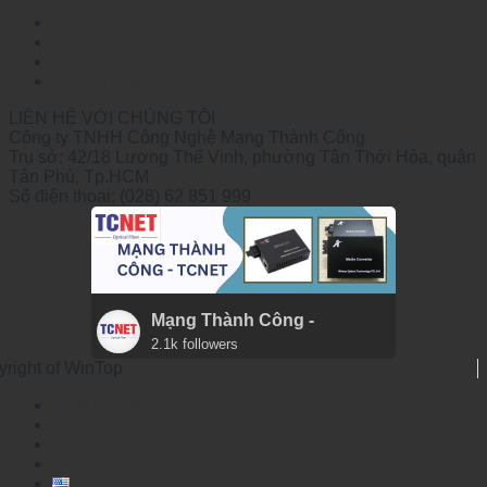
Giới thiệu
Văn hóa công ty
Thế mạnh công ty
Chứng nhận
LIÊN HỆ VỚI CHÚNG TÔI
Công ty TNHH Công Nghệ Mạng Thành Công
Trụ sở: 42/18 Lương Thế Vinh, phường Tân Thới Hòa, quận
Tân Phú, Tp.HCM
Số điện thoại: (028) 62 851 999
Mạng Thành Công -
2.1k followers
yright of WinTop
SẢN PHẨM
GIẢI PHÁP
TIN TỨC
VỀ CHÚNG TÔI
English