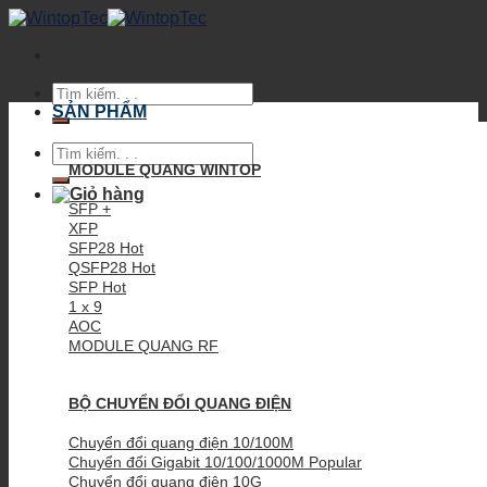
Skip
to
content
Tìm
kiếm:
SẢN PHẨM
Tìm
kiếm:
MODULE QUANG WINTOP
SFP +
XFP
SFP28
QSFP28
SFP
1 x 9
AOC
MODULE QUANG RF
BỘ CHUYỂN ĐỔI QUANG ĐIỆN
Chuyển đổi quang điện 10/100M
Chuyển đổi Gigabit 10/100/1000M
Chuyển đổi quang điện 10G