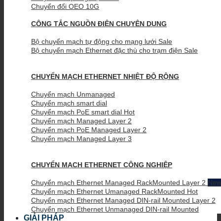
Chuyển đổi OEO 10G
CÔNG TẮC NGUỒN ĐIỆN CHUYÊN DỤNG
Bộ chuyển mạch tự động cho mạng lưới
Bộ chuyển mạch Ethernet đặc thù cho trạm điện
CHUYỂN MẠCH ETHERNET NHIỆT ĐỘ RỘNG
Chuyển mạch Unmanaged
Chuyển mạch smart dial
Chuyển mạch PoE smart dial
Chuyển mạch Managed Layer 2
Chuyển mạch PoE Managed Layer 2
Chuyển mạch Managed Layer 3
CHUYỂN MẠCH ETHERNET CÔNG NGHIỆP
Chuyển mạch Ethernet Managed RackMounted Layer 2
Chuyển mạch Ethernet Umanaged RackMounted
Chuyển mạch Ethernet Managed DIN-rail Mounted Layer 2
Chuyển mạch Ethernet Unmanaged DIN-rail Mounted
GIẢI PHÁP