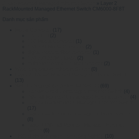
2 RackMounted Managed Ethernet Switch
»
Layer 2
RackMounted Managed Ethernet Switch CM6000-8F8T
Danh mục sản phẩm
Media Converter
(17)
10G OEO
(2)
10G Media Converter
(1)
10/100M Media Converter
(2)
digital video to fiber converter
(1)
10/100/1000M Gigabit
(2)
multi funtion video to fiber onverter
(2)
WideTemperature Etherent Switch
(0)
Layer 2 DIN-rail Mounted Managed Ethemet Switch
(13)
Switch công nghiệp (Industrial Switch)
(69)
RackMounted Unmanaged Ethernet Switch
(4)
DIN-rail Mounted Unmanaged Ethemet Switch
(4)
Layer 2 RackMounted Managed Ethernet Switch
(17)
Layer 2 rackmounted managed ethernet switch
(8)
Layer 2 DIN-rail Mounted Managed Ethemet
Switch
(6)
Thiết bị chuyển mạch PoE Công Nghiệp
(10)