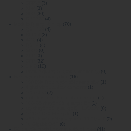
SFP28
(3)
XFP
(3)
SFP
(30)
QSFP28
(4)
Module Quang WinTop
(70)
QSFP28
(4)
SFP28
(3)
AOC
(4)
QSFP
(4)
SFP+
(0)
XFP
(3)
SFP
(32)
1 X 9
(10)
Module quang RF( radio-frequency)
(0)
Bộ chuyển đổi quang điện
(16)
10/100M Bộ chuyển đổi quang điện
(1)
digital video to fiber converter
(1)
10G OEO
(2)
multi funtion video to fiber onverter
(1)
10G Bộ chuyển đổi quang điện
(1)
Bộ chuyển đổi quang điện 10/100M
(0)
10/100/1000M Gigabit
(1)
>Bộ chuyển đổi quang điện 10 Gigabit
(0)
10 Gigabit OEO
(0)
Bộ chuyển mạch Ethernet nhiệt độ rộng
(41)