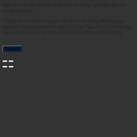
Một liên kết để đặt mật khẩu mới sẽ được gửi đến địa chỉ
email của bạn.
Thông tin cá nhân của bạn sẽ được sử dụng để tăng trải
nghiệm sử dụng website, quản lý truy cập vào tài khoản của
bạn, và cho các mục đích cụ thể khác được mô tả trong
chính sách riêng tư
.
Đăng ký