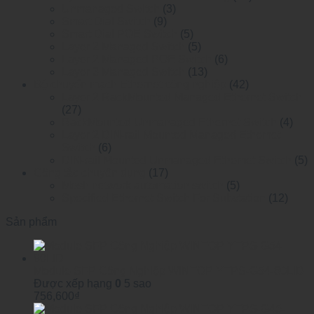
Unmanaged Switch
(3)
Smart Dial Switch
(9)
Smart Dial POE Switch
(5)
Layer 2 Managed Switch
(5)
Layer 2 Managed POE Switch
(6)
Layer 3 Managed Switch
(13)
Bộ chuyển mạch Ethernet công nghiệp
(42)
Layer 2 RackMounted Managed Ethernet Switch
(27)
RackMounted Unmanaged Ethernet Switch
(4)
Layer 2 DIN-rail Mounted Managed Ethemet
Switch
(6)
DIN-rail Mounted Unmanaged Ethemet Switch
(5)
Công tắc chuyên dụng
(17)
Mesh network automation switch
(5)
Specified Ethernet Switch For Substation
(12)
Sản phẩm
Module SFP Công Nghiệp WINTOP YTPS-G54-80LID
Được xếp hạng
0
5 sao
756,600
₫