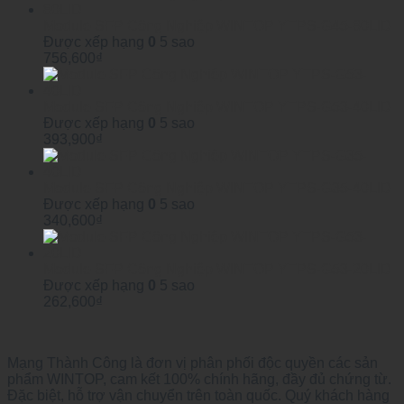
Module SFP Công Nghiệp WINTOP YTPS-G45-80LID
Được xếp hạng
0
5 sao
756,600
₫
Module SFP Công Nghiệp WINTOP YTPS-G53-40LID
Được xếp hạng
0
5 sao
393,900
₫
Module SFP Công Nghiệp WINTOP YTPS-G35-40LID
Được xếp hạng
0
5 sao
340,600
₫
Module SFP Công Nghiệp WINTOP YTPS-G53-20LID
Được xếp hạng
0
5 sao
262,600
₫
Mạng Thành Công là đơn vị phân phối độc quyền các sản
phẩm WINTOP, cam kết 100% chính hãng, đầy đủ chứng từ.
Đặc biệt, hỗ trợ vận chuyển trên toàn quốc. Quý khách hàng