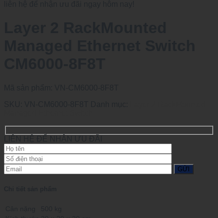
liên hệ để nhận ưu đãi ngay hôm nay!
Layer 2 RackMounted
Managed Ethernet Switch
CM6000-8F8T
Mã sản phẩm:
VN-CM6000-8F8T
SKU:
VN-CM6000-8F8T
Danh mục:
Layer 2 RackMounted
Managed Ethernet Switch
LIÊN HỆ ĐỂ NHẬN ƯU ĐÃI
Chi tiết sản phẩm
Cân nặng
500 kg