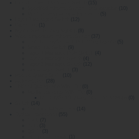
Electric Power Dedicated Switch
(15)
Specified Ethernet Switch For Substation
(10)
Mesh network automation switch
(5)
Layer 3 Managed Switch
(12)
Danh mục
(1)
Nguồn Switch Công Nghiệp
(8)
WideTemperature Ethernet Switch
(37)
Thiết bị chuyển mạch PoE Công Nghiệp
(5)
Smart Dial Switch
(9)
Layer 2 Managed POE Switch
(4)
Layer 2 Managed Switch
(4)
Layer 3 Managed Switch
(12)
Unmanaged Switch
(3)
Module Quang SFP+
(10)
rack switches
(28)
Thiết Bị Quang Điện WINTOP
(0)
Media Converter WINTOP
(0)
Bộ chuyển đổi quang điện 10/100 Mbps
(0)
Switch
(14)
Commercial Switches
(14)
Optical Transceiver
(55)
1 X 9
(7)
AOC
(3)
QSFP
(3)
RF optical module
(1)