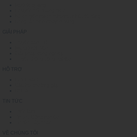
Module quang
Chuyển đổi quang điện
Bộ chuyển mạch Ethernet nhiệt độ rộng
Công tắc điện chuyên dụng
GIẢI PHÁP
Truyền dẫn HD
Mạng lưới điện
Giải pháp công nghiệp
Truyền thông công nghiệp
HỖ TRỢ
Chính sách
Câu hỏi thường gặp
Đối tác
TIN TỨC
Triển lãm
Tin tức Công nghiệp
Tin tức Tập đoàn
VỀ CHÚNG TÔI