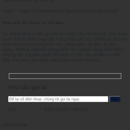
Kích thước
30 × 20 × 30 cm
Label：Layer 2 RackMounted Managed Ethernet Switch
Phân phối độc quyền tại Việt Nam
Sứ mệnh đơn vị độc quyền thương hiệu Wintop tại Việt Nam
là trở thành nhà cung cấp hàng đầu các sản phẩm và dịch vụ
chất lượng cao trong lĩnh vực công nghệ và điện tử tiêu
dùng. Wintop cam kết mang đến cho người dùng Việt Nam
những trải nghiệm tuyệt vời nhất từ các sản phẩm ưu việt,
đáp ứng nhu cầu ngày càng cao của thị trường.
Yêu cầu gọi lại
Gọi
0965123456
được tư vấn miễn phí
SẢN PHẨM