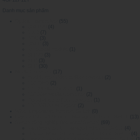
Danh mục sản phẩm
Optical Transceiver
(55)
QSFP28
(4)
1 X 9
(7)
AOC
(3)
QSFP
(3)
RF optical module
(1)
SFP28
(3)
XFP
(3)
SFP
(30)
Media Converter
(17)
multi funtion video to fiber onverter
(2)
10G OEO
(2)
10G Media Converter
(1)
10/100M Media Converter
(2)
digital video to fiber converter
(1)
10/100/1000M Gigabit
(2)
WideTemperature Etherent Switch
(0)
Layer 2 DIN-rail Mounted Managed Ethemet Switch
(13)
Switch công nghiệp (Industrial Switch)
(69)
RackMounted Unmanaged Ethernet Switch
(4)
DIN-rail Mounted Unmanaged Ethemet Switch
(4)
Layer 2 RackMounted Managed Ethernet Switch
(