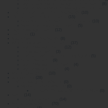
Layer 2 rackmounted managed ethernet switch
(8)
Layer 2 DIN-rail Mounted Managed Ethemet Switc
Thiết bị chuyển mạch PoE Công Nghiệp
(10)
Electric Power Dedicated Switch
(15)
Specified Ethernet Switch For Substation
(10)
Mesh network automation switch
(5)
Layer 3 Managed Switch
(12)
Danh mục
(1)
Nguồn Switch Công Nghiệp
(8)
WideTemperature Ethernet Switch
(37)
Layer 3 Managed Switch
(12)
Unmanaged Switch
(3)
Thiết bị chuyển mạch PoE Công Nghiệp
(5)
Smart Dial Switch
(9)
Layer 2 Managed POE Switch
(4)
Layer 2 Managed Switch
(4)
Module Quang SFP+
(10)
rack switches
(28)
Thiết Bị Quang Điện WINTOP
(0)
Media Converter WINTOP
(0)
Bộ chuyển đổi quang điện 10/100 Mbps
(0)
Switch
(14)
Commercial Switches
(14)
Module Quang WinTop
(70)
QSFP28
(4)