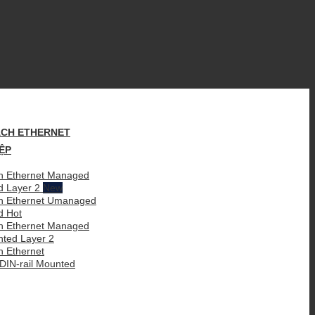
CH ETHERNET
ỆP
 Ethernet Managed
d Layer 2
h Ethernet Umanaged
ed
 Ethernet Managed
nted Layer 2
 Ethernet
IN-rail Mounted