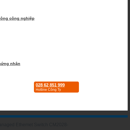
hông công nghiệp
hứng nhận
028 62 851 999
Hotline Công Ty
anaged Ethemet Switch CM2028-