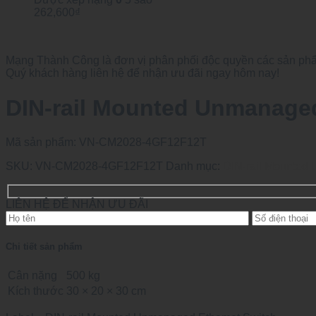
262,600
₫
Mạng Thành Công là đơn vị phân phối độc quyền các sản phẩm
Quý khách hàng liên hệ để nhận ưu đãi ngay hôm nay!
DIN-rail Mounted Unmanage
Mã sản phẩm:
VN-CM2028-4GF12F12T
SKU:
VN-CM2028-4GF12F12T
Danh mục:
DIN-rail Mounted
LIÊN HỆ ĐỂ NHẬN ƯU ĐÃI
Chi tiết sản phẩm
Cân nặng
500 kg
Kích thước
30 × 20 × 30 cm