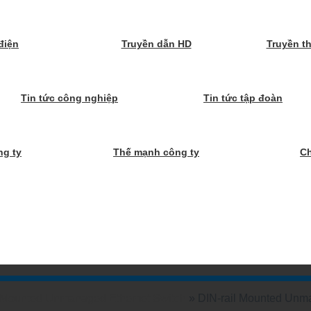
điện
Truyền dẫn HD
Truyền t
Tin tức công nghiệp
Tin tức tập đoàn
ng ty
Thế mạnh công ty
C
l Mounted Unmanaged Ethemet Switch
»
DIN-rail Mounted Unm