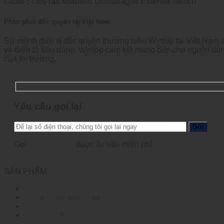
Label：DIN-rail Mounted Unmanaged Ethemet Switch
Phân phối độc quyền tại Việt Nam
Sứ mệnh đơn vị độc quyền thương hiệu Wintop tại Việt Nam l
và điện tử tiêu dùng. Wintop cam kết mang đến cho người dùn
của thị trường.
Yêu cầu gọi lại
Gọi
0965123456
được tư vấn miễn phí
SẢN PHẨM
Module quang
Chuyển đổi quang điện
Bộ chuyển mạch Ethernet nhiệt độ rộng
Công tắc điện chuyên dụng