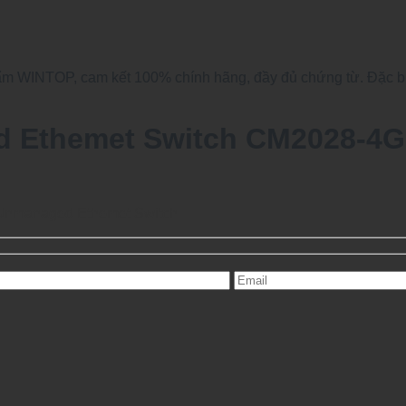
 WINTOP, cam kết 100% chính hãng, đầy đủ chứng từ. Đặc biệt
d Ethemet Switch CM2028-4
 Unmanaged Ethemet Switch