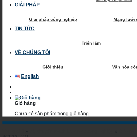
GIẢI PHÁP
Giải pháp công nghiệp
Mạng lưới 
TIN TỨC
Triển lãm
VỀ CHÚNG TÔI
Giới thiệu
Văn hóa cô
English
Giỏ hàng
Chưa có sản phẩm trong giỏ hàng.
Trang chủ
»
Bộ chuyển mạch Ethernet công nghiệp
»
DIN-rai
4GF12F12T