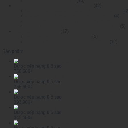
Layer 3 Managed Switch
(13)
Bộ chuyển mạch Ethernet công nghiệp
(42)
Layer 2 RackMounted Managed Ethernet Switch
(
RackMounted Unmanaged Ethernet Switch
(4)
Layer 2 DIN-rail Mounted Managed Ethemet Switc
DIN-rail Mounted Unmanaged Ethemet Switch
(5)
Công tắc chuyên dụng
(17)
Mesh network automation switch
(5)
Specified Ethernet Switch For Substation
(12)
Sản phẩm
Được xếp hạng
0
5 sao
756,600
₫
Được xếp hạng
0
5 sao
756,600
₫
Được xếp hạng
0
5 sao
393,900
₫
Được xếp hạng
0
5 sao
340,600
₫
Được xếp hạng
0
5 sao