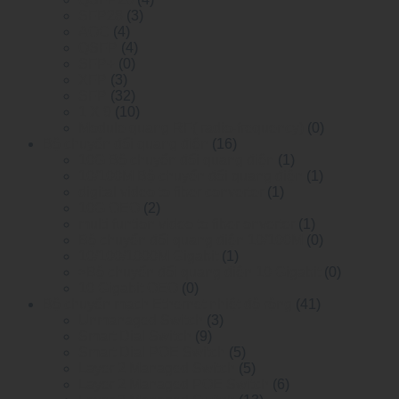
SFP28
(3)
AOC
(4)
QSFP
(4)
SFP+
(0)
XFP
(3)
SFP
(32)
1 X 9
(10)
Module quang RF( radio-frequency)
(0)
Bộ chuyển đổi quang điện
(16)
10G Bộ chuyển đổi quang điện
(1)
10/100M Bộ chuyển đổi quang điện
(1)
digital video to fiber converter
(1)
10G OEO
(2)
multi funtion video to fiber onverter
(1)
Bộ chuyển đổi quang điện 10/100M
(0)
10/100/1000M Gigabit
(1)
>Bộ chuyển đổi quang điện 10 Gigabit
(0)
10 Gigabit OEO
(0)
Bộ chuyển mạch Ethernet nhiệt độ rộng
(41)
Unmanaged Switch
(3)
Smart Dial Switch
(9)
Smart Dial POE Switch
(5)
Layer 2 Managed Switch
(5)
Layer 2 Managed POE Switch
(6)