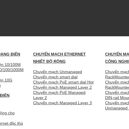
UANG ĐIỆN
CHUYỂN MẠCH ETHERNET
CHUYỂN MẠ
NHIỆT ĐỘ RỘNG
CÔNG NGHI
iện 10/100M
10/100/1000M
Chuyển mạch Unmanaged
Chuyển mạch
Chuyển mạch smart dial
RackMounte
iện 10G
Chuyển mạch PoE smart dial
Chuyển mạc
G
Chuyển mạch Managed Layer 2
RackMount
Chuyển mạch PoE Managed
Chuyển mạch
ĐIỆN
Layer 2
DIN-rail Mou
Chuyển mạch Managed Layer 3
Chuyển mạch
Unmanaged D
động cho
rnet đặc thù