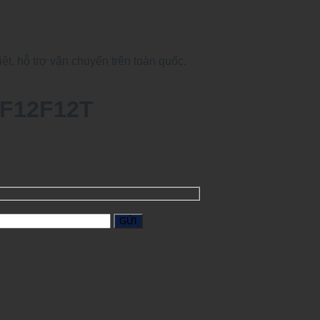
, hỗ trợ vận chuyển trên toàn quốc.
GF12F12T