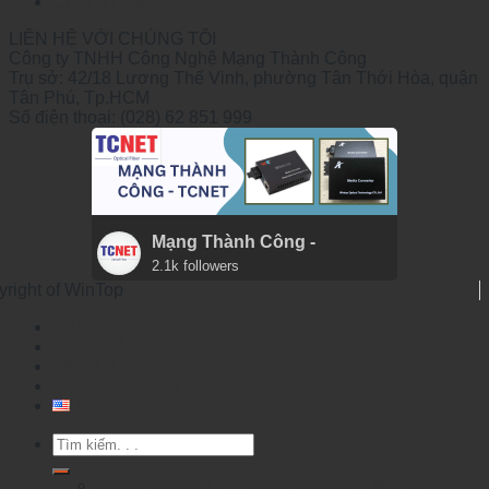
Chứng nhận
LIÊN HỆ VỚI CHÚNG TÔI
Công ty TNHH Công Nghệ Mạng Thành Công
Trụ sở: 42/18 Lương Thế Vinh, phường Tân Thới Hòa, quận
Tân Phú, Tp.HCM
Số điện thoại: (028) 62 851 999
Mạng Thành Công -
2.1k followers
yright of WinTop
SẢN PHẨM
GIẢI PHÁP
TIN TỨC
VỀ CHÚNG TÔI
English
Tìm
kiếm:
Assign a menu in Theme Options > Menus