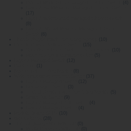
DIN-rail Mounted Unmanaged Ethemet Switch
(4)
Layer 2 RackMounted Managed Ethernet Switch
(17)
Layer 2 rackmounted managed ethernet switch
(8)
Layer 2 DIN-rail Mounted Managed Ethemet
Switch
(6)
Thiết bị chuyển mạch PoE Công Nghiệp
(10)
Electric Power Dedicated Switch
(15)
Specified Ethernet Switch For Substation
(10)
Mesh network automation switch
(5)
Layer 3 Managed Switch
(12)
Danh mục
(1)
Nguồn Switch Công Nghiệp
(8)
WideTemperature Ethernet Switch
(37)
Layer 3 Managed Switch
(12)
Unmanaged Switch
(3)
Thiết bị chuyển mạch PoE Công Nghiệp
(5)
Smart Dial Switch
(9)
Layer 2 Managed POE Switch
(4)
Layer 2 Managed Switch
(4)
Module Quang SFP+
(10)
rack switches
(28)
Thiết Bị Quang Điện WINTOP
(0)
Media Converter WINTOP
(0)