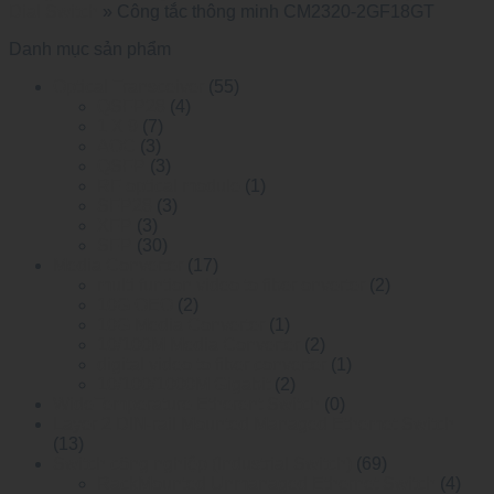
Dial Switch
»
Công tắc thông minh CM2320-2GF18GT
Danh mục sản phẩm
Optical Transceiver
(55)
QSFP28
(4)
1 X 9
(7)
AOC
(3)
QSFP
(3)
RF optical module
(1)
SFP28
(3)
XFP
(3)
SFP
(30)
Media Converter
(17)
multi funtion video to fiber onverter
(2)
10G OEO
(2)
10G Media Converter
(1)
10/100M Media Converter
(2)
digital video to fiber converter
(1)
10/100/1000M Gigabit
(2)
WideTemperature Etherent Switch
(0)
Layer 2 DIN-rail Mounted Managed Ethemet Switch
(13)
Switch công nghiệp (Industrial Switch)
(69)
RackMounted Unmanaged Ethernet Switch
(4)