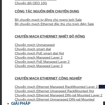
Chuyển đổi OEO 10G
CÔNG TẮC NGUỒN ĐIỆN CHUYÊN DỤNG
Bộ chuyển mạch tự động cho mạng lưới
Bộ chuyển mạch Ethernet đặc thù cho trạm điện
CHUYỂN MẠCH ETHERNET NHIỆT ĐỘ RỘNG
Chuyển mạch Unmanaged
Chuyển mạch smart dial
Chuyển mạch PoE smart dial
Chuyển mạch Managed Layer 2
Chuyển mạch PoE Managed Layer 2
Chuyển mạch Managed Layer 3
CHUYỂN MẠCH ETHERNET CÔNG NGHIỆP
Chuyển mạch Ethernet Managed RackMounted Layer 2
Chuyển mạch Ethernet Umanaged RackMounted
Chuyển mạch Ethernet Managed DIN-rail Mounted Layer 2
Chuyển mạch Ethernet Unmanaged DIN-rail Mounted
GIẢI PHÁP