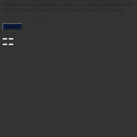
nghiệm sử dụng website, quản lý truy cập vào tài khoản của
bạn, và cho các mục đích cụ thể khác được mô tả trong
chính sách riêng tư
.
Đăng ký