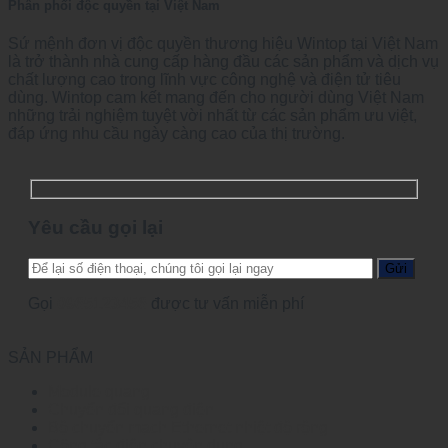
Phân phối độc quyền tại Việt Nam
Sứ mệnh đơn vị độc quyền thương hiệu Wintop tại Việt Nam
là trở thành nhà cung cấp hàng đầu các sản phẩm và dịch vụ
chất lượng cao trong lĩnh vực công nghệ và điện tử tiêu
dùng. Wintop cam kết mang đến cho người dùng Việt Nam
những trải nghiệm tuyệt vời nhất từ các sản phẩm ưu việt,
đáp ứng nhu cầu ngày càng cao của thị trường.
Yêu cầu gọi lại
Gọi
0965123456
được tư vấn miễn phí
SẢN PHẨM
Module quang
Chuyển đổi quang điện
Bộ chuyển mạch Ethernet nhiệt độ rộng
Công tắc điện chuyên dụng