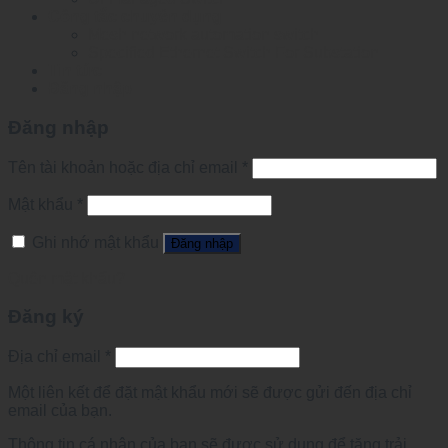
Công tắc chuyên dụng
Mesh network automation switch
Specified Ethernet Switch For Substation
Tin tức
Đăng nhập
Đăng nhập
Tên tài khoản hoặc địa chỉ email
*
Mật khẩu
*
Ghi nhớ mật khẩu
Đăng nhập
Quên mật khẩu?
Đăng ký
Địa chỉ email
*
Một liên kết để đặt mật khẩu mới sẽ được gửi đến địa chỉ
email của bạn.
Thông tin cá nhân của bạn sẽ được sử dụng để tăng trải