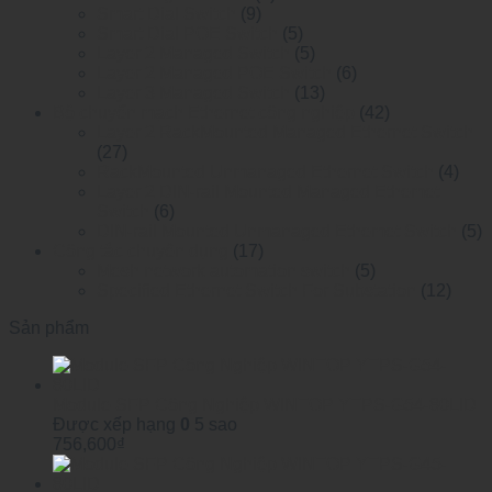
Smart Dial Switch
(9)
Smart Dial POE Switch
(5)
Layer 2 Managed Switch
(5)
Layer 2 Managed POE Switch
(6)
Layer 3 Managed Switch
(13)
Bộ chuyển mạch Ethernet công nghiệp
(42)
Layer 2 RackMounted Managed Ethernet Switch
(27)
RackMounted Unmanaged Ethernet Switch
(4)
Layer 2 DIN-rail Mounted Managed Ethemet
Switch
(6)
DIN-rail Mounted Unmanaged Ethemet Switch
(5)
Công tắc chuyên dụng
(17)
Mesh network automation switch
(5)
Specified Ethernet Switch For Substation
(12)
Sản phẩm
Module SFP Công Nghiệp WINTOP YTPS-G54-80LID
Được xếp hạng
0
5 sao
756,600
₫