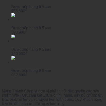
Module SFP Công Nghiệp WINTOP YTPS-G45-80LID
Được xếp hạng
0
5 sao
756,600
₫
Module SFP Công Nghiệp WINTOP YTPS-G53-40LID
Được xếp hạng
0
5 sao
393,900
₫
Module SFP Công Nghiệp WINTOP YTPS-G35-40LID
Được xếp hạng
0
5 sao
340,600
₫
Module SFP Công Nghiệp WINTOP YTPS-G53-20LID
Được xếp hạng
0
5 sao
262,600
₫
Mạng Thành Công là đơn vị phân phối độc quyền các sản
phẩm WINTOP, cam kết 100% chính hãng, đầy đủ chứng từ.
Đặc biệt, hỗ trợ vận chuyển trên toàn quốc. Quý khách hàng
liên hệ để nhận ưu đãi ngay hôm nay!