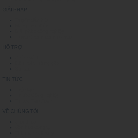
GIẢI PHÁP
Truyền dẫn HD
Mạng lưới điện
Giải pháp công nghiệp
Truyền thông công nghiệp
HỖ TRỢ
Chính sách
Câu hỏi thường gặp
Đối tác
TIN TỨC
Triển lãm
Tin tức Công nghiệp
Tin tức Tập đoàn
VỀ CHÚNG TÔI
Giới thiệu
Văn hóa công ty
Thế mạnh công ty