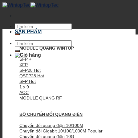
Skip
to
content
Tìm
kiếm:
SẢN PHẨM
Tìm
kiếm:
MODULE QUANG WINTOP
SFP +
XFP
SFP28
QSFP28
SFP
1 x 9
AOC
MODULE QUANG RF
BỘ CHUYỂN ĐỔI QUANG ĐIỆN
Chuyển đổi quang điện 10/100M
Chuyển đổi Gigabit 10/100/1000M
Chuyển đổi quang điện 10G