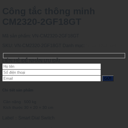
Công tắc thông minh
CM2320-2GF18GT
Mã sản phẩm:
VN-CM2320-2GF18GT
SKU:
VN-CM2320-2GF18GT
Danh mục:
Smart Dial Switch
LIÊN HỆ ĐỂ NHẬN ƯU ĐÃI
Chi tiết sản phẩm
Cân nặng
500 kg
Kích thước
30 × 20 × 30 cm
Label：Smart Dial Switch