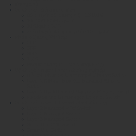
Trang chủ
Bộ chuyển đổi quang điện
Bộ chuyển đổi quang điện 10/100M
10/100/1000M Gigabit
10 Gigabit OEO
>Bộ chuyển đổi quang điện 10 Gigabit
Module Quang WinTop
XFP
SFP
SFP+
1 X 9
Module quang RF( radio-frequency)
Bộ chuyển mạch Ethernet công nghiệp
DIN-rail Mounted Unmanaged Ethemet Switch
Layer 2 DIN-rail Mounted Managed Ethemet
Switch
Layer 2 RackMounted Managed Ethernet Switch
RackMounted Unmanaged Ethernet Switch
Bộ chuyển mạch Ethernet nhiệt độ rộng
Layer 2 Managed POE Switch
Layer 2 Managed Switch
Layer 3 Managed Switch
Smart Dial POE Switch
Smart Dial Switch
Unmanaged Switch