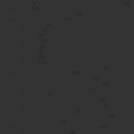
Bộ chuyển đổi quang điện 10/100 Mbps
(0)
Switch
(14)
Commercial Switches
(14)
Module Quang WinTop
(70)
QSFP28
(4)
SFP28
(3)
AOC
(4)
QSFP
(4)
SFP+
(0)
XFP
(3)
SFP
(32)
1 X 9
(10)
Module quang RF( radio-frequency)
(0)
Bộ chuyển đổi quang điện
(16)
10G Bộ chuyển đổi quang điện
(1)
10/100M Bộ chuyển đổi quang điện
(1)
digital video to fiber converter
(1)
10G OEO
(2)
multi funtion video to fiber onverter
(1)
Bộ chuyển đổi quang điện 10/100M
(0)
10/100/1000M Gigabit
(1)
>Bộ chuyển đổi quang điện 10 Gigabit
(0)
10 Gigabit OEO
(0)
Bộ chuyển mạch Ethernet nhiệt độ rộng
(41)
Unmanaged Switch
(3)