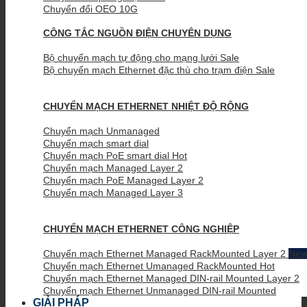
Chuyển đổi OEO 10G
CÔNG TẮC NGUỒN ĐIỆN CHUYÊN DỤNG
Bộ chuyển mạch tự động cho mạng lưới
Bộ chuyển mạch Ethernet đặc thù cho trạm điện
CHUYỂN MẠCH ETHERNET NHIỆT ĐỘ RỘNG
Chuyển mạch Unmanaged
Chuyển mạch smart dial
Chuyển mạch PoE smart dial
Chuyển mạch Managed Layer 2
Chuyển mạch PoE Managed Layer 2
Chuyển mạch Managed Layer 3
CHUYỂN MẠCH ETHERNET CÔNG NGHIỆP
Chuyển mạch Ethernet Managed RackMounted Layer 2
Chuyển mạch Ethernet Umanaged RackMounted
Chuyển mạch Ethernet Managed DIN-rail Mounted Layer 2
Chuyển mạch Ethernet Unmanaged DIN-rail Mounted
GIẢI PHÁP