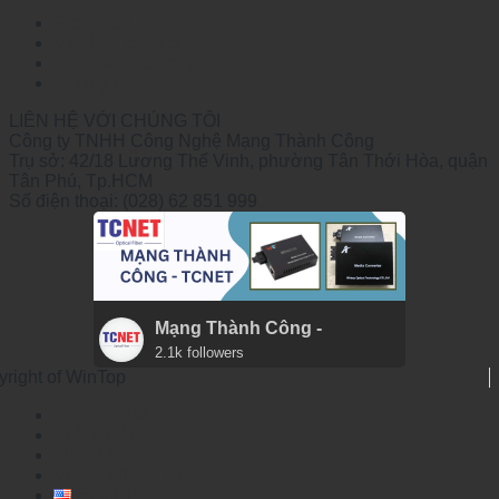
Giới thiệu
Văn hóa công ty
Thế mạnh công ty
Chứng nhận
LIÊN HỆ VỚI CHÚNG TÔI
Công ty TNHH Công Nghệ Mạng Thành Công
Trụ sở: 42/18 Lương Thế Vinh, phường Tân Thới Hòa, quận
Tân Phú, Tp.HCM
Số điện thoại: (028) 62 851 999
Mạng Thành Công -
2.1k followers
yright of WinTop
SẢN PHẨM
GIẢI PHÁP
TIN TỨC
VỀ CHÚNG TÔI
English