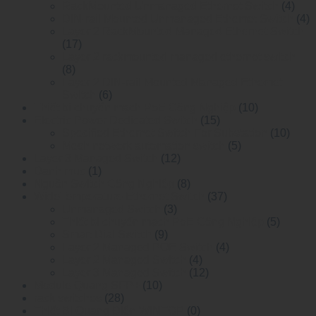
RackMounted Unmanaged Ethernet Switch
(4)
DIN-rail Mounted Unmanaged Ethemet Switch
(4)
Layer 2 RackMounted Managed Ethernet Switch
(17)
Layer 2 rackmounted managed ethernet switch
(8)
Layer 2 DIN-rail Mounted Managed Ethemet
Switch
(6)
Thiết bị chuyển mạch PoE Công Nghiệp
(10)
Electric Power Dedicated Switch
(15)
Specified Ethernet Switch For Substation
(10)
Mesh network automation switch
(5)
Layer 3 Managed Switch
(12)
Danh mục
(1)
Nguồn Switch Công Nghiệp
(8)
WideTemperature Ethernet Switch
(37)
Unmanaged Switch
(3)
Thiết bị chuyển mạch PoE Công Nghiệp
(5)
Smart Dial Switch
(9)
Layer 2 Managed POE Switch
(4)
Layer 2 Managed Switch
(4)
Layer 3 Managed Switch
(12)
Module Quang SFP+
(10)
rack switches
(28)
Thiết Bị Quang Điện WINTOP
(0)