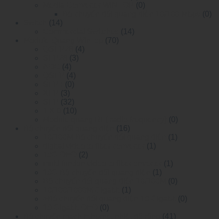
Media Converter WINTOP
(0)
Bộ chuyển đổi quang điện 10/100 Mbps
(0)
Switch
(14)
Commercial Switches
(14)
Module Quang WinTop
(70)
QSFP28
(4)
SFP28
(3)
AOC
(4)
QSFP
(4)
SFP+
(0)
XFP
(3)
SFP
(32)
1 X 9
(10)
Module quang RF( radio-frequency)
(0)
Bộ chuyển đổi quang điện
(16)
10/100M Bộ chuyển đổi quang điện
(1)
digital video to fiber converter
(1)
10G OEO
(2)
multi funtion video to fiber onverter
(1)
10G Bộ chuyển đổi quang điện
(1)
Bộ chuyển đổi quang điện 10/100M
(0)
10/100/1000M Gigabit
(1)
>Bộ chuyển đổi quang điện 10 Gigabit
(0)
10 Gigabit OEO
(0)
Bộ chuyển mạch Ethernet nhiệt độ rộng
(41)