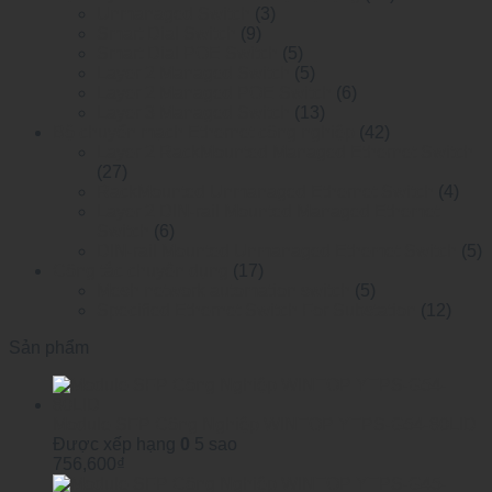
Unmanaged Switch
(3)
Smart Dial Switch
(9)
Smart Dial POE Switch
(5)
Layer 2 Managed Switch
(5)
Layer 2 Managed POE Switch
(6)
Layer 3 Managed Switch
(13)
Bộ chuyển mạch Ethernet công nghiệp
(42)
Layer 2 RackMounted Managed Ethernet Switch
(27)
RackMounted Unmanaged Ethernet Switch
(4)
Layer 2 DIN-rail Mounted Managed Ethemet
Switch
(6)
DIN-rail Mounted Unmanaged Ethemet Switch
(5)
Công tắc chuyên dụng
(17)
Mesh network automation switch
(5)
Specified Ethernet Switch For Substation
(12)
Sản phẩm
Module SFP Công Nghiệp WINTOP YTPS-G54-80LID
Được xếp hạng
0
5 sao
756,600
₫