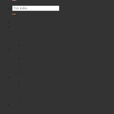
Tìm
kiếm:
Assign a menu in Theme Options > Menus
Trang chủ
Bộ chuyển đổi quang điện
Bộ chuyển đổi quang điện 10/100M
10/100/1000M Gigabit
10 Gigabit OEO
>Bộ chuyển đổi quang điện 10 Gigabit
Module Quang WinTop
XFP
SFP
SFP+
1 X 9
Module quang RF( radio-frequency)
Bộ chuyển mạch Ethernet công nghiệp
DIN-rail Mounted Unmanaged Ethemet Switch
Layer 2 DIN-rail Mounted Managed Ethemet
Switch
Layer 2 RackMounted Managed Ethernet Switch
RackMounted Unmanaged Ethernet Switch
Bộ chuyển mạch Ethernet nhiệt độ rộng
Layer 2 Managed POE Switch
Layer 2 Managed Switch