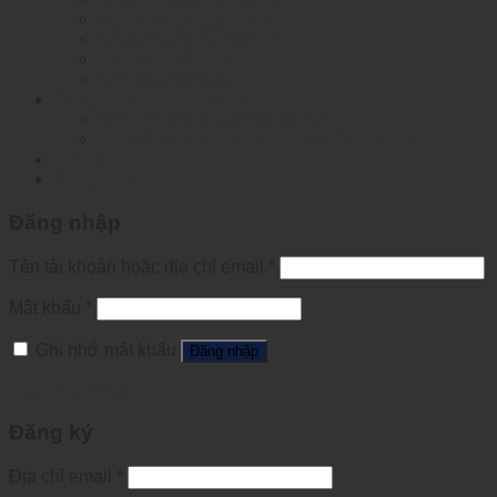
Layer 3 Managed Switch
Smart Dial POE Switch
Smart Dial Switch
Unmanaged Switch
Công tắc chuyên dụng
Mesh network automation switch
Specified Ethernet Switch For Substation
Tin tức
Đăng nhập
Đăng nhập
Tên tài khoản hoặc địa chỉ email
*
Mật khẩu
*
Ghi nhớ mật khẩu
Đăng nhập
Quên mật khẩu?
Đăng ký
Địa chỉ email
*