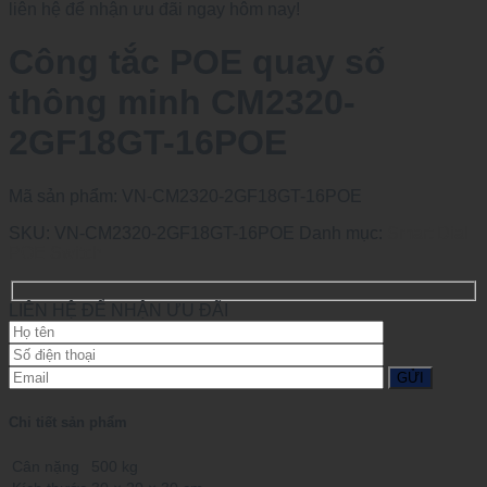
liên hệ để nhận ưu đãi ngay hôm nay!
Công tắc POE quay số
thông minh CM2320-
2GF18GT-16POE
Mã sản phẩm:
VN-CM2320-2GF18GT-16POE
SKU:
VN-CM2320-2GF18GT-16POE
Danh mục:
Smart Dial
POE Switch
LIÊN HỆ ĐỂ NHẬN ƯU ĐÃI
Chi tiết sản phẩm
Cân nặng
500 kg