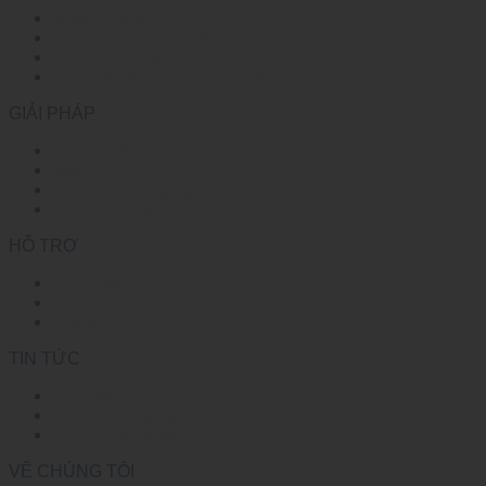
Module quang
Chuyển đổi quang điện
Bộ chuyển mạch Ethernet nhiệt độ rộng
Công tắc điện chuyên dụng
GIẢI PHÁP
Truyền dẫn HD
Mạng lưới điện
Giải pháp công nghiệp
Truyền thông công nghiệp
HỖ TRỢ
Chính sách
Câu hỏi thường gặp
Đối tác
TIN TỨC
Triển lãm
Tin tức Công nghiệp
Tin tức Tập đoàn
VỀ CHÚNG TÔI