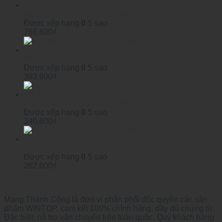
Module SFP Công Nghiệp WINTOP YTPS-G45-80LID
Được xếp hạng
0
5 sao
756,600
₫
Module SFP Công Nghiệp WINTOP YTPS-G53-40LID
Được xếp hạng
0
5 sao
393,900
₫
Module SFP Công Nghiệp WINTOP YTPS-G35-40LID
Được xếp hạng
0
5 sao
340,600
₫
Module SFP Công Nghiệp WINTOP YTPS-G53-20LID
Được xếp hạng
0
5 sao
262,600
₫
Mạng Thành Công là đơn vị phân phối độc quyền các sản
phẩm WINTOP, cam kết 100% chính hãng, đầy đủ chứng từ.
Đặc biệt, hỗ trợ vận chuyển trên toàn quốc. Quý khách hàng