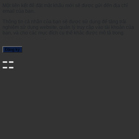
Một liên kết để đặt mật khẩu mới sẽ được gửi đến địa chỉ
email của bạn.
Thông tin cá nhân của bạn sẽ được sử dụng để tăng trải
nghiệm sử dụng website, quản lý truy cập vào tài khoản của
bạn, và cho các mục đích cụ thể khác được mô tả trong
chính sách riêng tư
.
Đăng ký