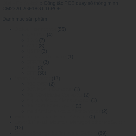
Dial POE Switch
»
Công tắc POE quay số thông minh
CM2320-2GF18GT-16POE
Danh mục sản phẩm
Optical Transceiver
(55)
QSFP28
(4)
1 X 9
(7)
AOC
(3)
QSFP
(3)
RF optical module
(1)
SFP28
(3)
XFP
(3)
SFP
(30)
Media Converter
(17)
10G OEO
(2)
10G Media Converter
(1)
10/100M Media Converter
(2)
digital video to fiber converter
(1)
10/100/1000M Gigabit
(2)
multi funtion video to fiber onverter
(2)
WideTemperature Etherent Switch
(0)
Layer 2 DIN-rail Mounted Managed Ethemet Switch
(13)
Switch công nghiệp (Industrial Switch)
(69)