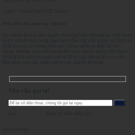
Kích thước
30 × 20 × 30 cm
Label：Smart Dial POE Switch
Phân phối độc quyền tại Việt Nam
Sứ mệnh đơn vị độc quyền thương hiệu Wintop tại Việt Nam
là trở thành nhà cung cấp hàng đầu các sản phẩm và dịch vụ
chất lượng cao trong lĩnh vực công nghệ và điện tử tiêu
dùng. Wintop cam kết mang đến cho người dùng Việt Nam
những trải nghiệm tuyệt vời nhất từ các sản phẩm ưu việt,
đáp ứng nhu cầu ngày càng cao của thị trường.
Yêu cầu gọi lại
Gọi
0965123456
được tư vấn miễn phí
SẢN PHẨM