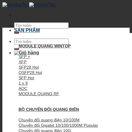
Skip
to
content
Tìm
kiếm:
SẢN PHẨM
Tìm
kiếm:
MODULE QUANG WINTOP
SFP +
XFP
SFP28
QSFP28
SFP
1 x 9
AOC
MODULE QUANG RF
BỘ CHUYỂN ĐỔI QUANG ĐIỆN
Chuyển đổi quang điện 10/100M
Chuyển đổi Gigabit 10/100/1000M
Chuyển đổi quang điện 10G