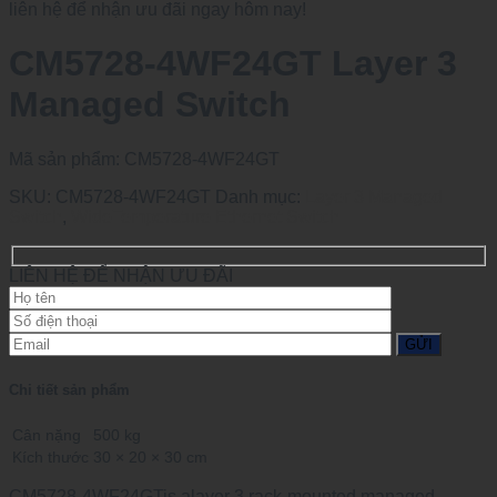
liên hệ để nhận ưu đãi ngay hôm nay!
CM5728-4WF24GT Layer 3
Managed Switch
Mã sản phẩm:
CM5728-4WF24GT
SKU:
CM5728-4WF24GT
Danh mục:
Layer 3 Managed
Switch
,
WideTemperature Ethernet Switch
LIÊN HỆ ĐỂ NHẬN ƯU ĐÃI
Chi tiết sản phẩm
Cân nặng
500 kg
Kích thước
30 × 20 × 30 cm
CM5728-4WF24GTis alayer 3 rack-mounted managed