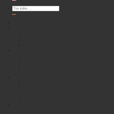
Tìm
kiếm:
Assign a menu in Theme Options > Menus
Trang chủ
Bộ chuyển đổi quang điện
Bộ chuyển đổi quang điện 10/100M
10/100/1000M Gigabit
10 Gigabit OEO
>Bộ chuyển đổi quang điện 10 Gigabit
Module Quang WinTop
XFP
SFP
SFP+
1 X 9
Module quang RF( radio-frequency)
Bộ chuyển mạch Ethernet công nghiệp
DIN-rail Mounted Unmanaged Ethemet Switch
Layer 2 DIN-rail Mounted Managed Ethemet
Switch
Layer 2 RackMounted Managed Ethernet Switch
RackMounted Unmanaged Ethernet Switch
Bộ chuyển mạch Ethernet nhiệt độ rộng
Layer 2 Managed POE Switch