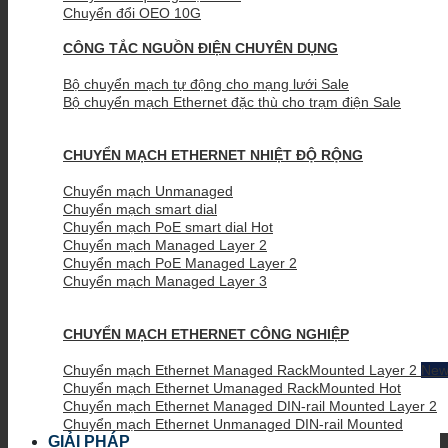
Chuyển đổi OEO 10G
CÔNG TẮC NGUỒN ĐIỆN CHUYÊN DỤNG
Bộ chuyển mạch tự động cho mạng lưới
Bộ chuyển mạch Ethernet đặc thù cho trạm điện
CHUYỂN MẠCH ETHERNET NHIỆT ĐỘ RỘNG
Chuyển mạch Unmanaged
Chuyển mạch smart dial
Chuyển mạch PoE smart dial
Chuyển mạch Managed Layer 2
Chuyển mạch PoE Managed Layer 2
Chuyển mạch Managed Layer 3
CHUYỂN MẠCH ETHERNET CÔNG NGHIỆP
Chuyển mạch Ethernet Managed RackMounted Layer 2
Chuyển mạch Ethernet Umanaged RackMounted
Chuyển mạch Ethernet Managed DIN-rail Mounted Layer 2
Chuyển mạch Ethernet Unmanaged DIN-rail Mounted
GIẢI PHÁP