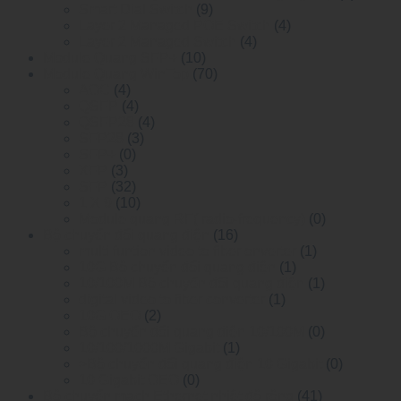
Smart Dial Switch
(9)
Layer 2 Managed POE Switch
(4)
Layer 2 Managed Switch
(4)
Module Quang SFP+
(10)
Module Quang WinTop
(70)
AOC
(4)
QSFP
(4)
QSFP28
(4)
SFP28
(3)
SFP+
(0)
XFP
(3)
SFP
(32)
1 X 9
(10)
Module quang RF( radio-frequency)
(0)
Bộ chuyển đổi quang điện
(16)
multi funtion video to fiber onverter
(1)
10G Bộ chuyển đổi quang điện
(1)
10/100M Bộ chuyển đổi quang điện
(1)
digital video to fiber converter
(1)
10G OEO
(2)
Bộ chuyển đổi quang điện 10/100M
(0)
10/100/1000M Gigabit
(1)
>Bộ chuyển đổi quang điện 10 Gigabit
(0)
10 Gigabit OEO
(0)
Bộ chuyển mạch Ethernet nhiệt độ rộng
(41)