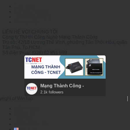
Giới thiệu
Văn hóa công ty
Thế mạnh công ty
Chứng nhận
LIÊN HỆ VỚI CHÚNG TÔI
Công ty TNHH Công Nghệ Mạng Thành Công
Trụ sở: 42/18 Lương Thế Vinh, phường Tân Thới Hòa, quận
Tân Phú, Tp.HCM
Số điện thoại: (028) 62 851 999
Mạng Thành Công -
2.1k followers
yright of WinTop
SẢN PHẨM
GIẢI PHÁP
TIN TỨC
VỀ CHÚNG TÔI
English