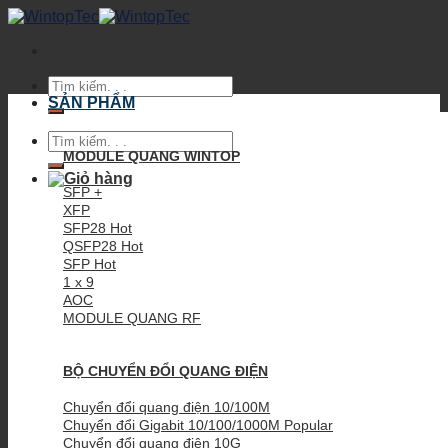
Skip
to
content
Tìm
kiếm:
SẢN PHẨM
Tìm
kiếm:
MODULE QUANG WINTOP
SFP +
XFP
SFP28
QSFP28
SFP
1 x 9
AOC
MODULE QUANG RF
BỘ CHUYỂN ĐỔI QUANG ĐIỆN
Chuyển đổi quang điện 10/100M
Chuyển đổi Gigabit 10/100/1000M
Chuyển đổi quang điện 10G