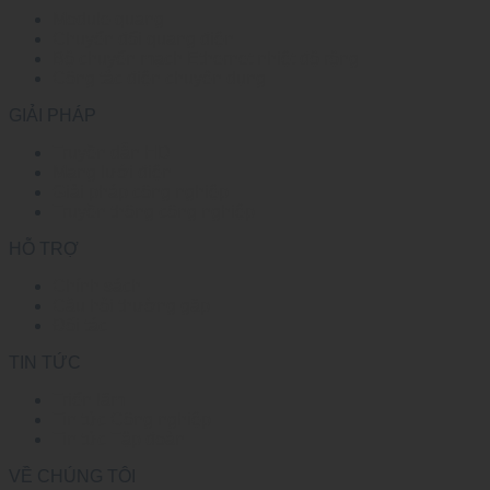
Module quang
Chuyển đổi quang điện
Bộ chuyển mạch Ethernet nhiệt độ rộng
Công tắc điện chuyên dụng
GIẢI PHÁP
Truyền dẫn HD
Mạng lưới điện
Giải pháp công nghiệp
Truyền thông công nghiệp
HỖ TRỢ
Chính sách
Câu hỏi thường gặp
Đối tác
TIN TỨC
Triển lãm
Tin tức Công nghiệp
Tin tức Tập đoàn
VỀ CHÚNG TÔI