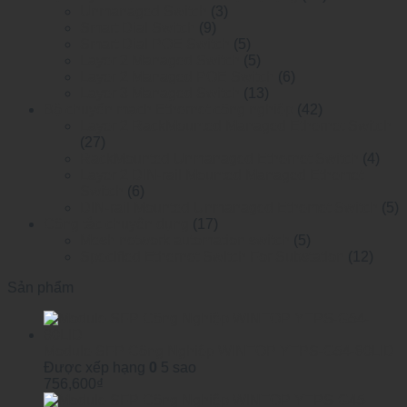
Unmanaged Switch
(3)
Smart Dial Switch
(9)
Smart Dial POE Switch
(5)
Layer 2 Managed Switch
(5)
Layer 2 Managed POE Switch
(6)
Layer 3 Managed Switch
(13)
Bộ chuyển mạch Ethernet công nghiệp
(42)
Layer 2 RackMounted Managed Ethernet Switch
(27)
RackMounted Unmanaged Ethernet Switch
(4)
Layer 2 DIN-rail Mounted Managed Ethemet
Switch
(6)
DIN-rail Mounted Unmanaged Ethemet Switch
(5)
Công tắc chuyên dụng
(17)
Mesh network automation switch
(5)
Specified Ethernet Switch For Substation
(12)
Sản phẩm
Module SFP Công Nghiệp WINTOP YTPS-G54-80LID
Được xếp hạng
0
5 sao
756,600
₫