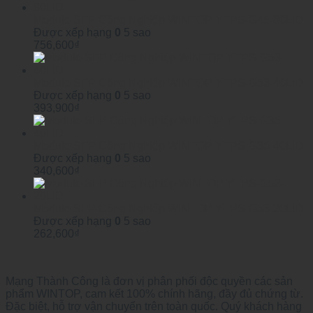
Module SFP Công Nghiệp WINTOP YTPS-G45-80LID
Được xếp hạng
0
5 sao
756,600
₫
Module SFP Công Nghiệp WINTOP YTPS-G53-40LID
Được xếp hạng
0
5 sao
393,900
₫
Module SFP Công Nghiệp WINTOP YTPS-G35-40LID
Được xếp hạng
0
5 sao
340,600
₫
Module SFP Công Nghiệp WINTOP YTPS-G53-20LID
Được xếp hạng
0
5 sao
262,600
₫
Mạng Thành Công là đơn vị phân phối độc quyền các sản
phẩm WINTOP, cam kết 100% chính hãng, đầy đủ chứng từ.
Đặc biệt, hỗ trợ vận chuyển trên toàn quốc. Quý khách hàng