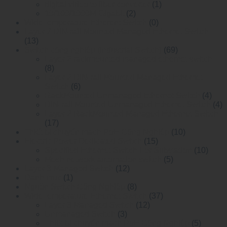
digital video to fiber converter
(1)
10/100/1000M Gigabit
(2)
WideTemperature Etherent Switch
(0)
Layer 2 DIN-rail Mounted Managed Ethemet Switch
(13)
Switch công nghiệp (Industrial Switch)
(69)
Layer 2 rackmounted managed ethernet switch
(8)
Layer 2 DIN-rail Mounted Managed Ethemet
Switch
(6)
RackMounted Unmanaged Ethernet Switch
(4)
DIN-rail Mounted Unmanaged Ethemet Switch
(4)
Layer 2 RackMounted Managed Ethernet Switch
(17)
Thiết bị chuyển mạch PoE Công Nghiệp
(10)
Electric Power Dedicated Switch
(15)
Specified Ethernet Switch For Substation
(10)
Mesh network automation switch
(5)
Layer 3 Managed Switch
(12)
Danh mục
(1)
Nguồn Switch Công Nghiệp
(8)
WideTemperature Ethernet Switch
(37)
Layer 3 Managed Switch
(12)
Unmanaged Switch
(3)
Thiết bị chuyển mạch PoE Công Nghiệp
(5)