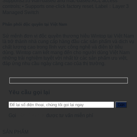
Supports255 vlan-based and mac-based ACL access
controls; • Supports one-click factory reset. Label：Layer 3
Managed Switch
Phân phối độc quyền tại Việt Nam
Sứ mệnh đơn vị độc quyền thương hiệu Wintop tại Việt Nam
là trở thành nhà cung cấp hàng đầu các sản phẩm và dịch vụ
chất lượng cao trong lĩnh vực công nghệ và điện tử tiêu
dùng. Wintop cam kết mang đến cho người dùng Việt Nam
những trải nghiệm tuyệt vời nhất từ các sản phẩm ưu việt,
đáp ứng nhu cầu ngày càng cao của thị trường.
Yêu cầu gọi lại
Gọi
0965123456
được tư vấn miễn phí
SẢN PHẨM