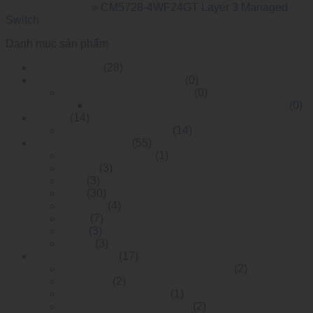
Managed Switch
»
CM5728-4WF24GT Layer 3 Managed
Switch
Danh mục sản phẩm
rack switches
(28)
Thiết Bị Quang Điện WINTOP
(0)
Media Converter WINTOP
(0)
Bộ chuyển đổi quang điện 10/100 Mbps
(0)
Switch
(14)
Commercial Switches
(14)
Optical Transceiver
(55)
RF optical module
(1)
SFP28
(3)
XFP
(3)
SFP
(30)
QSFP28
(4)
1 X 9
(7)
AOC
(3)
QSFP
(3)
Media Converter
(17)
multi funtion video to fiber onverter
(2)
10G OEO
(2)
10G Media Converter
(1)
10/100M Media Converter
(2)