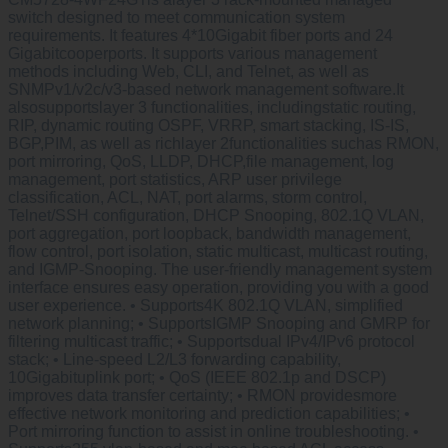
switch designed to meet communication system
requirements. It features 4*10Gigabit fiber ports and 24
Gigabitcooperports. It supports various management
methods including Web, CLI, and Telnet, as well as
SNMPv1/v2c/v3-based network management software.It
alsosupportslayer 3 functionalities, includingstatic routing,
RIP, dynamic routing OSPF, VRRP, smart stacking, IS-IS,
BGP,PIM, as well as richlayer 2functionalities suchas RMON,
port mirroring, QoS, LLDP, DHCP,file management, log
management, port statistics, ARP user privilege
classification, ACL, NAT, port alarms, storm control,
Telnet/SSH configuration, DHCP Snooping, 802.1Q VLAN,
port aggregation, port loopback, bandwidth management,
flow control, port isolation, static multicast, multicast routing,
and IGMP-Snooping. The user-friendly management system
interface ensures easy operation, providing you with a good
user experience. • Supports4K 802.1Q VLAN, simplified
network planning; • SupportsIGMP Snooping and GMRP for
filtering multicast traffic; • Supportsdual IPv4/IPv6 protocol
stack; • Line-speed L2/L3 forwarding capability,
10Gigabituplink port; • QoS (IEEE 802.1p and DSCP)
improves data transfer certainty; • RMON providesmore
effective network monitoring and prediction capabilities; •
Port mirroring function to assist in online troubleshooting. •