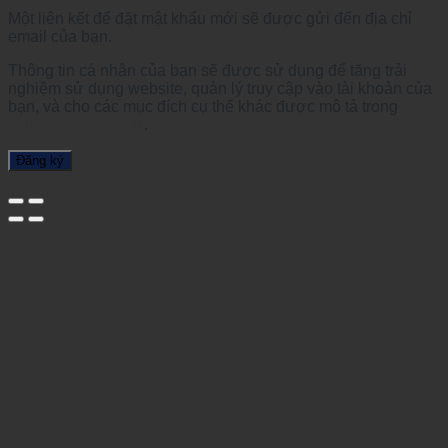
Một liên kết để đặt mật khẩu mới sẽ được gửi đến địa chỉ
email của bạn.
Thông tin cá nhân của bạn sẽ được sử dụng để tăng trải
nghiệm sử dụng website, quản lý truy cập vào tài khoản của
bạn, và cho các mục đích cụ thể khác được mô tả trong
chính sách riêng tư
.
Đăng ký