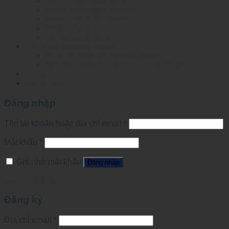
Layer 2 Managed Switch
Layer 3 Managed Switch
Smart Dial POE Switch
Smart Dial Switch
Unmanaged Switch
Công tắc chuyên dụng
Mesh network automation switch
Specified Ethernet Switch For Substation
Tin tức
Đăng nhập
Đăng nhập
Tên tài khoản hoặc địa chỉ email
*
Mật khẩu
*
Ghi nhớ mật khẩu
Đăng nhập
Quên mật khẩu?
Đăng ký
Địa chỉ email
*