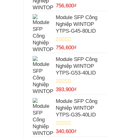
Được
756,600
₫
xếp
hạng
Module SFP Công
0
Nghiệp WINTOP
5
sao
YTPS-G45-80LID
Được
756,600
₫
xếp
hạng
Module SFP Công
0
Nghiệp WINTOP
5
sao
YTPS-G53-40LID
Được
393,900
₫
xếp
hạng
Module SFP Công
0
Nghiệp WINTOP
5
sao
YTPS-G35-40LID
Được
340,600
₫
xếp