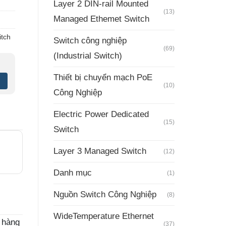
Layer 2 DIN-rail Mounted
(13)
Managed Ethemet Switch
tch
Switch công nghiệp
(69)
(Industrial Switch)
Thiết bị chuyển mạch PoE
(10)
Công Nghiệp
Electric Power Dedicated
(15)
Switch
Layer 3 Managed Switch
(12)
Danh mục
(1)
Nguồn Switch Công Nghiệp
(8)
WideTemperature Ethernet
 hàng
(37)