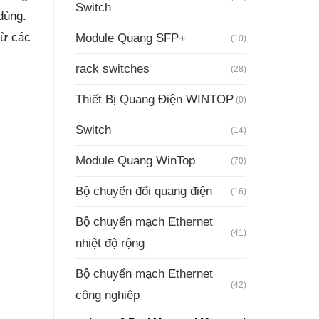
Switch
dùng.
từ các
Module Quang SFP+
(10)
rack switches
(28)
Thiết Bị Quang Điện WINTOP
(0)
Switch
(14)
Module Quang WinTop
(70)
Bộ chuyển đổi quang điện
(16)
Bộ chuyển mạch Ethernet
(41)
nhiệt độ rộng
Bộ chuyển mạch Ethernet
(42)
công nghiệp