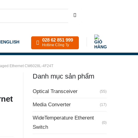
028 62 851 999
ENGLISH
Hotline Công Ty
aged Ethernet CM6028L-4F24T
Danh mục sản phẩm
Optical Transceiver
(55)
net
Media Converter
(17)
WideTemperature Etherent
(0)
Switch