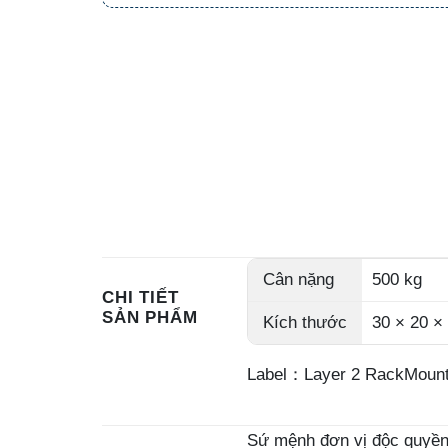
Cân nặng
500 kg
CHI TIẾT
SẢN PHẨM
Kích thước
30 × 20 ×
Label：Layer 2 RackMount
Sứ mệnh đơn vị độc quyền 