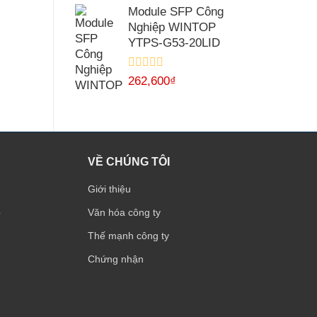
hạng
Module SFP Công
0
Nghiệp WINTOP
5
sao
YTPS-G53-20LID
Được
262,600
₫
xếp
hạng
0
5
sao
VỀ CHÚNG TÔI
Giới thiệu
p
Văn hóa công ty
Thế mạnh công ty
Chứng nhận