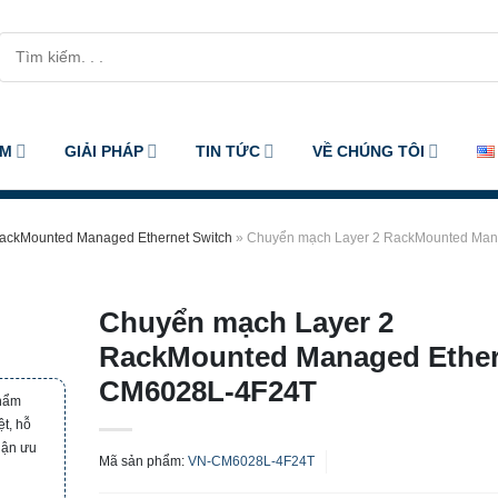
Tìm
kiếm:
ẨM
GIẢI PHÁP
TIN TỨC
VỀ CHÚNG TÔI
RackMounted Managed Ethernet Switch
»
Chuyển mạch Layer 2 RackMounted Man
Chuyển mạch Layer 2
RackMounted Managed Ether
CM6028L-4F24T
phẩm
t, hỗ
hận ưu
Mã sản phẩm:
VN-CM6028L-4F24T