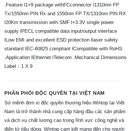
.Feature l1×9 package withFCconnector l1310nm FP
Tx/1550nm PIN Rx and 1550nm FP TX/1310nm PIN RX
l20Km transmission with SMF l+3.3V single power
supply lPECL compatible data input/output interface
lLow EMI and excellent ESD protection llaser safety
standard IEC-60825 compliant lCompatible with RoHS
.Application lEthernet lTelecom .Mechanical Dimensions
Label：1 X 9
PHÂN PHỐI ĐỘC QUYỀN TẠI VIỆT NAM
Sứ mệnh đơn vị độc quyền thương hiệu Wintop tại Việt
Nam là trở thành nhà cung cấp hàng đầu các sản phẩm
và dịch vụ chất lượng cao trong lĩnh vực công nghệ và
điện tử tiêu dùng. Wintop cam kết mang đến cho người