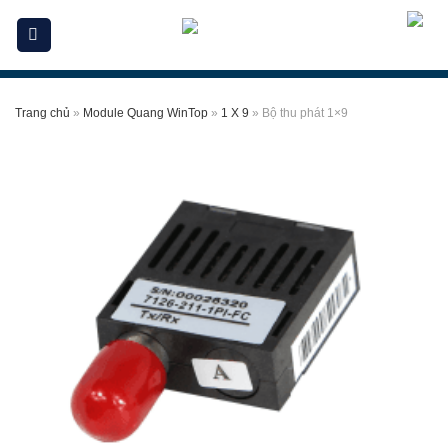
Skip
to
content
Trang chủ
»
Module Quang WinTop
»
1 X 9
»
Bộ thu phát 1×9