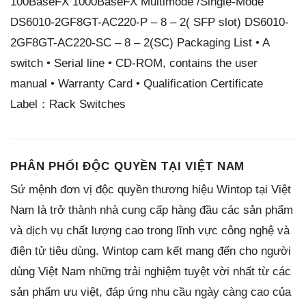
100BaseFX 1000BaseFX Multimode /Single-Mode
DS6010-2GF8GT-AC220-P – 8 – 2( SFP slot) DS6010-
2GF8GT-AC220-SC – 8 – 2(SC) Packaging List • A
switch • Serial line • CD-ROM, contains the user
manual • Warranty Card • Qualification Certificate
Label：Rack Switches
PHÂN PHỐI ĐỘC QUYỀN TẠI VIỆT NAM
Sứ mệnh đơn vị độc quyền thương hiệu Wintop tại Việt
Nam là trở thành nhà cung cấp hàng đầu các sản phẩm
và dịch vụ chất lượng cao trong lĩnh vực công nghệ và
điện tử tiêu dùng. Wintop cam kết mang đến cho người
dùng Việt Nam những trải nghiệm tuyệt vời nhất từ các
sản phẩm ưu việt, đáp ứng nhu cầu ngày càng cao của