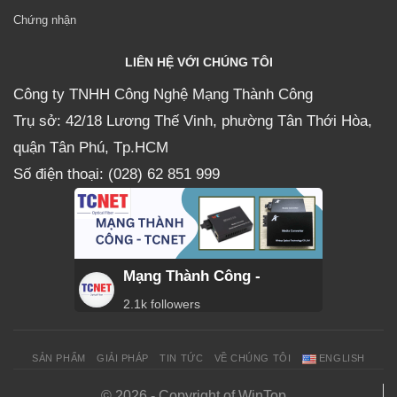
Chứng nhận
LIÊN HỆ VỚI CHÚNG TÔI
Công ty TNHH Công Nghệ Mạng Thành Công
Trụ sở: 42/18 Lương Thế Vinh, phường Tân Thới Hòa,
quận Tân Phú, Tp.HCM
Số điện thoại: (028) 62 851 999
Mạng Thành Công -
2.1k followers
SẢN PHẨM
GIẢI PHÁP
TIN TỨC
VỀ CHÚNG TÔI
ENGLISH
© 2026 - Copyright of WinTop