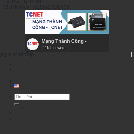
Tân Phú, Tp.HCM
Số điện thoại: (028) 62 851 999
Mạng Thành Công -
2.1k followers
yright of WinTop
SẢN PHẨM
GIẢI PHÁP
TIN TỨC
VỀ CHÚNG TÔI
English
Tìm
kiếm:
Assign a menu in Theme Options > Menus
Trang chủ
Bộ chuyển đổi quang điện
Bộ chuyển đổi quang điện 10/100M
10/100/1000M Gigabit