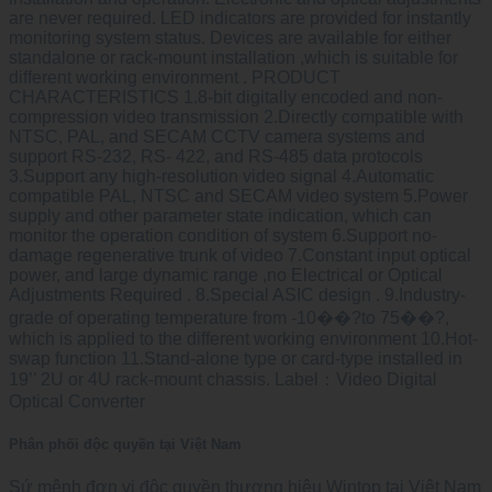
are never required. LED indicators are provided for instantly
monitoring system status. Devices are available for either
standalone or rack-mount installation ,which is suitable for
different working environment . PRODUCT
CHARACTERISTICS 1.8-bit digitally encoded and non-
compression video transmission 2.Directly compatible with
NTSC, PAL, and SECAM CCTV camera systems and
support RS-232, RS- 422, and RS-485 data protocols
3.Support any high-resolution video signal 4.Automatic
compatible PAL, NTSC and SECAM video system 5.Power
supply and other parameter state indication, which can
monitor the operation condition of system 6.Support no-
damage regenerative trunk of video 7.Constant input optical
power, and large dynamic range ,no Electrical or Optical
Adjustments Required . 8.Special ASIC design . 9.Industry-
grade of operating temperature from -10��?to 75��?,
which is applied to the different working environment 10.Hot-
swap function 11.Stand-alone type or card-type installed in
19’’ 2U or 4U rack-mount chassis. Label：Video Digital
Optical Converter
Phân phối độc quyền tại Việt Nam
Sứ mệnh đơn vị độc quyền thương hiệu Wintop tại Việt Nam