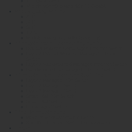
10 Gigabit OEO
>Bộ chuyển đổi quang điện 10 Gigabit
Module Quang WinTop
XFP
SFP
SFP+
1 X 9
Module quang RF( radio-frequency)
Bộ chuyển mạch Ethernet công nghiệp
DIN-rail Mounted Unmanaged Ethemet Switch
Layer 2 DIN-rail Mounted Managed Ethemet
Switch
Layer 2 RackMounted Managed Ethernet Switch
RackMounted Unmanaged Ethernet Switch
Bộ chuyển mạch Ethernet nhiệt độ rộng
Layer 2 Managed POE Switch
Layer 2 Managed Switch
Layer 3 Managed Switch
Smart Dial POE Switch
Smart Dial Switch
Unmanaged Switch
Công tắc chuyên dụng
Mesh network automation switch
Specified Ethernet Switch For Substation
Tin tức