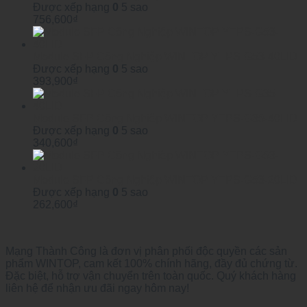
Được xếp hạng
0
5 sao
756,600
₫
Module SFP Công Nghiệp WINTOP YTPS-G53-40LID
Được xếp hạng
0
5 sao
393,900
₫
Module SFP Công Nghiệp WINTOP YTPS-G35-40LID
Được xếp hạng
0
5 sao
340,600
₫
Module SFP Công Nghiệp WINTOP YTPS-G53-20LID
Được xếp hạng
0
5 sao
262,600
₫
Mạng Thành Công là đơn vị phân phối độc quyền các sản
phẩm WINTOP, cam kết 100% chính hãng, đầy đủ chứng từ.
Đặc biệt, hỗ trợ vận chuyển trên toàn quốc. Quý khách hàng
liên hệ để nhận ưu đãi ngay hôm nay!