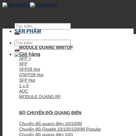
Skip
to
content
Tìm
kiếm:
SẢN PHẨM
Tìm
kiếm:
MODULE QUANG WINTOP
SFP +
XFP
SFP28
QSFP28
SFP
1 x 9
AOC
MODULE QUANG RF
BỘ CHUYỂN ĐỔI QUANG ĐIỆN
Chuyển đổi quang điện 10/100M
Chuyển đổi Gigabit 10/100/1000M
Chuyển đổi quang điện 10G