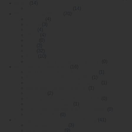
Switch
(14)
Commercial Switches
(14)
Module Quang WinTop
(70)
QSFP28
(4)
SFP28
(3)
AOC
(4)
QSFP
(4)
SFP+
(0)
XFP
(3)
SFP
(32)
1 X 9
(10)
Module quang RF( radio-frequency)
(0)
Bộ chuyển đổi quang điện
(16)
multi funtion video to fiber onverter
(1)
10G Bộ chuyển đổi quang điện
(1)
10/100M Bộ chuyển đổi quang điện
(1)
digital video to fiber converter
(1)
10G OEO
(2)
Bộ chuyển đổi quang điện 10/100M
(0)
10/100/1000M Gigabit
(1)
>Bộ chuyển đổi quang điện 10 Gigabit
(0)
10 Gigabit OEO
(0)
Bộ chuyển mạch Ethernet nhiệt độ rộng
(41)
Unmanaged Switch
(3)
Smart Dial Switch
(9)