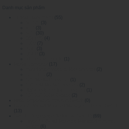
Danh mục sản phẩm
Optical Transceiver
(55)
SFP28
(3)
XFP
(3)
SFP
(30)
QSFP28
(4)
1 X 9
(7)
AOC
(3)
QSFP
(3)
RF optical module
(1)
Media Converter
(17)
multi funtion video to fiber onverter
(2)
10G OEO
(2)
10G Media Converter
(1)
10/100M Media Converter
(2)
digital video to fiber converter
(1)
10/100/1000M Gigabit
(2)
WideTemperature Etherent Switch
(0)
Layer 2 DIN-rail Mounted Managed Ethemet Switch
(13)
Switch công nghiệp (Industrial Switch)
(69)
Layer 2 DIN-rail Mounted Managed Ethemet
Switch
(6)