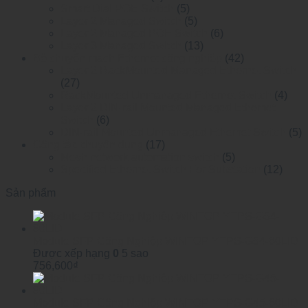
Smart Dial POE Switch
(5)
Layer 2 Managed Switch
(5)
Layer 2 Managed POE Switch
(6)
Layer 3 Managed Switch
(13)
Bộ chuyển mạch Ethernet công nghiệp
(42)
Layer 2 RackMounted Managed Ethernet Switch
(27)
RackMounted Unmanaged Ethernet Switch
(4)
Layer 2 DIN-rail Mounted Managed Ethemet
Switch
(6)
DIN-rail Mounted Unmanaged Ethemet Switch
(5)
Công tắc chuyên dụng
(17)
Mesh network automation switch
(5)
Specified Ethernet Switch For Substation
(12)
Sản phẩm
Module SFP Công Nghiệp WINTOP YTPS-G54-80LID
Được xếp hạng
0
5 sao
756,600
₫
Module SFP Công Nghiệp WINTOP YTPS-G45-80LID