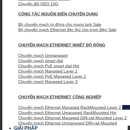
Chuyển đổi OEO 10G
CÔNG TẮC NGUỒN ĐIỆN CHUYÊN DỤNG
Bộ chuyển mạch tự động cho mạng lưới
Bộ chuyển mạch Ethernet đặc thù cho trạm điện
CHUYỂN MẠCH ETHERNET NHIỆT ĐỘ RỘNG
Chuyển mạch Unmanaged
Chuyển mạch smart dial
Chuyển mạch PoE smart dial
Chuyển mạch Managed Layer 2
Chuyển mạch PoE Managed Layer 2
Chuyển mạch Managed Layer 3
CHUYỂN MẠCH ETHERNET CÔNG NGHIỆP
Chuyển mạch Ethernet Managed RackMounted Layer 2
Chuyển mạch Ethernet Umanaged RackMounted
Chuyển mạch Ethernet Managed DIN-rail Mounted Layer 2
Chuyển mạch Ethernet Unmanaged DIN-rail Mounted
GIẢI PHÁP