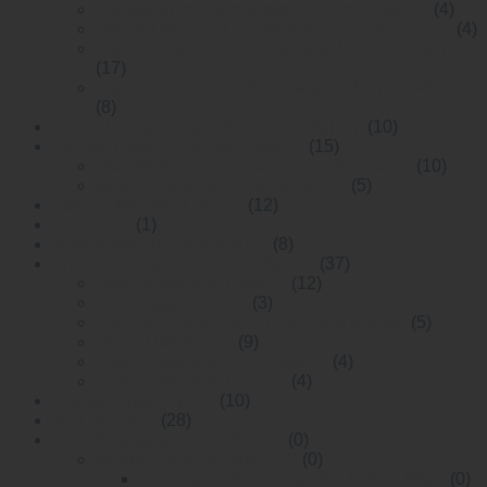
RackMounted Unmanaged Ethernet Switch
(4)
DIN-rail Mounted Unmanaged Ethemet Switch
(4)
Layer 2 RackMounted Managed Ethernet Switch
(17)
Layer 2 rackmounted managed ethernet switch
(8)
Thiết bị chuyển mạch PoE Công Nghiệp
(10)
Electric Power Dedicated Switch
(15)
Specified Ethernet Switch For Substation
(10)
Mesh network automation switch
(5)
Layer 3 Managed Switch
(12)
Danh mục
(1)
Nguồn Switch Công Nghiệp
(8)
WideTemperature Ethernet Switch
(37)
Layer 3 Managed Switch
(12)
Unmanaged Switch
(3)
Thiết bị chuyển mạch PoE Công Nghiệp
(5)
Smart Dial Switch
(9)
Layer 2 Managed POE Switch
(4)
Layer 2 Managed Switch
(4)
Module Quang SFP+
(10)
rack switches
(28)
Thiết Bị Quang Điện WINTOP
(0)
Media Converter WINTOP
(0)
Bộ chuyển đổi quang điện 10/100 Mbps
(0)