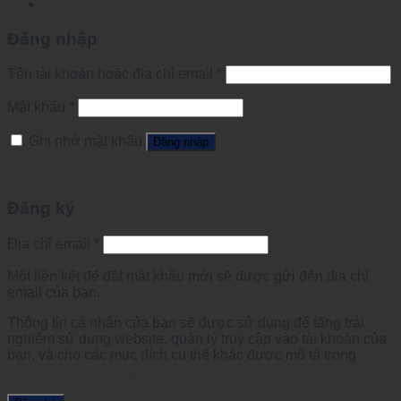
Đăng nhập
Đăng nhập
Tên tài khoản hoặc địa chỉ email
*
Mật khẩu
*
Ghi nhớ mật khẩu
Đăng nhập
Quên mật khẩu?
Đăng ký
Địa chỉ email
*
Một liên kết để đặt mật khẩu mới sẽ được gửi đến địa chỉ
email của bạn.
Thông tin cá nhân của bạn sẽ được sử dụng để tăng trải
nghiệm sử dụng website, quản lý truy cập vào tài khoản của
bạn, và cho các mục đích cụ thể khác được mô tả trong
chính sách riêng tư
.