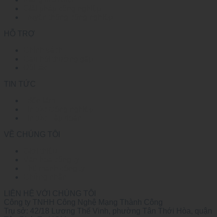
Giải pháp công nghiệp
Truyền thông công nghiệp
HỖ TRỢ
Chính sách
Câu hỏi thường gặp
Đối tác
TIN TỨC
Triển lãm
Tin tức Công nghiệp
Tin tức Tập đoàn
VỀ CHÚNG TÔI
Giới thiệu
Văn hóa công ty
Thế mạnh công ty
Chứng nhận
LIÊN HỆ VỚI CHÚNG TÔI
Công ty TNHH Công Nghệ Mạng Thành Công
Trụ sở: 42/18 Lương Thế Vinh, phường Tân Thới Hòa, quận