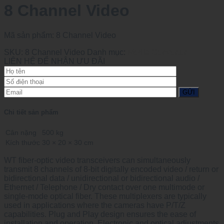
8 Channel Video
Mã sản phẩm:
8 Channel Video
SKU:
8 Channel Video
Danh mục:
Media Converter
LIÊN HỆ ĐỂ NHẬN ƯU ĐÃI
Chi tiết sản phẩm
Cân nặng
500 kg
Kích thước
30 × 20 × 30 cm
WT fiber-optic video transceivers can simultaneously
transmit 8 channels of 8-bit digitally encoded video / return or
bidirectional data / unidirectional or bidirectional audio /
Ethernet / Telephone / Dry contact over one multimode or
single-mode optical fiber. These multiplexers are typically
used in applications where the cameras have P/T/Z
capabilities. Plug and Play design ensures the ease of
installation and operation. Electronic and optical adjustments