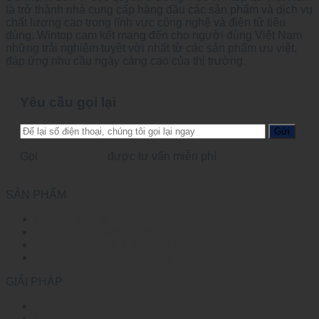
là trở thành nhà cung cấp hàng đầu các sản phẩm và dịch vụ
chất lượng cao trong lĩnh vực công nghệ và điện tử tiêu
dùng. Wintop cam kết mang đến cho người dùng Việt Nam
những trải nghiệm tuyệt vời nhất từ các sản phẩm ưu việt,
đáp ứng nhu cầu ngày càng cao của thị trường.
Yêu cầu gọi lại
Gọi
0965123456
được tư vấn miễn phí
SẢN PHẨM
Module quang
Chuyển đổi quang điện
Bộ chuyển mạch Ethernet nhiệt độ rộng
Công tắc điện chuyên dụng
GIẢI PHÁP
Truyền dẫn HD
Mạng lưới điện