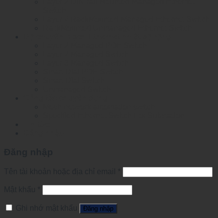
Layer 2 DIN-rail Mounted Managed Ethemet
Switch
Layer 2 RackMounted Managed Ethernet Switch
RackMounted Unmanaged Ethernet Switch
Bộ chuyển mạch Ethernet nhiệt độ rộng
Layer 2 Managed POE Switch
Layer 2 Managed Switch
Layer 3 Managed Switch
Smart Dial POE Switch
Smart Dial Switch
Unmanaged Switch
Công tắc chuyên dụng
Mesh network automation switch
Specified Ethernet Switch For Substation
Tin tức
Đăng nhập
Đăng nhập
Tên tài khoản hoặc địa chỉ email
*
Mật khẩu
*
Ghi nhớ mật khẩu
Đăng nhập