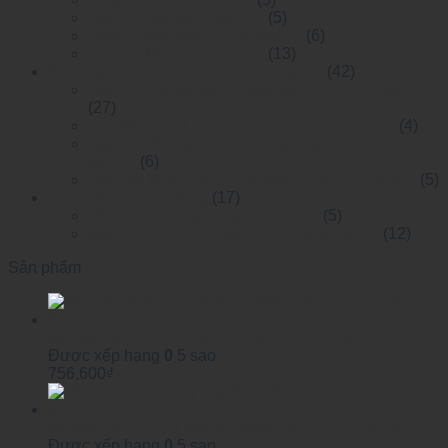
Layer 2 Managed Switch
(5)
Layer 2 Managed POE Switch
(6)
Layer 3 Managed Switch
(13)
Bộ chuyển mạch Ethernet công nghiệp
(42)
Layer 2 RackMounted Managed Ethernet Switch
(27)
RackMounted Unmanaged Ethernet Switch
(4)
Layer 2 DIN-rail Mounted Managed Ethemet
Switch
(6)
DIN-rail Mounted Unmanaged Ethemet Switch
(5)
Công tắc chuyên dụng
(17)
Mesh network automation switch
(5)
Specified Ethernet Switch For Substation
(12)
Sản phẩm
Module SFP Công Nghiệp WINTOP YTPS-G54-80LID
Được xếp hạng
0
5 sao
756,600
₫
Module SFP Công Nghiệp WINTOP YTPS-G45-80LID
Được xếp hạng
0
5 sao