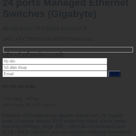
24 ports Managed Ethernet
Switches (Gigabyte)
Mã sản phẩm:
YT-CS6026-2GF24GT-P
SKU:
YT-CS6026-2GF24GT-P
Danh mục:
rack switches
LIÊN HỆ ĐỂ NHẬN ƯU ĐÃI
Chi tiết sản phẩm
Cân nặng
500 kg
Kích thước
30 × 20 × 30 cm
Features nProvideing two gigabit optical port, 24 Gigabit
ports nFanless design, IP30 protection class, shock metal
housing nVoltage range 100 ~ 240V AC nCommand Line
(CLI) + WEB interface, you can quickly configure thenetwork