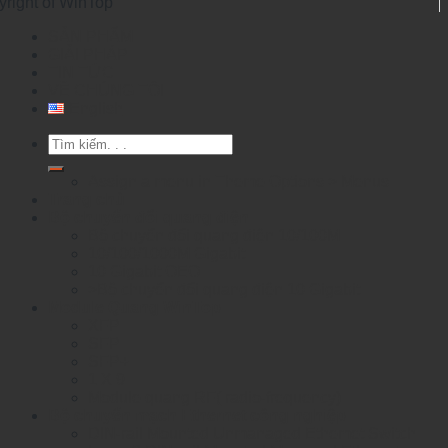
yright of WinTop
SẢN PHẨM
GIẢI PHÁP
TIN TỨC
VỀ CHÚNG TÔI
English
Tìm
kiếm:
Assign a menu in Theme Options > Menus
Trang chủ
Bộ chuyển đổi quang điện
Bộ chuyển đổi quang điện 10/100M
10/100/1000M Gigabit
10 Gigabit OEO
>Bộ chuyển đổi quang điện 10 Gigabit
Module Quang WinTop
XFP
SFP
SFP+
1 X 9
Module quang RF( radio-frequency)
Bộ chuyển mạch Ethernet công nghiệp
DIN-rail Mounted Unmanaged Ethemet Switch