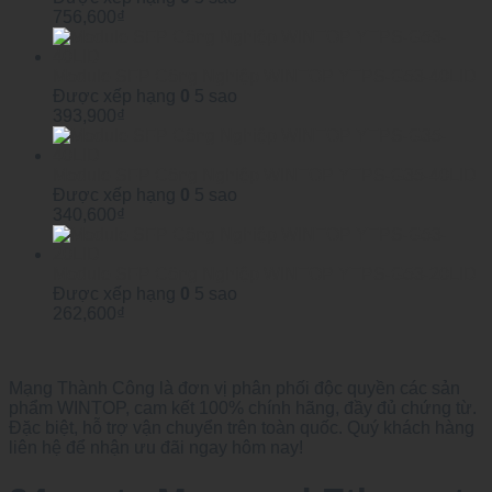
756,600
₫
Module SFP Công Nghiệp WINTOP YTPS-G53-40LID
Được xếp hạng
0
5 sao
393,900
₫
Module SFP Công Nghiệp WINTOP YTPS-G35-40LID
Được xếp hạng
0
5 sao
340,600
₫
Module SFP Công Nghiệp WINTOP YTPS-G53-20LID
Được xếp hạng
0
5 sao
262,600
₫
Mạng Thành Công là đơn vị phân phối độc quyền các sản
phẩm WINTOP, cam kết 100% chính hãng, đầy đủ chứng từ.
Đặc biệt, hỗ trợ vận chuyển trên toàn quốc. Quý khách hàng
liên hệ để nhận ưu đãi ngay hôm nay!