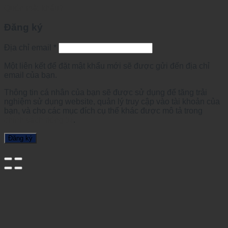
Quên mật khẩu?
Đăng ký
Địa chỉ email
*
Một liên kết để đặt mật khẩu mới sẽ được gửi đến địa chỉ
email của bạn.
Thông tin cá nhân của bạn sẽ được sử dụng để tăng trải
nghiệm sử dụng website, quản lý truy cập vào tài khoản của
bạn, và cho các mục đích cụ thể khác được mô tả trong
chính sách riêng tư
.
Đăng ký