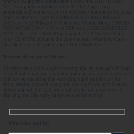
function nSupport Configuration ERPS and STP / RSTP /
MSTP ring networkprotection n-20 ~ 60 ? operating
temperature Dimension Unit (mm) Order information Optional
Models Interface Type 10/100BaseT 10/100/1000BaseT
100BaseFX 1000BaseFX Multimode /Single-Mode CS6026-
2GF24GT-AC220-P – 24 – 2( SFP slot) CS6026-2GF24GT-
AC220-SC – 24 – 2(SC) Packaging List • A Switch • Serial
line • CD-ROM, contains the user manual • Warranty Card •
Qualification Certificate Label：Rack Switches
Phân phối độc quyền tại Việt Nam
Sứ mệnh đơn vị độc quyền thương hiệu Wintop tại Việt Nam
là trở thành nhà cung cấp hàng đầu các sản phẩm và dịch vụ
chất lượng cao trong lĩnh vực công nghệ và điện tử tiêu
dùng. Wintop cam kết mang đến cho người dùng Việt Nam
những trải nghiệm tuyệt vời nhất từ các sản phẩm ưu việt,
đáp ứng nhu cầu ngày càng cao của thị trường.
Yêu cầu gọi lại