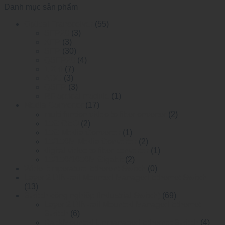
Danh mục sản phẩm
Optical Transceiver
(55)
SFP28
(3)
XFP
(3)
SFP
(30)
QSFP28
(4)
1 X 9
(7)
AOC
(3)
QSFP
(3)
RF optical module
(1)
Media Converter
(17)
multi funtion video to fiber onverter
(2)
10G OEO
(2)
10G Media Converter
(1)
10/100M Media Converter
(2)
digital video to fiber converter
(1)
10/100/1000M Gigabit
(2)
WideTemperature Etherent Switch
(0)
Layer 2 DIN-rail Mounted Managed Ethemet Switch
(13)
Switch công nghiệp (Industrial Switch)
(69)
Layer 2 DIN-rail Mounted Managed Ethemet
Switch
(6)
RackMounted Unmanaged Ethernet Switch
(4)