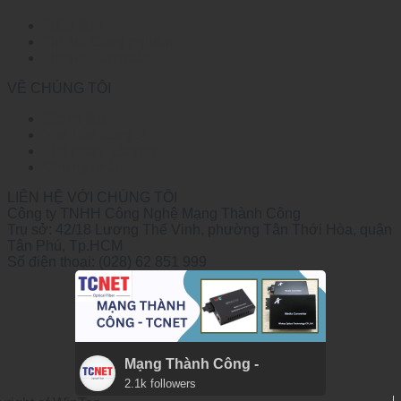
Triển lãm
Tin tức Công nghiệp
Tin tức Tập đoàn
VỀ CHÚNG TÔI
Giới thiệu
Văn hóa công ty
Thế mạnh công ty
Chứng nhận
LIÊN HỆ VỚI CHÚNG TÔI
Công ty TNHH Công Nghệ Mạng Thành Công
Trụ sở: 42/18 Lương Thế Vinh, phường Tân Thới Hòa, quận
Tân Phú, Tp.HCM
Số điện thoại: (028) 62 851 999
Mạng Thành Công -
2.1k followers