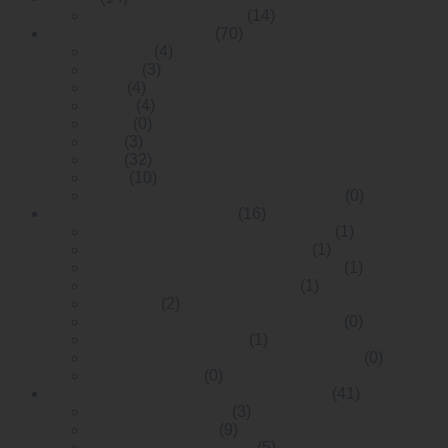
Commercial Switches
(14)
Module Quang WinTop
(70)
QSFP28
(4)
SFP28
(3)
AOC
(4)
QSFP
(4)
SFP+
(0)
XFP
(3)
SFP
(32)
1 X 9
(10)
Module quang RF( radio-frequency)
(0)
Bộ chuyển đổi quang điện
(16)
multi funtion video to fiber onverter
(1)
10G Bộ chuyển đổi quang điện
(1)
10/100M Bộ chuyển đổi quang điện
(1)
digital video to fiber converter
(1)
10G OEO
(2)
Bộ chuyển đổi quang điện 10/100M
(0)
10/100/1000M Gigabit
(1)
>Bộ chuyển đổi quang điện 10 Gigabit
(0)
10 Gigabit OEO
(0)
Bộ chuyển mạch Ethernet nhiệt độ rộng
(41)
Unmanaged Switch
(3)
Smart Dial Switch
(9)
Smart Dial POE Switch
(5)