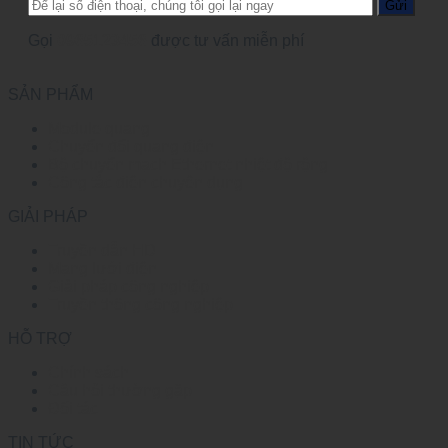
Gọi
0965123456
được tư vấn miễn phí
SẢN PHẨM
Module quang
Chuyển đổi quang điện
Bộ chuyển mạch Ethernet nhiệt độ rộng
Công tắc điện chuyên dụng
GIẢI PHÁP
Truyền dẫn HD
Mạng lưới điện
Giải pháp công nghiệp
Truyền thông công nghiệp
HỖ TRỢ
Chính sách
Câu hỏi thường gặp
Đối tác
TIN TỨC