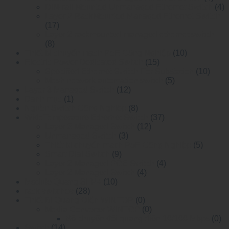
DIN-rail Mounted Unmanaged Ethemet Switch
(4)
Layer 2 RackMounted Managed Ethernet Switch
(17)
Layer 2 rackmounted managed ethernet switch
(8)
Thiết bị chuyển mạch PoE Công Nghiệp
(10)
Electric Power Dedicated Switch
(15)
Specified Ethernet Switch For Substation
(10)
Mesh network automation switch
(5)
Layer 3 Managed Switch
(12)
Danh mục
(1)
Nguồn Switch Công Nghiệp
(8)
WideTemperature Ethernet Switch
(37)
Layer 3 Managed Switch
(12)
Unmanaged Switch
(3)
Thiết bị chuyển mạch PoE Công Nghiệp
(5)
Smart Dial Switch
(9)
Layer 2 Managed POE Switch
(4)
Layer 2 Managed Switch
(4)
Module Quang SFP+
(10)
rack switches
(28)
Thiết Bị Quang Điện WINTOP
(0)
Media Converter WINTOP
(0)
Bộ chuyển đổi quang điện 10/100 Mbps
(0)
Switch
(14)