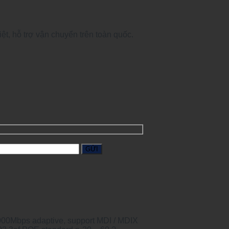
, hỗ trợ vận chuyển trên toàn quốc.
/ 1000Mbps adaptive, support MDI / MDIX