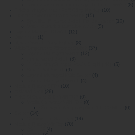
Layer 2 rackmounted managed ethernet switch
(8)
Thiết bị chuyển mạch PoE Công Nghiệp
(10)
Electric Power Dedicated Switch
(15)
Specified Ethernet Switch For Substation
(10)
Mesh network automation switch
(5)
Layer 3 Managed Switch
(12)
Danh mục
(1)
Nguồn Switch Công Nghiệp
(8)
WideTemperature Ethernet Switch
(37)
Layer 3 Managed Switch
(12)
Unmanaged Switch
(3)
Thiết bị chuyển mạch PoE Công Nghiệp
(5)
Smart Dial Switch
(9)
Layer 2 Managed POE Switch
(4)
Layer 2 Managed Switch
(4)
Module Quang SFP+
(10)
rack switches
(28)
Thiết Bị Quang Điện WINTOP
(0)
Media Converter WINTOP
(0)
Bộ chuyển đổi quang điện 10/100 Mbps
(0)
Switch
(14)
Commercial Switches
(14)
Module Quang WinTop
(70)
QSFP28
(4)
SFP28
(3)