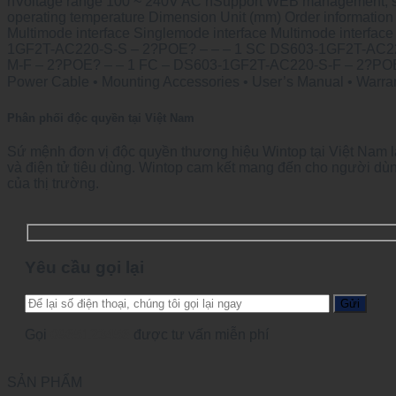
nVoltage range 100 ~ 240V AC nSupport WEB management, su
operating temperature Dimension Unit (mm) Order informat
Multimode interface Singlemode interface Multimode inte
1GF2T-AC220-S-S – 2?POE? – – – 1 SC DS603-1GF2T-AC22
M-F – 2?POE? – – 1 FC – DS603-1GF2T-AC220-S-F – 2?POE? 
Power Cable • Mounting Accessories • User’s Manual • Warran
Phân phối độc quyền tại Việt Nam
Sứ mệnh đơn vị độc quyền thương hiệu Wintop tại Việt Nam l
và điện tử tiêu dùng. Wintop cam kết mang đến cho người dùn
của thị trường.
Yêu cầu gọi lại
Gọi
0965123456
được tư vấn miễn phí
SẢN PHẨM