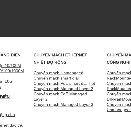
UANG ĐIỆN
CHUYỂN MẠCH ETHERNET
CHUYỂN MẠ
NHIỆT ĐỘ RỘNG
CÔNG NGHI
iện 10/100M
10/100/1000M
Chuyển mạch Unmanaged
Chuyển mạch
Chuyển mạch smart dial
RackMounte
iện 10G
Chuyển mạch PoE smart dial
Chuyển mạc
G
Chuyển mạch Managed Layer 2
RackMount
Chuyển mạch PoE Managed
Chuyển mạch
ĐIỆN
Layer 2
DIN-rail Mou
Chuyển mạch Managed Layer 3
Chuyển mạch
Unmanaged D
động cho
rnet đặc thù