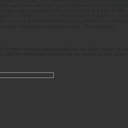
pport VLAN, Qos, STP / RSTP, SNMP, and so on. nSupport 80
ion Optional Models Interface Type 10/100BaseT 10/100/1008
rface Singlemode interface DS603-1GF2T-AC220-M-S EDS-P506
0-M-T – 2?POE? – – 1 ST – DS603-1GF2T-AC220-S-T – 2?P
– – – 1 FC DS603-1GF2T-AC220-P – 2?POE? – – 1 SFP slot P
ty Card • Qualification Certificate Label：Rack Switches
à trở thành nhà cung cấp hàng đầu các sản phẩm và dịch vụ ch
g Việt Nam những trải nghiệm tuyệt vời nhất từ các sản phẩm 