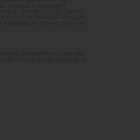
2.3af POE standard n-20 ~ 60 ?
0BaseT 100BaseFX 1000BaseFX
A-4PoE-T – 2?POE? – – 1 SC – DS603-
OE? – – – 1 ST DS603-1GF2T-AC220-
ackaging List • Ethernet Switch • AC
ất lượng cao trong lĩnh vực công nghệ
ưu việt, đáp ứng nhu cầu ngày càng cao