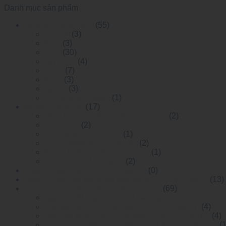
Danh mục sản phẩm
Optical Transceiver
(55)
SFP28
(3)
XFP
(3)
SFP
(30)
QSFP28
(4)
1 X 9
(7)
AOC
(3)
QSFP
(3)
RF optical module
(1)
Media Converter
(17)
multi funtion video to fiber onverter
(2)
10G OEO
(2)
10G Media Converter
(1)
10/100M Media Converter
(2)
digital video to fiber converter
(1)
10/100/1000M Gigabit
(2)
WideTemperature Etherent Switch
(0)
Layer 2 DIN-rail Mounted Managed Ethemet Switch
(13)
Switch công nghiệp (Industrial Switch)
(69)
Layer 2 DIN-rail Mounted Managed Ethemet Switc
RackMounted Unmanaged Ethernet Switch
(4)
DIN-rail Mounted Unmanaged Ethemet Switch
(4)
Layer 2 RackMounted Managed Ethernet Switch
(