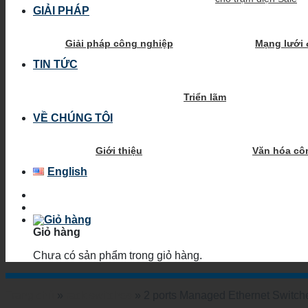
GIẢI PHÁP
Giải pháp công nghiệp
Mạng lưới 
TIN TỨC
Triển lãm
VỀ CHÚNG TÔI
Giới thiệu
Văn hóa cô
English
Giỏ hàng
Chưa có sản phẩm trong giỏ hàng.
Trang chủ
»
rack switches
»
2 ports Managed Ethernet Switch