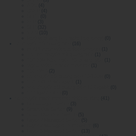
AOC
(4)
QSFP
(4)
SFP+
(0)
XFP
(3)
SFP
(32)
1 X 9
(10)
Module quang RF( radio-frequency)
(0)
Bộ chuyển đổi quang điện
(16)
multi funtion video to fiber onverter
(1)
10G Bộ chuyển đổi quang điện
(1)
10/100M Bộ chuyển đổi quang điện
(1)
digital video to fiber converter
(1)
10G OEO
(2)
Bộ chuyển đổi quang điện 10/100M
(0)
10/100/1000M Gigabit
(1)
>Bộ chuyển đổi quang điện 10 Gigabit
(0)
10 Gigabit OEO
(0)
Bộ chuyển mạch Ethernet nhiệt độ rộng
(41)
Unmanaged Switch
(3)
Smart Dial Switch
(9)
Smart Dial POE Switch
(5)
Layer 2 Managed Switch
(5)
Layer 2 Managed POE Switch
(6)
Layer 3 Managed Switch
(13)