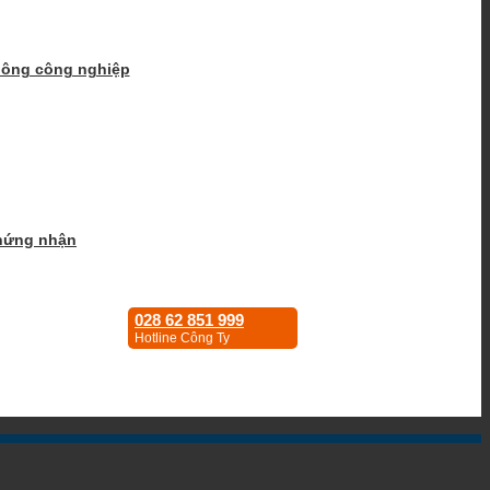
hông công nghiệp
hứng nhận
028 62 851 999
Hotline Công Ty