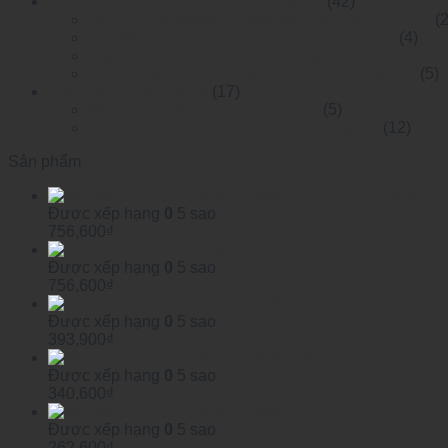
Bộ chuyển mạch Ethernet công nghiệp
(42)
Layer 2 RackMounted Managed Ethernet Switch
(
RackMounted Unmanaged Ethernet Switch
(4)
Layer 2 DIN-rail Mounted Managed Ethemet Switc
DIN-rail Mounted Unmanaged Ethemet Switch
(5)
Công tắc chuyên dụng
(17)
Mesh network automation switch
(5)
Specified Ethernet Switch For Substation
(12)
Sản phẩm
Được xếp hạng
0
5 sao
756,600
₫
Được xếp hạng
0
5 sao
756,600
₫
Được xếp hạng
0
5 sao
393,900
₫
Được xếp hạng
0
5 sao
340,600
₫
Được xếp hạng
0
5 sao
262,600
₫