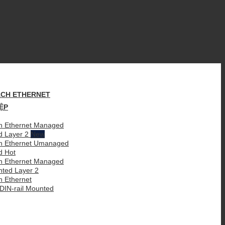
CH ETHERNET
ỆP
 Ethernet Managed
d Layer 2
h Ethernet Umanaged
ed
 Ethernet Managed
nted Layer 2
 Ethernet
IN-rail Mounted