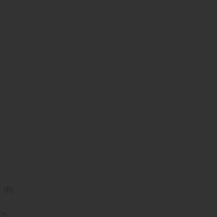
h
(6)
17)