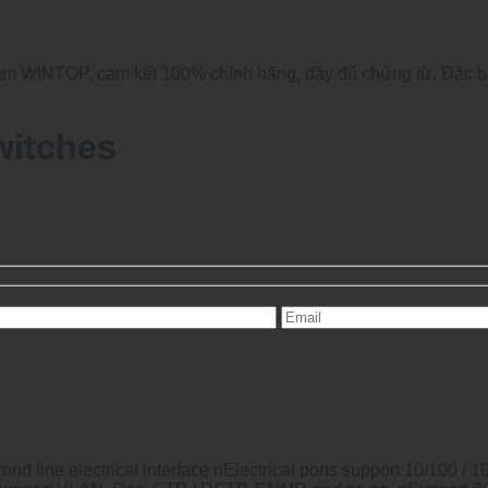
 WINTOP, cam kết 100% chính hãng, đầy đủ chứng từ. Đặc biệt
witches
cond line electrical interface nElectrical ports support 10/100 