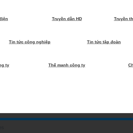
điện
Truyền dẫn HD
Truyền t
Tin tức công nghiệp
Tin tức tập đoàn
ng ty
Thế mạnh công ty
C
es