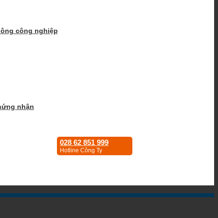
hông công nghiệp
hứng nhận
028 62 851 999
Hotline Công Ty