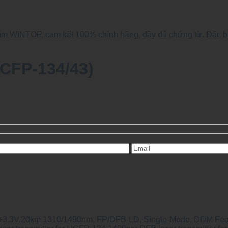
 WINTOP, cam kết 100% chính hãng, đầy đủ chứng từ. Đặc biệt
-CFP-134/43)
+3.3V,20km 1310/1490nm, FP/DFB-LD, Single-Mode, DDM Feat