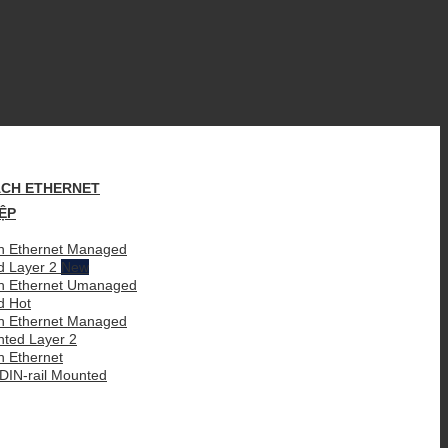
CH ETHERNET
ỆP
 Ethernet Managed
d Layer 2
h Ethernet Umanaged
ed
 Ethernet Managed
nted Layer 2
 Ethernet
IN-rail Mounted