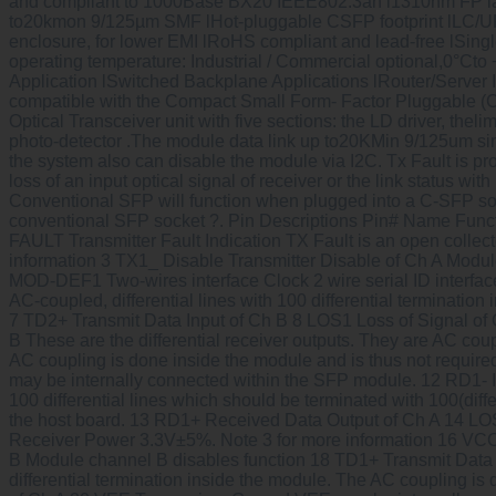
and compliant to 1000Base BX20 IEEE802.3ah l1310nm FP lase
to20kmon 9/125µm SMF lHot-pluggable CSFP footprint lLC/UPC 
enclosure, for lower EMI lRoHS compliant and lead-free lSing
operating temperature: Industrial / Commercial optional,0°Ct
Application lSwitched Backplane Applications lRouter/Server 
compatible with the Compact Small Form- Factor Pluggable (C
Optical Transceiver unit with five sections: the LD driver, the
photo-detector .The module data link up to20KMin 9/125um sing
the system also can disable the module via I2C. Tx Fault is prov
loss of an input optical signal of receiver or the link status w
Conventional SFP will function when plugged into a C-SFP so
conventional SFP socket ?. Pin Descriptions Pin# Name Func
FAULT Transmitter Fault Indication TX Fault is an open collect
information 3 TX1_ Disable Transmitter Disable of Ch A Modul
MOD-DEF1 Two-wires interface Clock 2 wire serial ID interface,
AC-coupled, differential lines with 100 differential terminatio
7 TD2+ Transmit Data Input of Ch B 8 LOS1 Loss of Signal of 
B These are the differential receiver outputs. They are AC cou
AC coupling is done inside the module and is thus not requi
may be internally connected within the SFP module. 12 RD1- I
100 differential lines which should be terminated with 100(dif
the host board. 13 RD1+ Received Data Output of Ch A 14 LOS2
Receiver Power 3.3V±5%. Note 3 for more information 16 VCC
B Module channel B disables function 18 TD1+ Transmit Data Inp
differential termination inside the module. The AC coupling is