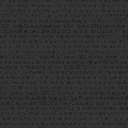
r transmitter for UCFP-134 1490nm DFB laser transmitter for
type pluggable optical interface lAchieve operational compati
le +3.3V power supply lSupport Digital Diagnostic Monitoring i
o +70°C/-40°Cto +85°C Applications: lGigabit Ethernet(1000BAS
Interface lSwitch to Switch Interface Description: The WT-CSF
SFP) Multi-Source Agreement (MSA) option 2,The transceiver co
limiting amplifier, the digital diagnostic monitor, the 1310nm FP
le mode fiber. The optical output can be disabled by a TTL logi
ided to indicate that degradation of the laser. Loss of signal (L
ith partner. The system can also get the LOS (or Link)/Disable/Fau
cket, at the same time no damage to C-SFP and host board if C
tion Notes 1 VEE Transceiver Ground VEE may be internally c
or/drain output, which should be pulled up with a 4.7K–10K resi
e channel A disables function 4 MOD-DEF2 Two-wires interface D
 SCL 6 TD2- Inverted Transmit Data Input of Ch B These are the 
n inside the module. The AC coupling is done inside the module a
Ch A Loss of Signal detected function. Note 2 for more informa
pled 100 differential lines which should be terminated with 100(
red on the host board. 10 RD2- Inverted Received Data Output 
nverted Received Data Output of Ch A These are the differentia
ferential) at the user SERDES. The AC coupling is done inside t
 Loss of Signal of CH B Loss of Signal detected function. Not
T Transmitter Power 3.3V±5%. Note 3 for more information 17 T
ut of Ch A These are the differential transmitter puts. They are
 done inside the module and is thus not required on the host boa