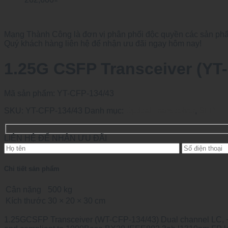
Mạng Thành Công là đơn vị phân phối độc quyền các sản phẩm
Quý khách hàng liên hệ để nhận ưu đãi ngay hôm nay!
1.25G CSFP Transceiver (YT
Mã sản phẩm:
YT-CFP-134/43
SKU:
YT-CFP-134/43
Danh mục:
Optical Transceiver
,
SFP
LIÊN HỆ ĐỂ NHẬN ƯU ĐÃI
Chi tiết sản phẩm
Cân nặng
500 kg
Kích thước
30 × 20 × 30 cm
1.25GCSFP Transceiver (WT-CFP-134/43) Dual channel LC, 