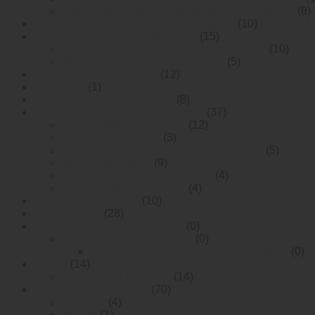
Layer 2 rackmounted managed ethernet switch
(8)
Thiết bị chuyển mạch PoE Công Nghiệp
(10)
Electric Power Dedicated Switch
(15)
Specified Ethernet Switch For Substation
(10)
Mesh network automation switch
(5)
Layer 3 Managed Switch
(12)
Danh mục
(1)
Nguồn Switch Công Nghiệp
(8)
WideTemperature Ethernet Switch
(37)
Layer 3 Managed Switch
(12)
Unmanaged Switch
(3)
Thiết bị chuyển mạch PoE Công Nghiệp
(5)
Smart Dial Switch
(9)
Layer 2 Managed POE Switch
(4)
Layer 2 Managed Switch
(4)
Module Quang SFP+
(10)
rack switches
(28)
Thiết Bị Quang Điện WINTOP
(0)
Media Converter WINTOP
(0)
Bộ chuyển đổi quang điện 10/100 Mbps
(0)
Switch
(14)
Commercial Switches
(14)
Module Quang WinTop
(70)
QSFP28
(4)
SFP28
(3)