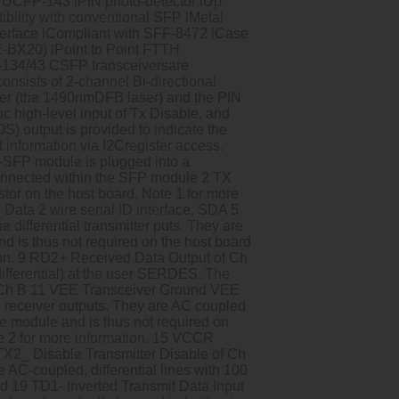
 UCFP-143 lPIN photo-detector lUp
bility with conventional SFP lMetal
nterface lCompliant with SFF-8472 lCase
E-BX20) lPoint to Point FTTH
P-134/43 CSFP transceiversare
nsists of 2-channel Bi-directional
 laser (the 1490nmDFB laser) and the PIN
c high-level input of Tx Disable, and
OS) output is provided to indicate the
lt information via I2Cregister access.
-SFP module is plugged into a
onnected within the SFP module 2 TX
stor on the host board. Note 1 for more
ata 2 wire serial ID interface, SDA 5
differential transmitter puts. They are
nd is thus not required on the host board
tion. 9 RD2+ Received Data Output of Ch
differential) at the user SERDES. The
of Ch B 11 VEE Transceiver Ground VEE
l receiver outputs. They are AC coupled
he module and is thus not required on
e 2 for more information. 15 VCCR
X2_ Disable Transmitter Disable of Ch
 AC-coupled, differential lines with 100
rd 19 TD1- Inverted Transmit Data Input