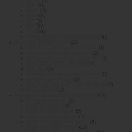
AOC
(4)
QSFP
(4)
SFP+
(0)
XFP
(3)
SFP
(32)
1 X 9
(10)
Module quang RF( radio-frequency)
(0)
Bộ chuyển đổi quang điện
(16)
multi funtion video to fiber onverter
(1)
10G Bộ chuyển đổi quang điện
(1)
10/100M Bộ chuyển đổi quang điện
(1)
digital video to fiber converter
(1)
10G OEO
(2)
Bộ chuyển đổi quang điện 10/100M
(0)
10/100/1000M Gigabit
(1)
>Bộ chuyển đổi quang điện 10 Gigabit
(0)
10 Gigabit OEO
(0)
Bộ chuyển mạch Ethernet nhiệt độ rộng
(41)
Unmanaged Switch
(3)
Smart Dial Switch
(9)
Smart Dial POE Switch
(5)
Layer 2 Managed Switch
(5)
Layer 2 Managed POE Switch
(6)
Layer 3 Managed Switch
(13)