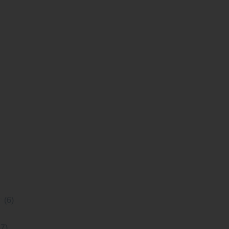
h
(6)
17)