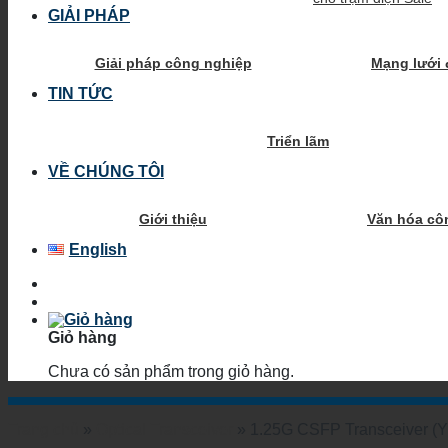
GIẢI PHÁP
Giải pháp công nghiệp
Mạng lưới 
TIN TỨC
Triển lãm
VỀ CHÚNG TÔI
Giới thiệu
Văn hóa cô
English
Giỏ hàng
Chưa có sản phẩm trong giỏ hàng.
Trang chủ
»
Optical Transceiver
»
1.25G CSFP Transceiver (