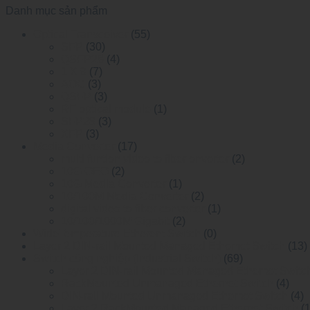
Danh mục sản phẩm
Optical Transceiver
(55)
SFP
(30)
QSFP28
(4)
1 X 9
(7)
AOC
(3)
QSFP
(3)
RF optical module
(1)
SFP28
(3)
XFP
(3)
Media Converter
(17)
multi funtion video to fiber onverter
(2)
10G OEO
(2)
10G Media Converter
(1)
10/100M Media Converter
(2)
digital video to fiber converter
(1)
10/100/1000M Gigabit
(2)
WideTemperature Etherent Switch
(0)
Layer 2 DIN-rail Mounted Managed Ethemet Switch
(13)
Switch công nghiệp (Industrial Switch)
(69)
Layer 2 DIN-rail Mounted Managed Ethemet Switc
RackMounted Unmanaged Ethernet Switch
(4)
DIN-rail Mounted Unmanaged Ethemet Switch
(4)
Layer 2 RackMounted Managed Ethernet Switch
(