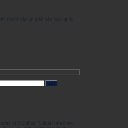
, hỗ trợ vận chuyển trên toàn quốc.
ures: l1250Mbps Typical Data Rate