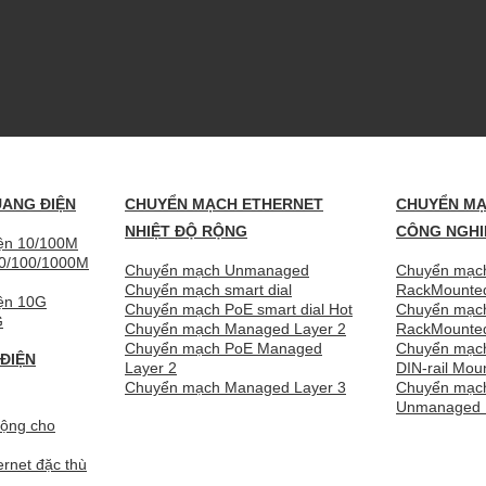
UANG ĐIỆN
CHUYỂN MẠCH ETHERNET
CHUYỂN MẠ
NHIỆT ĐỘ RỘNG
CÔNG NGHI
iện 10/100M
10/100/1000M
Chuyển mạch Unmanaged
Chuyển mạch
Chuyển mạch smart dial
RackMounte
iện 10G
Chuyển mạch PoE smart dial
Chuyển mạc
G
Chuyển mạch Managed Layer 2
RackMount
Chuyển mạch PoE Managed
Chuyển mạch
ĐIỆN
Layer 2
DIN-rail Mou
Chuyển mạch Managed Layer 3
Chuyển mạch
Unmanaged D
động cho
rnet đặc thù