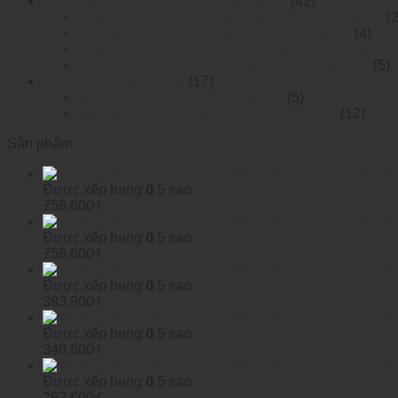
Bộ chuyển mạch Ethernet công nghiệp
(42)
Layer 2 RackMounted Managed Ethernet Switch
(
RackMounted Unmanaged Ethernet Switch
(4)
Layer 2 DIN-rail Mounted Managed Ethemet Switc
DIN-rail Mounted Unmanaged Ethemet Switch
(5)
Công tắc chuyên dụng
(17)
Mesh network automation switch
(5)
Specified Ethernet Switch For Substation
(12)
Sản phẩm
Được xếp hạng
0
5 sao
756,600
₫
Được xếp hạng
0
5 sao
756,600
₫
Được xếp hạng
0
5 sao
393,900
₫
Được xếp hạng
0
5 sao
340,600
₫
Được xếp hạng
0
5 sao
262,600
₫