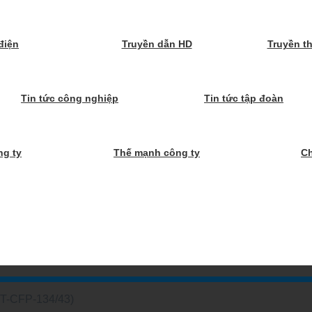
điện
Truyền dẫn HD
Truyền t
Tin tức công nghiệp
Tin tức tập đoàn
ng ty
Thế mạnh công ty
C
YT-CFP-134/43)