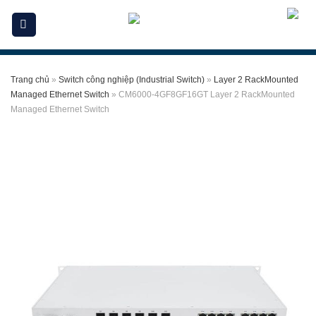
Skip
to
content
Trang chủ
»
Switch công nghiệp (Industrial Switch)
»
Layer 2 RackMounted
Managed Ethernet Switch
»
CM6000-4GF8GF16GT Layer 2 RackMounted
Managed Ethernet Switch