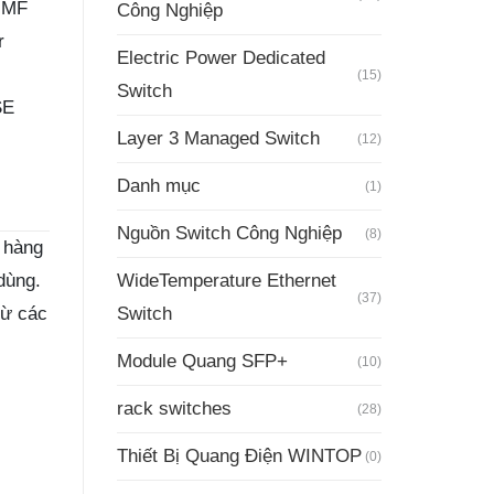
MMF
Công Nghiệp
r
Electric Power Dedicated
(15)
Switch
SE
Layer 3 Managed Switch
(12)
Danh mục
(1)
Nguồn Switch Công Nghiệp
(8)
 hàng
dùng.
WideTemperature Ethernet
(37)
từ các
Switch
Module Quang SFP+
(10)
rack switches
(28)
Thiết Bị Quang Điện WINTOP
(0)