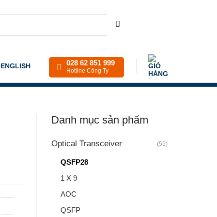
028 62 851 999
ENGLISH
Hotline Công Ty
Danh mục sản phẩm
Optical Transceiver
(55)
QSFP28
1 X 9
AOC
QSFP