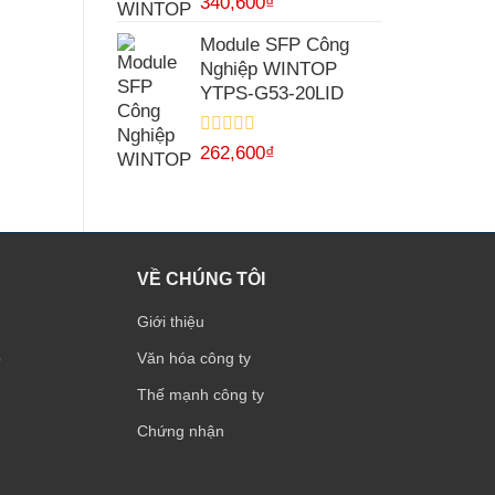
340,600
₫
xếp
hạng
Module SFP Công
0
Nghiệp WINTOP
5
sao
YTPS-G53-20LID
Được
262,600
₫
xếp
hạng
0
5
sao
VỀ CHÚNG TÔI
Giới thiệu
p
Văn hóa công ty
Thế mạnh công ty
Chứng nhận