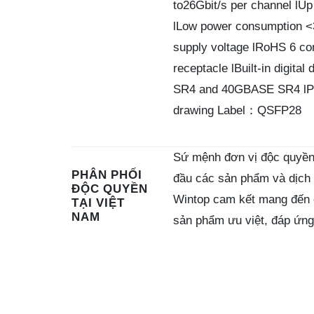
to26Gbit/s per channel 
lLow power consumption <
supply voltage lRoHS 6 co
receptacle lBuilt-in digi
SR4 and 40GBASE SR4 lProp
drawing Label：QSFP28
Sứ mệnh đơn vị độc quyền 
PHÂN PHỐI
đầu các sản phẩm và dịch v
ĐỘC QUYỀN
Wintop cam kết mang đến c
TẠI VIỆT
NAM
sản phẩm ưu việt, đáp ứng