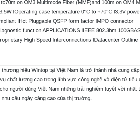
lUp to70m on OM3 Multimode Fiber (MMF)and 100m on OM4 
3.5W lOperating case temperature 0°C to +70°C l3.3V powe
mpliant lHot Pluggable QSFP form factor lMPO connector
tal diagnostic function APPLICATIONS lIEEE 802.3bm 100GBA
rietary High Speed Interconnections lDatacenter Outline
thương hiệu Wintop tại Việt Nam là trở thành nhà cung cấp
ụ chất lượng cao trong lĩnh vực công nghệ và điện tử tiêu 
ho người dùng Việt Nam những trải nghiệm tuyệt vời nhất 
 nhu cầu ngày càng cao của thị trường.