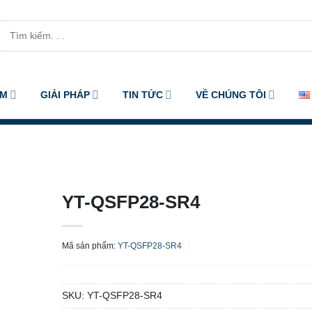
Tìm
kiếm:
ẨM
GIẢI PHÁP
TIN TỨC
VỀ CHÚNG TÔI
YT-QSFP28-SR4
Mã sản phẩm:
YT-QSFP28-SR4
SKU:
YT-QSFP28-SR4