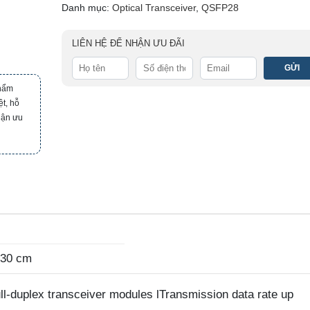
Danh mục:
Optical Transceiver
,
QSFP28
LIÊN HỆ ĐỂ NHẬN ƯU ĐÃI
phẩm
t, hỗ
hận ưu
 30 cm
l-duplex transceiver modules lTransmission data rate up