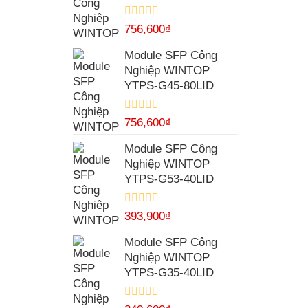
Được
756,600
₫
xếp
hạng
Module SFP Công
0
Nghiệp WINTOP
5
sao
YTPS-G45-80LID
Được
756,600
₫
xếp
hạng
Module SFP Công
0
Nghiệp WINTOP
5
sao
YTPS-G53-40LID
Được
393,900
₫
xếp
hạng
Module SFP Công
0
Nghiệp WINTOP
5
sao
YTPS-G35-40LID
Được