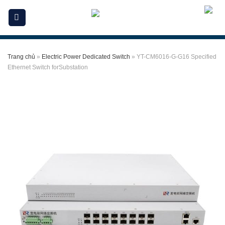
Skip
to
content
Trang chủ
»
Electric Power Dedicated Switch
»
YT-CM6016-G-G16 Specified
Ethernet Switch forSubstation