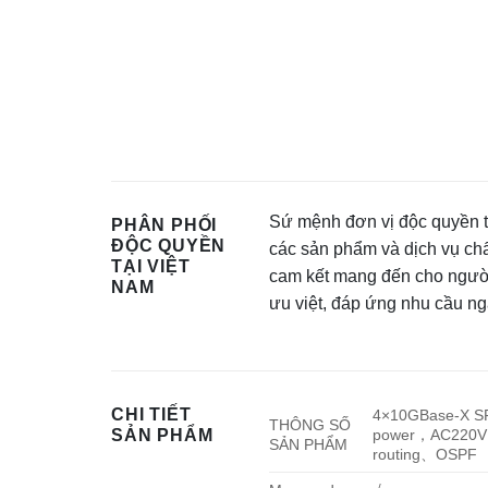
Sứ mệnh đơn vị độc quyền t
PHÂN PHỐI
ĐỘC QUYỀN
các sản phẩm và dịch vụ chấ
TẠI VIỆT
cam kết mang đến cho người
NAM
ưu việt, đáp ứng nhu cầu ng
CHI TIẾT
4×10GBase-X SF
THÔNG SỐ
SẢN PHẨM
power，AC220V wi
SẢN PHẨM
routing、OSPF