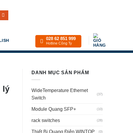
028 62 851 999
LISH
Hotline Công Ty
DANH MỤC SẢN PHẨM
 lý
WideTemperature Ethernet
(37)
Switch
Module Quang SFP+
(10)
rack switches
(28)
Thiết Bị Quang Điện WINTOP
(0)