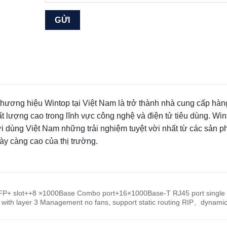
hương hiệu Wintop tại Việt Nam là trở thành nhà cung cấp hàn
t lượng cao trong lĩnh vực công nghệ và điện tử tiêu dùng. Win
 dùng Việt Nam những trải nghiệm tuyệt vời nhất từ các sản 
ày càng cao của thị trường.
P+ slot++8 ×1000Base Combo port+16×1000Base-T RJ45 port single
th layer 3 Management no fans, support static routing RIP、dynami