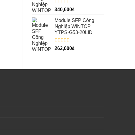
Được
340,600
₫
xếp
hạng
Module SFP Công
0
Nghiệp WINTOP
5
YTPS-G53-20LID
sao
Được
262,600
₫
xếp
hạng
0
5
sao