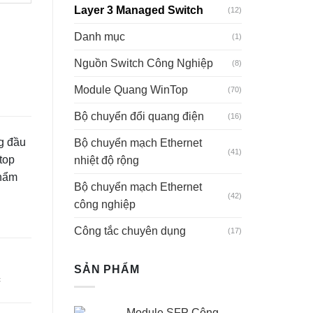
Layer 3 Managed Switch
(12)
Danh mục
(1)
Nguồn Switch Công Nghiệp
(8)
Module Quang WinTop
(70)
Bộ chuyển đổi quang điện
(16)
g đầu
Bộ chuyển mạch Ethernet
(41)
top
nhiệt độ rộng
phẩm
Bộ chuyển mạch Ethernet
(42)
công nghiệp
Công tắc chuyên dụng
(17)
SẢN PHẨM
c
Module SFP Công