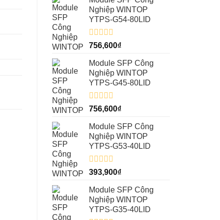
Nghiệp WINTOP
YTPS-G54-80LID
Được
756,600
₫
xếp
hạng
Module SFP Công
0
Nghiệp WINTOP
5
YTPS-G45-80LID
sao
Được
756,600
₫
xếp
hạng
Module SFP Công
0
Nghiệp WINTOP
5
YTPS-G53-40LID
sao
Được
393,900
₫
xếp
hạng
Module SFP Công
0
Nghiệp WINTOP
5
YTPS-G35-40LID
sao