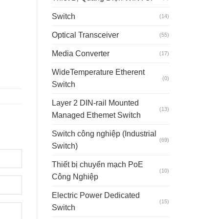
Switch
(14)
M5728-4WF8GC16GT số lượng
Optical Transceiver
(55)
Media Converter
(17)
WideTemperature Etherent
(0)
Switch
Layer 2 DIN-rail Mounted
(13)
Managed Ethemet Switch
Switch công nghiệp (Industrial
(69)
Switch)
Thiết bị chuyển mạch PoE
(10)
Công Nghiệp
Electric Power Dedicated
(15)
Switch