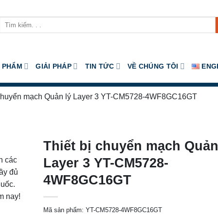
Tìm
kiếm:
 PHẨM
GIẢI PHÁP
TIN TỨC
VỀ CHÚNG TÔI
ENG
ị chuyển mạch Quản lý Layer 3 YT-CM5728-4WF8GC16GT
Thiết bị chuyển mạch Quản
Layer 3 YT-CM5728-
n các
ầy đủ
4WF8GC16GT
quốc.
m nay!
Mã sản phẩm:
YT-CM5728-4WF8GC16GT