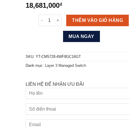
18,681,000
₫
Thiết bị chuyển mạch Quản lý Layer 3 YT-C
THÊM VÀO GIỎ HÀNG
MUA NGAY
SKU:
YT-CM5728-4WF8GC16GT
Danh mục:
Layer 3 Managed Switch
LIÊN HỆ ĐỂ NHẬN ƯU ĐÃI