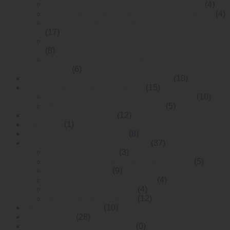
RackMounted Unmanaged Ethernet Switch
(4)
DIN-rail Mounted Unmanaged Ethemet Switch
(4)
Layer 2 RackMounted Managed Ethernet Switch
(17)
Layer 2 rackmounted managed ethernet switch
(8)
Layer 2 DIN-rail Mounted Managed Ethemet
Switch
(6)
Thiết bị chuyển mạch PoE Công Nghiệp
(10)
Electric Power Dedicated Switch
(15)
Specified Ethernet Switch For Substation
(10)
Mesh network automation switch
(5)
Layer 3 Managed Switch
(12)
Danh mục
(1)
Nguồn Switch Công Nghiệp
(8)
WideTemperature Ethernet Switch
(37)
Unmanaged Switch
(3)
Thiết bị chuyển mạch PoE Công Nghiệp
(5)
Smart Dial Switch
(9)
Layer 2 Managed POE Switch
(4)
Layer 2 Managed Switch
(4)
Layer 3 Managed Switch
(12)
Module Quang SFP+
(10)
rack switches
(28)
Thiết Bị Quang Điện WINTOP
(0)