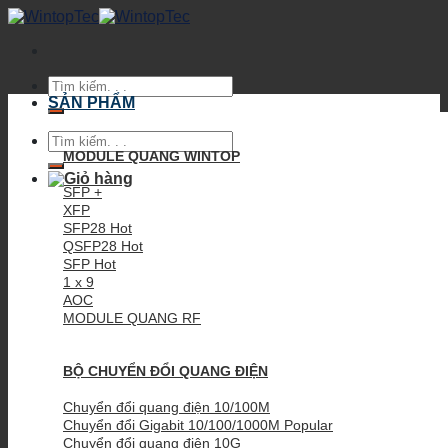
Skip
to
content
Tìm
kiếm:
SẢN PHẨM
Tìm
kiếm:
MODULE QUANG WINTOP
SFP +
XFP
SFP28
QSFP28
SFP
1 x 9
AOC
MODULE QUANG RF
BỘ CHUYỂN ĐỔI QUANG ĐIỆN
Chuyển đổi quang điện 10/100M
Chuyển đổi Gigabit 10/100/1000M
Chuyển đổi quang điện 10G