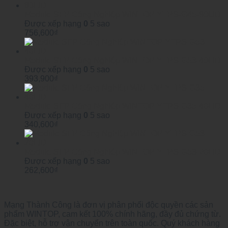
Module SFP Công Nghiệp WINTOP YTPS-G45-80LID
Được xếp hạng
0
5 sao
756,600
₫
Module SFP Công Nghiệp WINTOP YTPS-G53-40LID
Được xếp hạng
0
5 sao
393,900
₫
Module SFP Công Nghiệp WINTOP YTPS-G35-40LID
Được xếp hạng
0
5 sao
340,600
₫
Module SFP Công Nghiệp WINTOP YTPS-G53-20LID
Được xếp hạng
0
5 sao
262,600
₫
Mạng Thành Công là đơn vị phân phối độc quyền các sản
phẩm WINTOP, cam kết 100% chính hãng, đầy đủ chứng từ.
Đặc biệt, hỗ trợ vận chuyển trên toàn quốc. Quý khách hàng