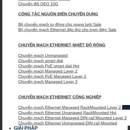
Chuyển đổi OEO 10G
CÔNG TẮC NGUỒN ĐIỆN CHUYÊN DỤNG
Bộ chuyển mạch tự động cho mạng lưới
Bộ chuyển mạch Ethernet đặc thù cho trạm điện
CHUYỂN MẠCH ETHERNET NHIỆT ĐỘ RỘNG
Chuyển mạch Unmanaged
Chuyển mạch smart dial
Chuyển mạch PoE smart dial
Chuyển mạch Managed Layer 2
Chuyển mạch PoE Managed Layer 2
Chuyển mạch Managed Layer 3
CHUYỂN MẠCH ETHERNET CÔNG NGHIỆP
Chuyển mạch Ethernet Managed RackMounted Layer 2
Chuyển mạch Ethernet Umanaged RackMounted
Chuyển mạch Ethernet Managed DIN-rail Mounted Layer 2
Chuyển mạch Ethernet Unmanaged DIN-rail Mounted
GIẢI PHÁP