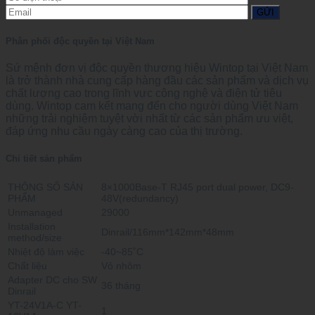
Phân phối độc quyền tại Việt Nam
Sứ mệnh đơn vị độc quyền thương hiệu Wintop tại Việt Nam
là trở thành nhà cung cấp hàng đầu các sản phẩm và dịch vụ
chất lượng cao trong lĩnh vực công nghệ và điện tử tiêu
dùng. Wintop cam kết mang đến cho người dùng Việt Nam
những trải nghiệm tuyệt vời nhất từ các sản phẩm ưu việt,
đáp ứng nhu cầu ngày càng cao của thị trường.
Chi tiết sản phẩm
THÔNG SỐ SẢN
8×1000Base-T RJ45 port dual power, DC9-
PHẨM
48V(redundancy)
Unmanaged
29000
Installation
Dinrail/116mm*142mm*48mm
method/size
Nhiệt độ làm việc
-40~85˚C
Chất liệu
Vỏ nhôm
Adapter DC cho SW
36 tháng
Dinrail
YT-24V1A-C YT-
1