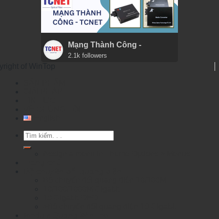
Mạng Thành Công -
2.1k followers
yright of WinTop
SẢN PHẨM
GIẢI PHÁP
TIN TỨC
VỀ CHÚNG TÔI
English
Tìm
kiếm:
Assign a menu in Theme Options > Menus
Trang chủ
Bộ chuyển đổi quang điện
Bộ chuyển đổi quang điện 10/100M
10/100/1000M Gigabit
10 Gigabit OEO
>Bộ chuyển đổi quang điện 10 Gigabit
Module Quang WinTop