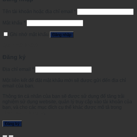
Tên tài khoản hoặc địa chỉ email
*
Mật khẩu
*
Ghi nhớ mật khẩu
Đăng nhập
Quên mật khẩu?
Đăng ký
Địa chỉ email
*
Một liên kết để đặt mật khẩu mới sẽ được gửi đến địa chỉ
email của bạn.
Thông tin cá nhân của bạn sẽ được sử dụng để tăng trải
nghiệm sử dụng website, quản lý truy cập vào tài khoản của
bạn, và cho các mục đích cụ thể khác được mô tả trong
chính sách riêng tư
.
Đăng ký