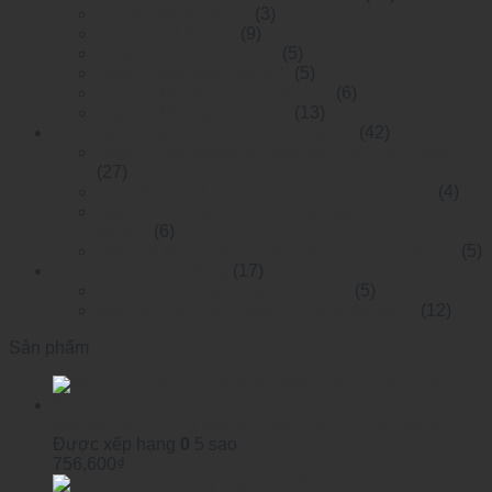
Unmanaged Switch
(3)
Smart Dial Switch
(9)
Smart Dial POE Switch
(5)
Layer 2 Managed Switch
(5)
Layer 2 Managed POE Switch
(6)
Layer 3 Managed Switch
(13)
Bộ chuyển mạch Ethernet công nghiệp
(42)
Layer 2 RackMounted Managed Ethernet Switch
(27)
RackMounted Unmanaged Ethernet Switch
(4)
Layer 2 DIN-rail Mounted Managed Ethemet
Switch
(6)
DIN-rail Mounted Unmanaged Ethemet Switch
(5)
Công tắc chuyên dụng
(17)
Mesh network automation switch
(5)
Specified Ethernet Switch For Substation
(12)
Sản phẩm
Module SFP Công Nghiệp WINTOP YTPS-G54-80LID
Được xếp hạng
0
5 sao
756,600
₫