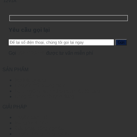
12V1A
Yêu cầu gọi lại
Gọi
0965123456
được tư vấn miễn phí
SẢN PHẨM
Module quang
Chuyển đổi quang điện
Bộ chuyển mạch Ethernet nhiệt độ rộng
Công tắc điện chuyên dụng
GIẢI PHÁP
Truyền dẫn HD
Mạng lưới điện
Giải pháp công nghiệp
Truyền thông công nghiệp