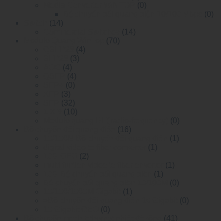
Media Converter WINTOP
(0)
Bộ chuyển đổi quang điện 10/100 Mbps
(0)
Switch
(14)
Commercial Switches
(14)
Module Quang WinTop
(70)
QSFP28
(4)
SFP28
(3)
AOC
(4)
QSFP
(4)
SFP+
(0)
XFP
(3)
SFP
(32)
1 X 9
(10)
Module quang RF( radio-frequency)
(0)
Bộ chuyển đổi quang điện
(16)
10/100M Bộ chuyển đổi quang điện
(1)
digital video to fiber converter
(1)
10G OEO
(2)
multi funtion video to fiber onverter
(1)
10G Bộ chuyển đổi quang điện
(1)
Bộ chuyển đổi quang điện 10/100M
(0)
10/100/1000M Gigabit
(1)
>Bộ chuyển đổi quang điện 10 Gigabit
(0)
10 Gigabit OEO
(0)
Bộ chuyển mạch Ethernet nhiệt độ rộng
(41)