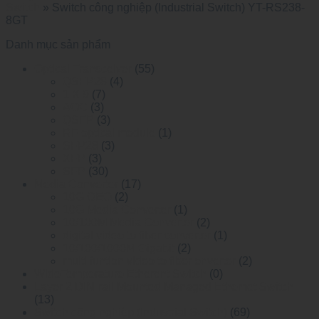
Switch
»
Switch công nghiệp (Industrial Switch) YT-RS238-
8GT
Danh mục sản phẩm
Optical Transceiver
(55)
QSFP28
(4)
1 X 9
(7)
AOC
(3)
QSFP
(3)
RF optical module
(1)
SFP28
(3)
XFP
(3)
SFP
(30)
Media Converter
(17)
10G OEO
(2)
10G Media Converter
(1)
10/100M Media Converter
(2)
digital video to fiber converter
(1)
10/100/1000M Gigabit
(2)
multi funtion video to fiber onverter
(2)
WideTemperature Etherent Switch
(0)
Layer 2 DIN-rail Mounted Managed Ethemet Switch
(13)
Switch công nghiệp (Industrial Switch)
(69)