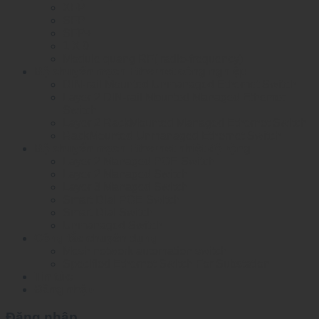
XFP
SFP
SFP+
1 X 9
Module quang RF( radio-frequency)
Bộ chuyển mạch Ethernet công nghiệp
DIN-rail Mounted Unmanaged Ethemet Switch
Layer 2 DIN-rail Mounted Managed Ethemet
Switch
Layer 2 RackMounted Managed Ethernet Switch
RackMounted Unmanaged Ethernet Switch
Bộ chuyển mạch Ethernet nhiệt độ rộng
Layer 2 Managed POE Switch
Layer 2 Managed Switch
Layer 3 Managed Switch
Smart Dial POE Switch
Smart Dial Switch
Unmanaged Switch
Công tắc chuyên dụng
Mesh network automation switch
Specified Ethernet Switch For Substation
Tin tức
Đăng nhập
Đăng nhập