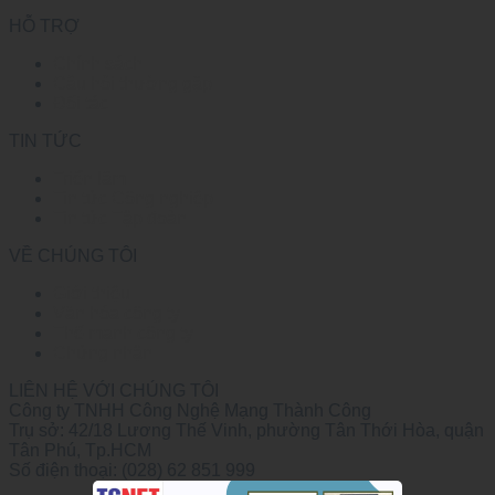
HỖ TRỢ
Chính sách
Câu hỏi thường gặp
Đối tác
TIN TỨC
Triển lãm
Tin tức Công nghiệp
Tin tức Tập đoàn
VỀ CHÚNG TÔI
Giới thiệu
Văn hóa công ty
Thế mạnh công ty
Chứng nhận
LIÊN HỆ VỚI CHÚNG TÔI
Công ty TNHH Công Nghệ Mạng Thành Công
Trụ sở: 42/18 Lương Thế Vinh, phường Tân Thới Hòa, quận
Tân Phú, Tp.HCM
Số điện thoại: (028) 62 851 999