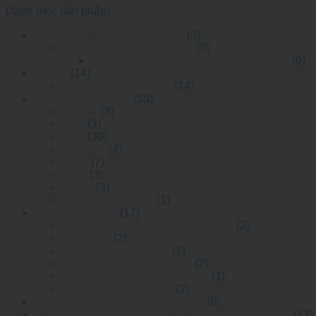
Danh mục sản phẩm
Thiết Bị Quang Điện WINTOP
(0)
Media Converter WINTOP
(0)
Bộ chuyển đổi quang điện 10/100 Mbps
(0)
Switch
(14)
Commercial Switches
(14)
Optical Transceiver
(55)
SFP28
(3)
XFP
(3)
SFP
(30)
QSFP28
(4)
1 X 9
(7)
AOC
(3)
QSFP
(3)
RF optical module
(1)
Media Converter
(17)
multi funtion video to fiber onverter
(2)
10G OEO
(2)
10G Media Converter
(1)
10/100M Media Converter
(2)
digital video to fiber converter
(1)
10/100/1000M Gigabit
(2)
WideTemperature Etherent Switch
(0)
Layer 2 DIN-rail Mounted Managed Ethemet Switch
(13)