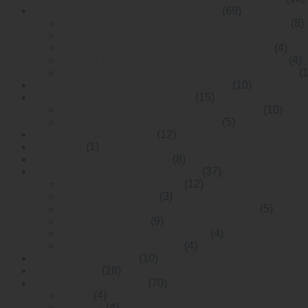
Switch công nghiệp (Industrial Switch)
(69)
Layer 2 rackmounted managed ethernet switch
(8)
Layer 2 DIN-rail Mounted Managed Ethemet Switc
RackMounted Unmanaged Ethernet Switch
(4)
DIN-rail Mounted Unmanaged Ethemet Switch
(4)
Layer 2 RackMounted Managed Ethernet Switch
(
Thiết bị chuyển mạch PoE Công Nghiệp
(10)
Electric Power Dedicated Switch
(15)
Specified Ethernet Switch For Substation
(10)
Mesh network automation switch
(5)
Layer 3 Managed Switch
(12)
Danh mục
(1)
Nguồn Switch Công Nghiệp
(8)
WideTemperature Ethernet Switch
(37)
Layer 3 Managed Switch
(12)
Unmanaged Switch
(3)
Thiết bị chuyển mạch PoE Công Nghiệp
(5)
Smart Dial Switch
(9)
Layer 2 Managed POE Switch
(4)
Layer 2 Managed Switch
(4)
Module Quang SFP+
(10)
rack switches
(28)
Module Quang WinTop
(70)
QSFP
(4)
QSFP28
(4)