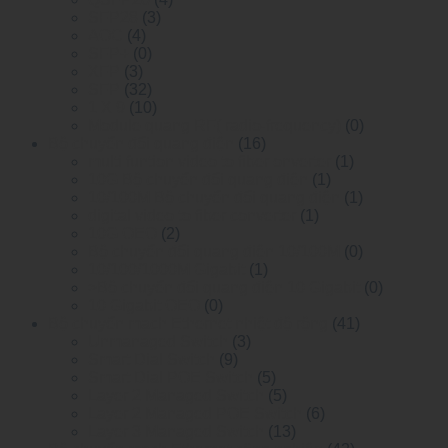
SFP28
(3)
AOC
(4)
SFP+
(0)
XFP
(3)
SFP
(32)
1 X 9
(10)
Module quang RF( radio-frequency)
(0)
Bộ chuyển đổi quang điện
(16)
multi funtion video to fiber onverter
(1)
10G Bộ chuyển đổi quang điện
(1)
10/100M Bộ chuyển đổi quang điện
(1)
digital video to fiber converter
(1)
10G OEO
(2)
Bộ chuyển đổi quang điện 10/100M
(0)
10/100/1000M Gigabit
(1)
>Bộ chuyển đổi quang điện 10 Gigabit
(0)
10 Gigabit OEO
(0)
Bộ chuyển mạch Ethernet nhiệt độ rộng
(41)
Unmanaged Switch
(3)
Smart Dial Switch
(9)
Smart Dial POE Switch
(5)
Layer 2 Managed Switch
(5)
Layer 2 Managed POE Switch
(6)
Layer 3 Managed Switch
(13)