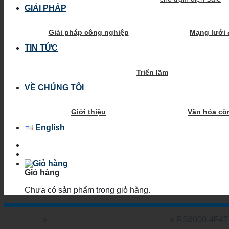
GIẢI PHÁP
Giải pháp công nghiệp
Mạng lưới 
TIN TỨC
Triển lãm
VỀ CHÚNG TÔI
Giới thiệu
Văn hóa cô
English
Giỏ hàng
Chưa có sản phẩm trong giỏ hàng.
Trang chủ
»
Electric Power Dedicated Switch
»
RS6000-4F4T-