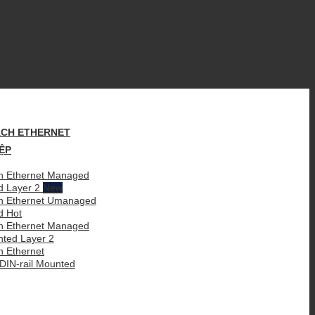
CH ETHERNET
ỆP
 Ethernet Managed
d Layer 2
h Ethernet Umanaged
ed
 Ethernet Managed
nted Layer 2
 Ethernet
IN-rail Mounted