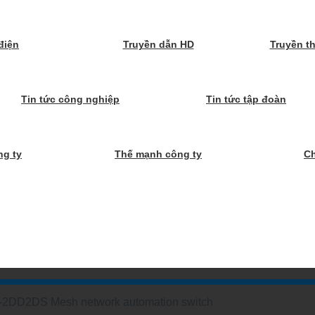
điện
Truyền dẫn HD
Truyền t
Tin tức công nghiệp
Tin tức tập đoàn
ng ty
Thế mạnh công ty
C
2DD2DS Mesh network automation switch