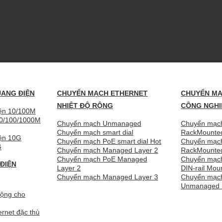
UANG ĐIỆN
CHUYỂN MẠCH ETHERNET
CHUYỂN MẠ
NHIỆT ĐỘ RỘNG
CÔNG NGHI
iện 10/100M
10/100/1000M
Chuyển mạch Unmanaged
Chuyển mạch
Chuyển mạch smart dial
RackMounte
iện 10G
Chuyển mạch PoE smart dial
Chuyển mạc
G
Chuyển mạch Managed Layer 2
RackMount
Chuyển mạch PoE Managed
Chuyển mạch
ĐIỆN
Layer 2
DIN-rail Mou
Chuyển mạch Managed Layer 3
Chuyển mạch
Unmanaged D
động cho
rnet đặc thù