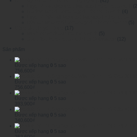
Bộ chuyển mạch Ethernet công nghiệp
(42)
Layer 2 RackMounted Managed Ethernet Switch
(
RackMounted Unmanaged Ethernet Switch
(4)
Layer 2 DIN-rail Mounted Managed Ethemet Switc
DIN-rail Mounted Unmanaged Ethemet Switch
(5)
Công tắc chuyên dụng
(17)
Mesh network automation switch
(5)
Specified Ethernet Switch For Substation
(12)
Sản phẩm
Được xếp hạng
0
5 sao
756,600
₫
Được xếp hạng
0
5 sao
756,600
₫
Được xếp hạng
0
5 sao
393,900
₫
Được xếp hạng
0
5 sao
340,600
₫
Được xếp hạng
0
5 sao
262,600
₫