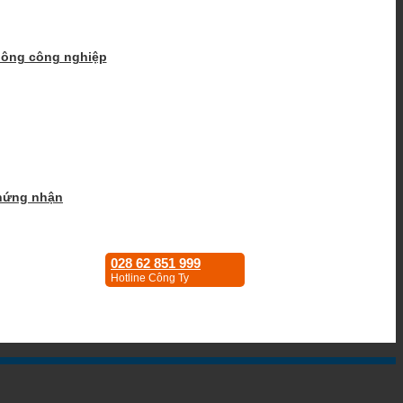
hông công nghiệp
hứng nhận
028 62 851 999
Hotline Công Ty