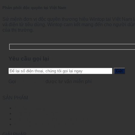
Phân phối độc quyền tại Việt Nam
Sứ mệnh đơn vị độc quyền thương hiệu Wintop tại Việt Nam l
và điện tử tiêu dùng. Wintop cam kết mang đến cho người dùn
của thị trường.
Yêu cầu gọi lại
Gọi
0965123456
được tư vấn miễn phí
SẢN PHẨM
Module quang
Chuyển đổi quang điện
Bộ chuyển mạch Ethernet nhiệt độ rộng
Công tắc điện chuyên dụng
GIẢI PHÁP