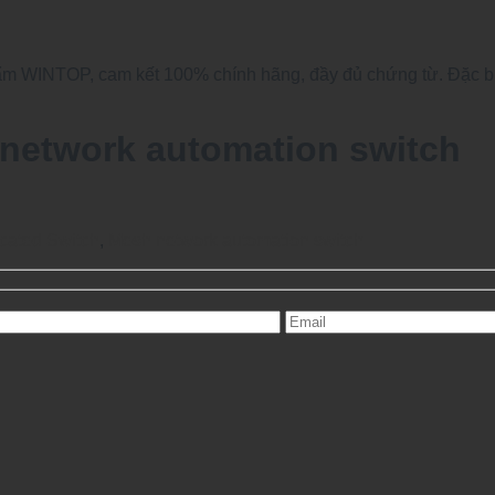
 WINTOP, cam kết 100% chính hãng, đầy đủ chứng từ. Đặc biệt
etwork automation switch
icated Switch
,
Mesh network automation switch