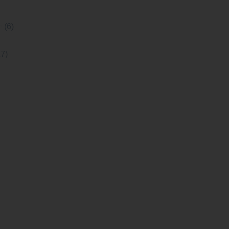
h
(6)
17)