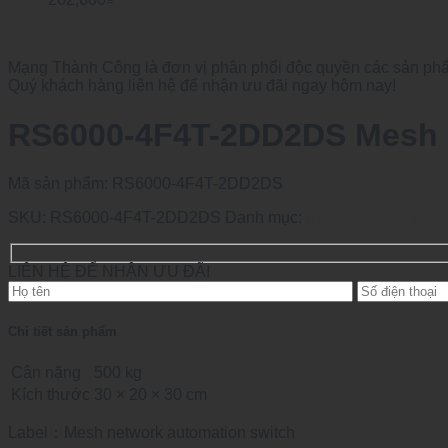
Mạng Thành Công là đơn vị phân phối độc quyền các sản phẩm
Quý khách hàng liên hệ để nhận ưu đãi ngay hôm nay!
RS6000-4F4T-2DD2DS Mesh n
Mã sản phẩm:
RS6000-4F4T-2DD2DS
SKU:
RS6000-4F4T-2DD2DS
Danh mục:
Electric Power Ded
LIÊN HỆ ĐỂ NHẬN ƯU ĐÃI
Chi tiết sản phẩm
Cân nặng
500 kg
Kích thước
30 × 20 × 30 cm
Label：Mesh network automation switch